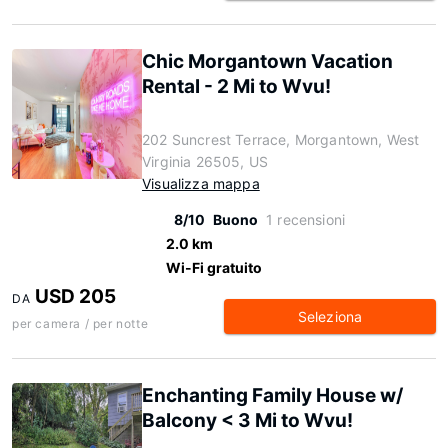
Chic Morgantown Vacation
Rental - 2 Mi to Wvu!
202 Suncrest Terrace, Morgantown, West
Virginia 26505, US
Visualizza mappa
8/10
Buono
1 recensioni
2.0 km
Wi-Fi gratuito
USD 205
DA
Seleziona
per camera / per notte
Enchanting Family House w/
Balcony < 3 Mi to Wvu!