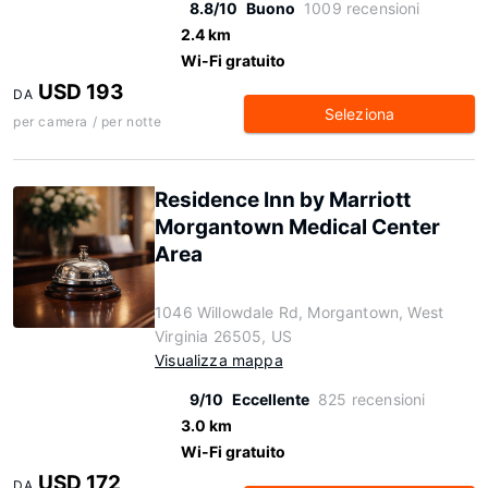
8.8/10
Buono
1009 recensioni
2.4 km
Wi-Fi gratuito
USD 193
DA
Seleziona
per camera / per notte
Residence Inn by Marriott
Morgantown Medical Center
Area
1046 Willowdale Rd, Morgantown, West
Virginia 26505, US
Visualizza mappa
9/10
Eccellente
825 recensioni
3.0 km
Wi-Fi gratuito
USD 172
DA