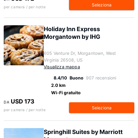
Seleziona
per camera / per notte
Holiday Inn Express
Morgantown by IHG
605 Venture Dr, Morgantown, West
Virginia 26508, US
Visualizza mappa
8.4/10
Buono
907 recensioni
2.0 km
Wi-Fi gratuito
USD 173
DA
Seleziona
per camera / per notte
Springhill Suites by Marriott