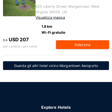
825 Liberty Street, Morgantown, West
Virginia 26505, US
Visualizza mappa
1.8 km
Wi-Fi gratuito
USD 207
DA
Seleziona
per camera / per notte
Guarda gli altri hotel vicino Morgantown Aeroporto
Explore Hotels