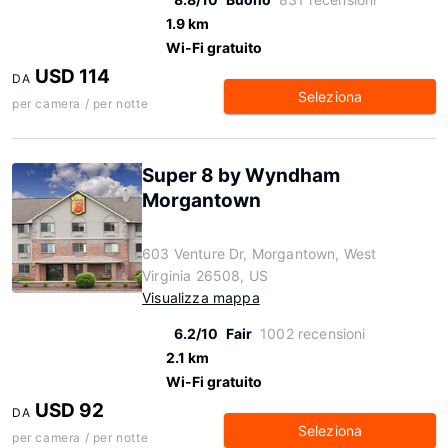
1.9 km
Wi-Fi gratuito
USD 114
DA
Seleziona
per camera / per notte
Super 8 by Wyndham
Morgantown
603 Venture Dr, Morgantown, West
Virginia 26508, US
Visualizza mappa
6.2/10
Fair
1002 recensioni
2.1 km
Wi-Fi gratuito
USD 92
DA
Seleziona
per camera / per notte