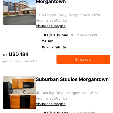
Morgantown
1910 Hunters Way, Morgantown, West
Virginia 26505, US
Visualizza mappa
8.8/10
Buono
1002 recensioni
2.8 km
Wi-Fi gratuito
USD 184
DA
Seleziona
per camera / per notte
Suburban Studios Morgantown
40 Sterling Drive, Morgantown, West
Virginia 26505, US
Visualizza mappa
8.8/10
Buono
831 recensioni