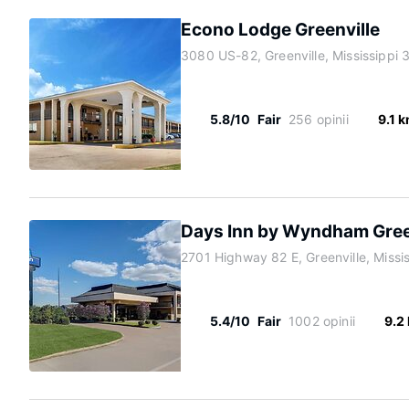
Econo Lodge Greenville
3080 US-82, Greenville, Mississippi
5.8/10
Fair
256 opinii
9.1 
Days Inn by Wyndham Gree
2701 Highway 82 E, Greenville, Missi
5.4/10
Fair
1002 opinii
9.2