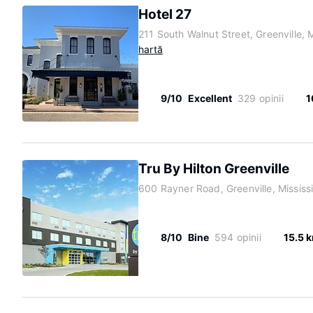
Hotel 27
211 South Walnut Street, Greenville, 
hartă
9/10
Excellent
329 opinii
1
Tru By Hilton Greenville
600 Rayner Road, Greenville, Mississ
8/10
Bine
594 opinii
15.5 