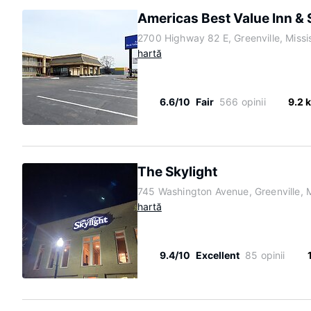
Americas Best Value Inn & 
2700 Highway 82 E, Greenville, Miss
hartă
6.6/10
Fair
566 opinii
9.2 
The Skylight
745 Washington Avenue, Greenville, M
hartă
9.4/10
Excellent
85 opinii