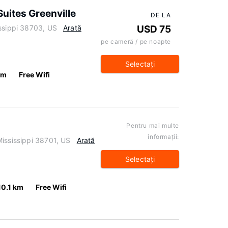
Suites Greenville
DE LA
issippi 38703, US
Arată
USD 75
pe cameră / pe noapte
Selectaţi
km
Free Wifi
Pentru mai multe
informaţii:
ississippi 38701, US
Arată
Selectaţi
10.1 km
Free Wifi