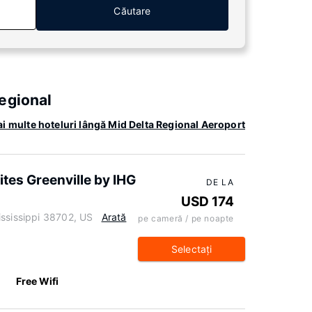
Căutare
egional
i multe hoteluri lângă Mid Delta Regional Aeroport
ites Greenville by IHG
DE LA
USD 174
ississippi 38702, US
Arată
pe cameră / pe noapte
Selectaţi
Free Wifi