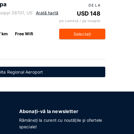
Spa
DE LA
ssippi 38701, US
Arată hartă
USD 148
pe cameră / pe noapte
7 km
Free Wifi
Selectaţi
elta Regional Aeroport
Abonați-vă la newsletter
Rămâneți la curent cu noutățile și ofertele
speciale!