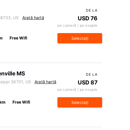
DE LA
 38703, US
Arată hartă
USD 76
pe cameră / pe noapte
km
Free Wifi
Selectaţi
nville MS
DE LA
ssippi 38701, US
Arată hartă
USD 87
pe cameră / pe noapte
 km
Free Wifi
Selectaţi