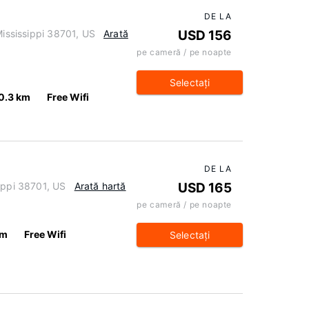
DE LA
Mississippi 38701, US
Arată
USD 156
pe cameră / pe noapte
Selectaţi
0.3 km
Free Wifi
DE LA
ippi 38701, US
Arată hartă
USD 165
pe cameră / pe noapte
km
Free Wifi
Selectaţi