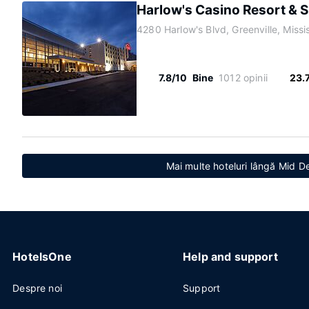
Harlow's Casino Resort & 
4280 Harlow's Blvd, Greenville, Missi
7.8/10
Bine
1012 opinii
23.
Mai multe hoteluri lângă Mid D
HotelsOne
Help and support
Despre noi
Support