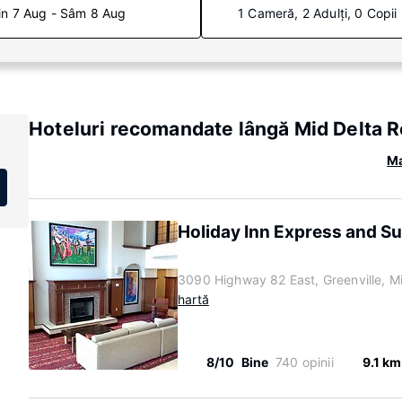
in 7 Aug - Sâm 8 Aug
1 Cameră, 2 Adulți, 0 Copii
Hoteluri recomandate lângă Mid Delta R
Ma
Holiday Inn Express and Su
3090 Highway 82 East, Greenville, M
hartă
8/10
Bine
740 opinii
9.1 km