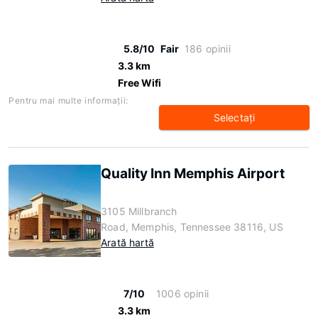
5.8/10
Fair
186 opinii
3.3 km
Free Wifi
Pentru mai multe informaţii:
Selectaţi
Quality Inn Memphis Airport
3105 Millbranch
Road, Memphis, Tennessee 38116, US
Arată hartă
7/10
1006 opinii
3.3 km