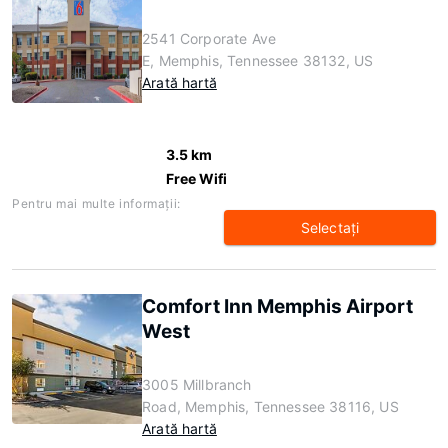
2541 Corporate Ave
E, Memphis, Tennessee 38132, US
Arată hartă
3.5 km
Free Wifi
Pentru mai multe informaţii:
Selectaţi
Comfort Inn Memphis Airport
West
3005 Millbranch
Road, Memphis, Tennessee 38116, US
Arată hartă