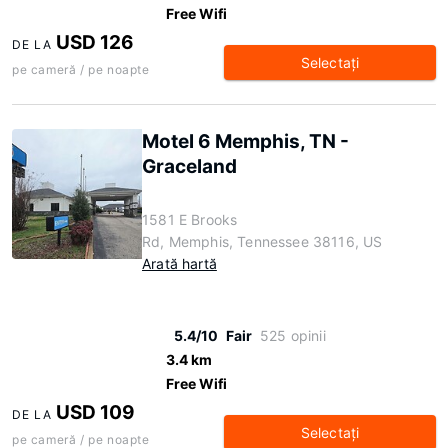
Free Wifi
USD 126
DE LA
Selectaţi
pe cameră / pe noapte
Motel 6 Memphis, TN -
Graceland
1581 E Brooks
Rd, Memphis, Tennessee 38116, US
Arată hartă
5.4/10
Fair
525 opinii
3.4 km
Free Wifi
USD 109
DE LA
Selectaţi
pe cameră / pe noapte