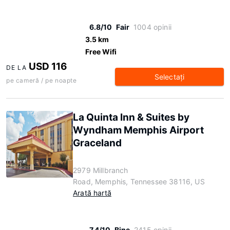
6.8/10
Fair
1004 opinii
3.5 km
Free Wifi
USD 116
DE LA
Selectaţi
pe cameră / pe noapte
La Quinta Inn & Suites by
Wyndham Memphis Airport
Graceland
2979 Millbranch
Road, Memphis, Tennessee 38116, US
Arată hartă
7.4/10
Bine
2415 opinii