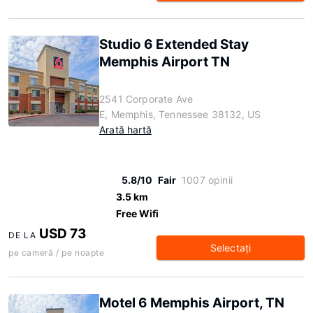
Studio 6 Extended Stay
Memphis Airport TN
2541 Corporate Ave
E, Memphis, Tennessee 38132, US
Arată hartă
5.8/10
Fair
1007 opinii
3.5 km
Free Wifi
USD 73
DE LA
Selectaţi
pe cameră / pe noapte
Motel 6 Memphis Airport, TN