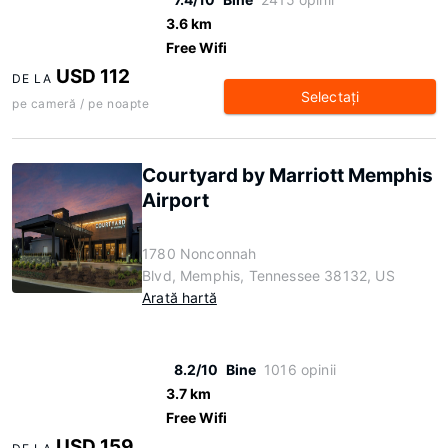
3.6 km
Free Wifi
USD 112
DE LA
Selectaţi
pe cameră / pe noapte
Courtyard by Marriott Memphis
Airport
1780 Nonconnah
Blvd, Memphis, Tennessee 38132, US
Arată hartă
8.2/10
Bine
1016 opinii
3.7 km
Free Wifi
USD 159