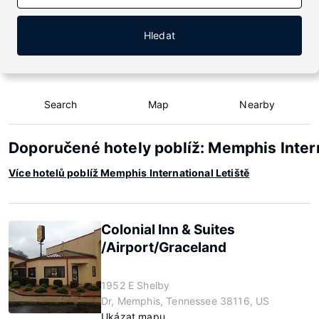
Hledat
Search
Map
Nearby
Doporučené hotely poblíž: Memphis Inter
Více hotelů poblíž Memphis International Letiště
Colonial Inn & Suites
/Airport/Graceland
1952 E Shelby
Dr, Memphis, Tennessee 38116, US
Ukázat mapu