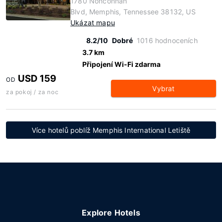
1780 Nonconnah
Blvd, Memphis, Tennessee 38132, US
Ukázat mapu
8.2/10
Dobré
1016 hodnoceních
3.7 km
Připojení Wi-Fi zdarma
USD 159
OD
Vybrat
za pokoj / za noc
Více hotelů poblíž Memphis International Letiště
Explore Hotels