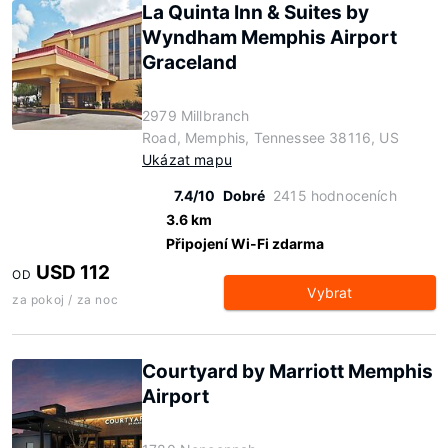
La Quinta Inn & Suites by
Wyndham Memphis Airport
Graceland
2979 Millbranch
Road, Memphis, Tennessee 38116, US
Ukázat mapu
7.4/10
Dobré
2415 hodnoceních
3.6 km
Připojení Wi-Fi zdarma
USD 112
OD
Vybrat
za pokoj / za noc
Courtyard by Marriott Memphis
Airport