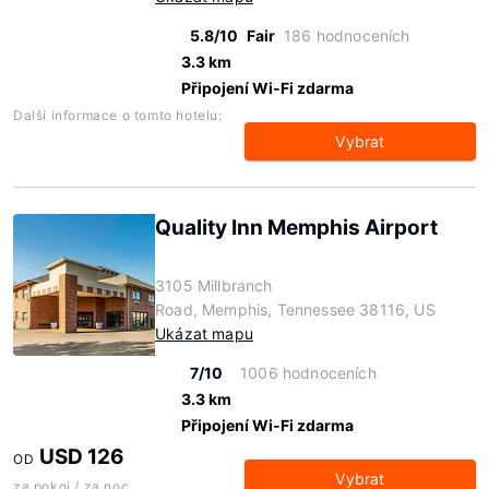
5.8/10
Fair
186 hodnoceních
3.3 km
Připojení Wi-Fi zdarma
Další informace o tomto hotelu:
Vybrat
Quality Inn Memphis Airport
3105 Millbranch
Road, Memphis, Tennessee 38116, US
Ukázat mapu
7/10
1006 hodnoceních
3.3 km
Připojení Wi-Fi zdarma
USD 126
OD
Vybrat
za pokoj / za noc