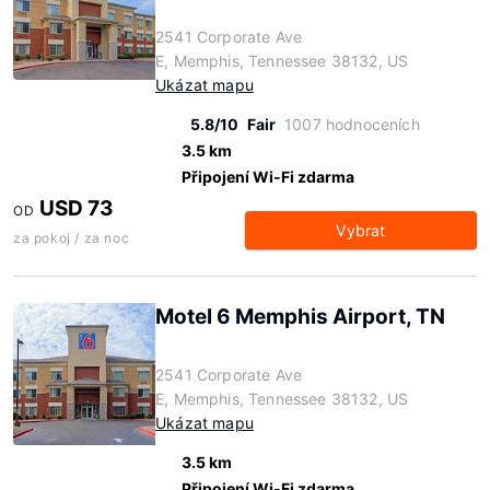
2541 Corporate Ave
E, Memphis, Tennessee 38132, US
Ukázat mapu
5.8/10
Fair
1007 hodnoceních
3.5 km
Připojení Wi-Fi zdarma
USD 73
OD
Vybrat
za pokoj / za noc
Motel 6 Memphis Airport, TN
2541 Corporate Ave
E, Memphis, Tennessee 38132, US
Ukázat mapu
3.5 km
Připojení Wi-Fi zdarma