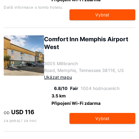
Další informace o tomto hotelu:
Vybrat
Comfort Inn Memphis Airport
West
3005 Millbranch
Road, Memphis, Tennessee 38116, US
Ukázat mapu
6.8/10
Fair
1004 hodnoceních
3.5 km
Připojení Wi-Fi zdarma
USD 116
OD
Vybrat
za pokoj / za noc