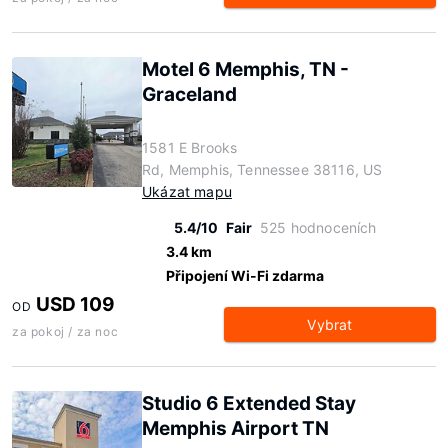
Motel 6 Memphis, TN -
Graceland
1581 E Brooks
Rd, Memphis, Tennessee 38116, US
Ukázat mapu
5.4/10
Fair
525 hodnoceních
3.4 km
Připojení Wi-Fi zdarma
USD 109
OD
Vybrat
za pokoj / za noc
Studio 6 Extended Stay
Memphis Airport TN