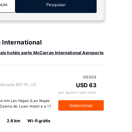
nças
Pesquisar
International
ais hotéis perto McCarran International Aeroporto
DESDE
 Nevada 89119, US
USD 63
por quarto / por noite
no em Las Vegas (Las Vegas
Seleccionar
 Casino do Luxor Hotel e a 11
2.6 km
Wi-fi grátis