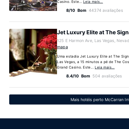
Casino. Este...
Leia mais…
8/10
Bom
44374 avaliações
Jet Luxury Elite at The Sig
125 E Harmon Ave, Las Vegas, Neva
mapa
Uma estadia Jet Luxury Elite at The Sig
Las Vegas, a 15 minutos a pé de The C
Grand Casino. Este...
Leia mais…
8.4/10
Bom
504 avaliações
Mais hotéis perto McCarran In