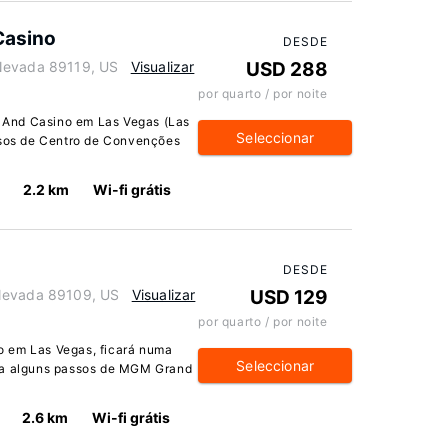
Casino
DESDE
 Nevada 89119, US
Visualizar
USD 288
por quarto / por noite
 And Casino em Las Vegas (Las
Seleccionar
assos de Centro de Convenções
2.2 km
Wi-fi grátis
DESDE
 Nevada 89109, US
Visualizar
USD 129
por quarto / por noite
o em Las Vegas, ficará numa
Seleccionar
s a alguns passos de MGM Grand
2.6 km
Wi-fi grátis