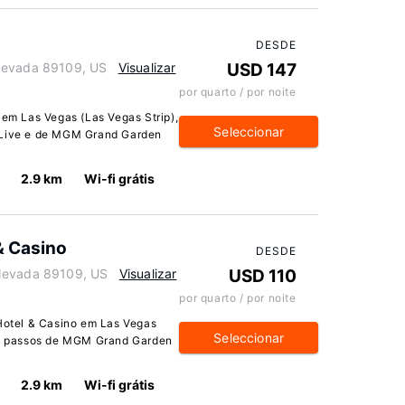
DESDE
 Nevada 89109, US
Visualizar
USD 147
por quarto / por noite
m Las Vegas (Las Vegas Strip),
Seleccionar
y Live e de MGM Grand Garden
2.9 km
Wi-fi grátis
& Casino
DESDE
 Nevada 89109, US
Visualizar
USD 110
por quarto / por noite
otel & Casino em Las Vegas
Seleccionar
uns passos de MGM Grand Garden
2.9 km
Wi-fi grátis