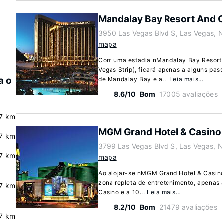
Mandalay Bay Resort And 
3950 Las Vegas Blvd S, Las Vegas,
mapa
Com uma estadia nMandalay Bay Resort
Vegas Strip), ficará apenas a alguns p
a o
de Mandalay Bay e a...
Leia mais…
8.6/10
Bom
17005 avaliações
.7 km
MGM Grand Hotel & Casino
.7 km
3799 Las Vegas Blvd S, Las Vegas,
.7 km
mapa
Ao alojar-se nMGM Grand Hotel & Casin
zona repleta de entretenimento, apena
.7 km
Casino e a 10...
Leia mais…
8.2/10
Bom
21479 avaliações
.7 km