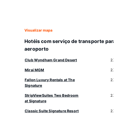
Visualizar mapa
Hotéis com serviço de transporte par
aeroporto
Club Wyndham Grand Desert
2
Mirai MGM
2
Fallon Luxury Rentals at The
2
Signature
StripViewSuites Two Bedroom
2
at Signature
Classic Suite Signature Resort
2