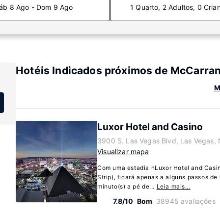
áb 8 Ago - Dom 9 Ago
1 Quarto, 2 Adultos, 0 Cria
Hotéis Indicados próximos de McCarran 
M
Luxor Hotel and Casino
3900 S. Las Vegas Blvd, Las Vegas,
Visualizar mapa
Com uma estadia nLuxor Hotel and Casi
Strip), ficará apenas a alguns passos de
minuto(s) a pé de...
Leia mais…
7.8/10
Bom
38945 avaliações