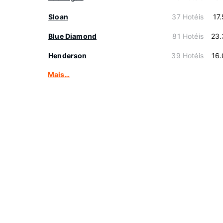
Sloan
37 Hotéis
17
Blue Diamond
81 Hotéis
23.
Henderson
39 Hotéis
16
Mais…