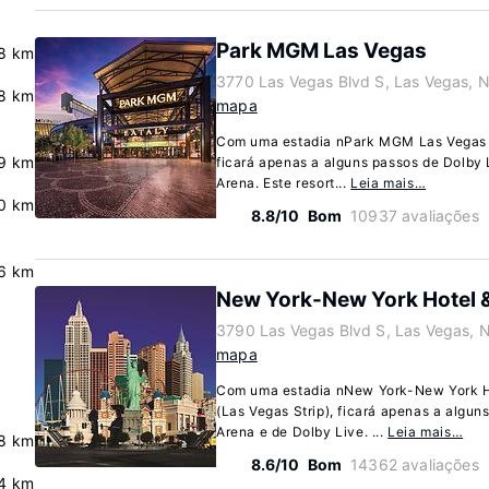
Park MGM Las Vegas
.8 km
3770 Las Vegas Blvd S, Las Vegas,
.8 km
mapa
Com uma estadia nPark MGM Las Vegas e
.9 km
ficará apenas a alguns passos de Dolb
Arena. Este resort...
Leia mais…
0 km
8.8/10
Bom
10937 avaliações
6 km
New York-New York Hotel 
3790 Las Vegas Blvd S, Las Vegas,
mapa
Com uma estadia nNew York-New York H
(Las Vegas Strip), ficará apenas a alg
Arena e de Dolby Live. ...
Leia mais…
8 km
8.6/10
Bom
14362 avaliações
4 km