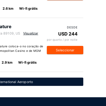
2.6 km
Wi-fi grátis
nature
DESDE
da 89109, US
Visualizar
USD 244
por quarto / por noite
nature coloca-o no coração de
Seleccionar
osmopolitan Casino e de MGM
2.9 km
Wi-fi grátis
ternational Aeroporto