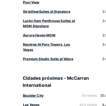
Pool View
StripViewSuites at Signature
2
Lucky Gem Penthouse Suites at
2
MGM Signature
Aurora Haven MGM
2
Raintree At Polo Towers, Las
3.
Vegas
Premium Studio Suite at Vdara
3.
Cidades próximas - McCarran
International
Boulder City
38 Hotéis
30.
Las Vegas
423 Hotéis
9.