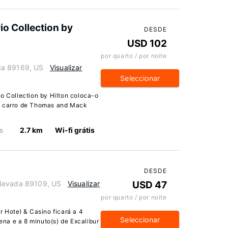
io Collection by
DESDE
USD 102
por quarto / por noite
da 89169, US
Visualizar
Seleccionar
o Collection by Hilton coloca-o
de carro de Thomas and Mack
s
2.7 km
Wi-fi grátis
DESDE
 Nevada 89109, US
Visualizar
USD 47
por quarto / por noite
r Hotel & Casino ficará a 4
Seleccionar
na e a 8 minuto(s) de Excalibur