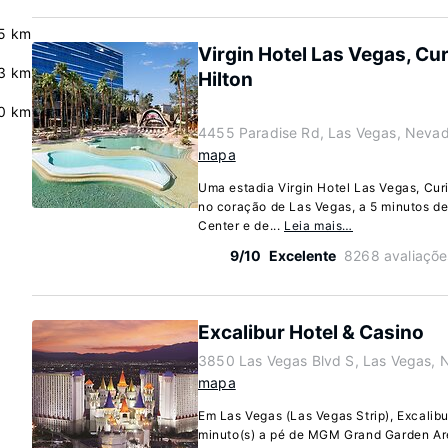
.5 km
Virgin Hotel Las Vegas, Cur
3 km
Hilton
.0 km
4455 Paradise Rd, Las Vegas, Neva
mapa
Uma estadia Virgin Hotel Las Vegas, Curi
no coração de Las Vegas, a 5 minutos 
Center e de...
Leia mais…
9/10
Excelente
8268 avaliaçõe
Excalibur Hotel & Casino
3850 Las Vegas Blvd S, Las Vegas,
mapa
Em Las Vegas (Las Vegas Strip), Excalibu
minuto(s) a pé de MGM Grand Garden Are