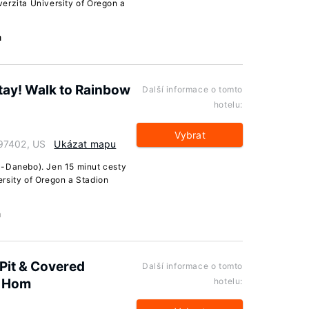
erzita University of Oregon a
a
tay! Walk to Rainbow
Další informace o tomto
hotelu:
Vybrat
 97402, US
Ukázat mapu
l-Danebo). Jen 15 minut cesty
rsity of Oregon a Stadion
a
 Pit & Covered
Další informace o tomto
m Hom
hotelu: