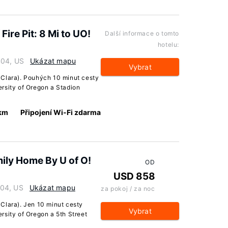
re Pit: 8 Mi to UO!
Další informace o tomto
hotelu:
404, US
Ukázat mapu
Vybrat
 Clara). Pouhých 10 minut cesty
rsity of Oregon a Stadion
 km
Připojení Wi-Fi zdarma
amily Home By U of O!
OD
USD 858
404, US
Ukázat mapu
za pokoj / za noc
Clara). Jen 10 minut cesty
Vybrat
rsity of Oregon a 5th Street