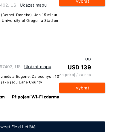
Vybrat
7402, US
Ukázat mapu
 (Bethel-Danebo). Jen 15 minut
 University of Oregon a Stadion
OD
 97402, US
Ukázat mapu
USD 139
za pokoj / za noc
ru města Eugene. Za pouhých 10
, jako jsou Lane County
Vybrat
 km
Připojení Wi-Fi zdarma
weet Field Letiště