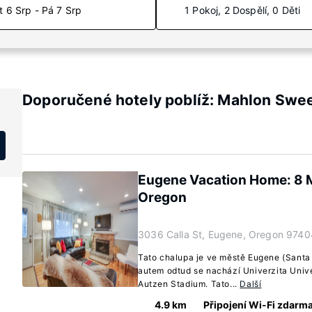
t 6 Srp - Pá 7 Srp
1 Pokoj, 2 Dospělí, 0 Děti
Doporučené hotely poblíž: Mahlon Swee
Eugene Vacation Home: 8 Mi
Oregon
3036 Calla St, Eugene, Oregon 9740
Tato chalupa je ve městě Eugene (Santa 
autem odtud se nachází Univerzita Unive
Autzen Stadium. Tato...
Další
4.9 km
Připojení Wi-Fi zdarm