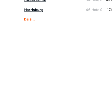
Harrisburg
46 Hotelů
17
Další…