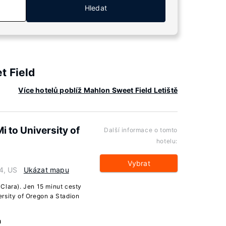
Hledat
t Field
Více hotelů poblíž Mahlon Sweet Field Letiště
 to University of
Další informace o tomto
hotelu:
Vybrat
4, US
Ukázat mapu
Clara). Jen 15 minut cesty
rsity of Oregon a Stadion
a