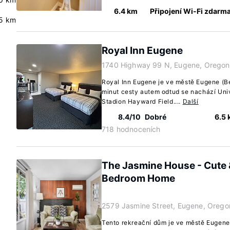
6.4 km
Připojení Wi-Fi zdarm
.5 km
Royal Inn Eugene
1740 Highway 99 N, Eugene, Oregon
Royal Inn Eugene je ve městě Eugene (
minut cesty autem odtud se nachází Univ
Stadion Hayward Field....
Další
8.4/10
Dobré
6.5
718 hodnoceních
The Jasmine House - Cute 
Bedroom Home
2579 Jasmine Street, Eugene, Oreg
Tento rekreační dům je ve městě Eugene