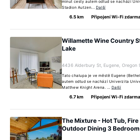
minut cesty autem odtud se nachází Univ
Stadion Autzen...
Další
6.5 km
Připojení Wi-Fi zdarm
Willamette Wine Country S
Lake
4436 Alderbury St, Eugene, Oregon
Tato chalupa je ve městě Eugene (Bethe
autem odtud se nachází Univerzita Unive
Matthew Knight Arena. ...
Další
6.7 km
Připojení Wi-Fi zdarm
The Mixture - Hot Tub, Fire
Outdoor Dining 3 Bedroo