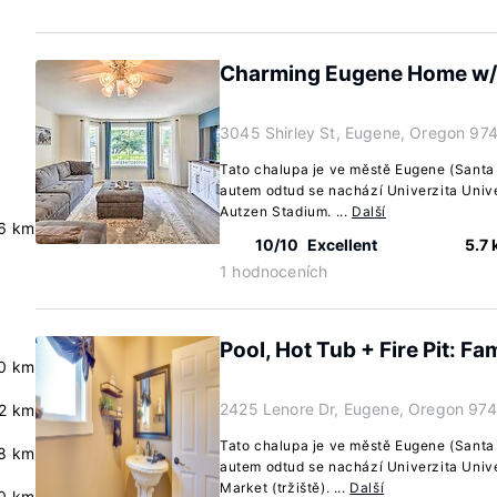
Charming Eugene Home w/ Fi
3045 Shirley St, Eugene, Oregon 97
Tato chalupa je ve městě Eugene (Santa
autem odtud se nachází Univerzita Unive
Autzen Stadium. ...
Další
.6 km
10/10
Excellent
5.7
1 hodnoceních
Pool, Hot Tub + Fire Pit: F
0 km
2425 Lenore Dr, Eugene, Oregon 97
.2 km
Tato chalupa je ve městě Eugene (Santa 
.8 km
autem odtud se nachází Univerzita Unive
Market (tržiště). ...
Další
0 km