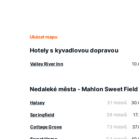
Ukázat mapu
Hotely s kyvadlovou dopravou
Valley River Inn
10
Nedaleké města - Mahlon Sweet Field
Halsey
31 Hotelů
30.
Springfield
38 Hotelů
17
Cottage Grove
73 Hotelů
37
Sweet Home
54 Hotelů
49.