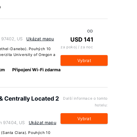
a
OD
 97402, US
Ukázat mapu
USD 141
za pokoj / za noc
Bethel-Danebo). Pouhých 10
erzita University of Oregon a
Vybrat
 km
Připojení Wi-Fi zdarma
& Centrally Located 2
Další informace o tomto
hotelu:
Vybrat
on 97404, US
Ukázat mapu
 (Santa Clara). Pouhých 10