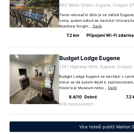
662 Waite Street, Eugene, Oregon 9
Tento rekreační dům je ve městě Eugene
cesty autem odtud se nachází Univerzita
Matthew Knight...
Další
7.2 km
Připojení Wi-Fi zdarma
Budget Lodge Eugene
1291 Highway 99N, Eugene, Oregon
Budget Lodge Eugene se nachází v cent
minut se dá autem dojet k zajímavostem
Historical Museum nebo...
Další
8.4/10
Dobré
7.2
416 hodnoceních
Více hotelů poblíž Mahlon S