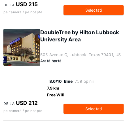
USD 215
DE LA
Selectaţi
pe cameră / pe noapte
DoubleTree by Hilton Lubbock
University Area
505 Avenue Q, Lubbock, Texas 79401, US
Arată hartă
8.6/10
Bine
759 opinii
7.9 km
Free Wifi
USD 212
DE LA
Selectaţi
pe cameră / pe noapte