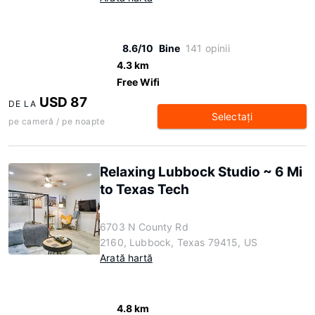
8.6/10
Bine
141 opinii
4.3 km
Free Wifi
USD 87
DE LA
Selectaţi
pe cameră / pe noapte
Relaxing Lubbock Studio ~ 6 Mi
to Texas Tech
6703 N County Rd
2160, Lubbock, Texas 79415, US
Arată hartă
4.8 km