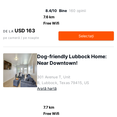
8.4/10
Bine
160 opinii
7.6 km
Free Wifi
USD 163
DE LA
Selectaţi
pe cameră / pe noapte
Dog-friendly Lubbock Home:
Near Downtown!
301 Avenue T, Unit
B, Lubbock, Texas 79415, US
Arată hartă
7.7 km
Free Wifi