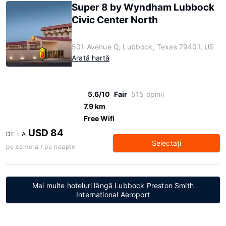
Super 8 by Wyndham Lubbock
Civic Center North
501 Avenue Q, Lubbock, Texas 79401, US
Arată hartă
5.6/10
Fair
515 opinii
7.9 km
Free Wifi
USD 84
DE LA
Selectaţi
pe cameră / pe noapte
Mai multe hoteluri lângă Lubbock Preston Smith
International Aeroport