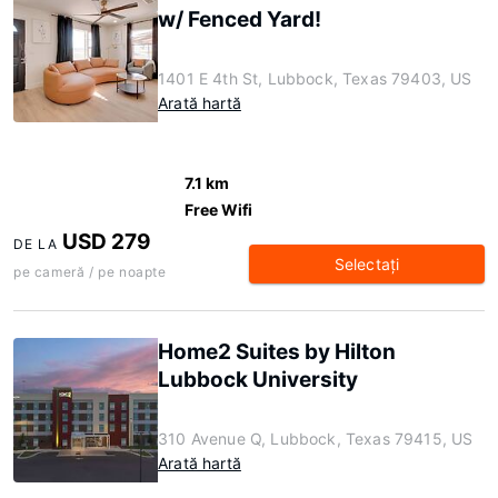
w/ Fenced Yard!
1401 E 4th St, Lubbock, Texas 79403, US
Arată hartă
7.1 km
Free Wifi
USD 279
DE LA
Selectaţi
pe cameră / pe noapte
Home2 Suites by Hilton
Lubbock University
310 Avenue Q, Lubbock, Texas 79415, US
Arată hartă