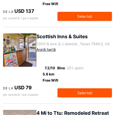
Free Wifi
USD 137
DE LA
Selectaţi
pe cameră / pe noapte
Scottish Inns & Suites
1000 N ave Q, Lubbock, Texas 79403, US
Arată hartă
7.2/10
Bine
251 opinii
5.6 km
Free Wifi
USD 79
DE LA
Selectaţi
pe cameră / pe noapte
4 Mi to Ttu: Remodeled Retreat