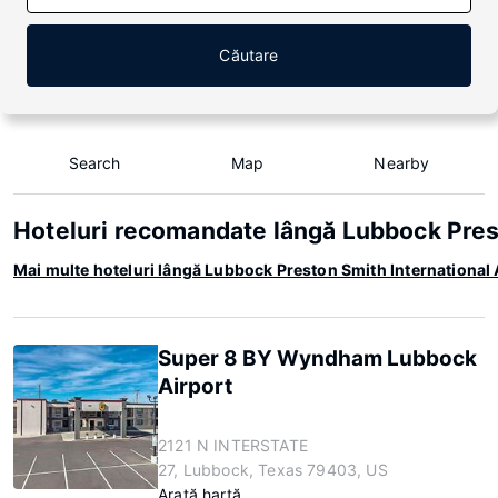
Căutare
Search
Map
Nearby
Hoteluri recomandate lângă Lubbock Pres
Mai multe hoteluri lângă Lubbock Preston Smith International
Super 8 BY Wyndham Lubbock
Airport
2121 N INTERSTATE
27, Lubbock, Texas 79403, US
Arată hartă