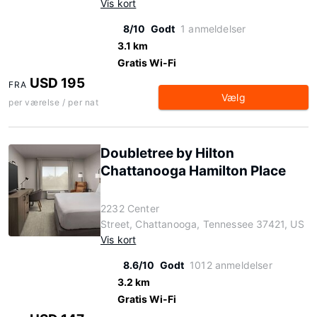
Vis kort
8/10
Godt
1 anmeldelser
3.1 km
Gratis Wi-Fi
USD 195
FRA
Vælg
per værelse / per nat
Doubletree by Hilton
Chattanooga Hamilton Place
2232 Center
Street, Chattanooga, Tennessee 37421, US
Vis kort
8.6/10
Godt
1012 anmeldelser
3.2 km
Gratis Wi-Fi