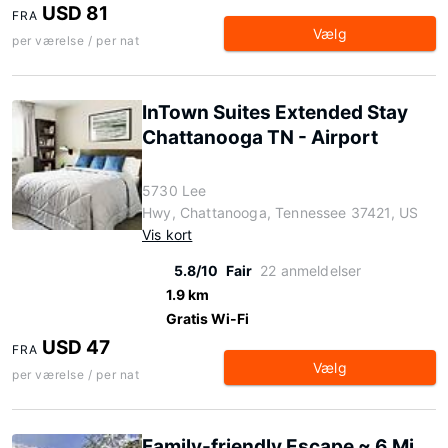
USD 81
FRA
Vælg
per værelse / per nat
InTown Suites Extended Stay
Chattanooga TN - Airport
5730 Lee
Hwy, Chattanooga, Tennessee 37421, US
Vis kort
5.8/10
Fair
22 anmeldelser
1.9 km
Gratis Wi-Fi
USD 47
FRA
Vælg
per værelse / per nat
Family-friendly Escape ~ 6 Mi