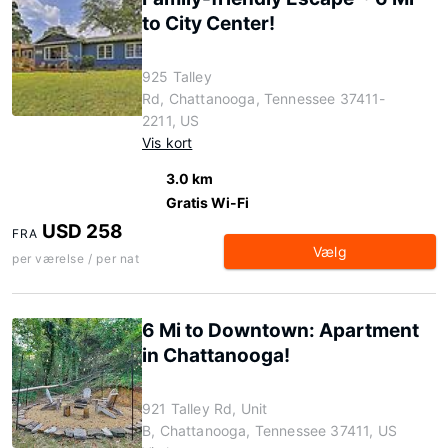
to City Center!
925 Talley
Rd, Chattanooga, Tennessee 37411-
2211, US
Vis kort
3.0 km
Gratis Wi-Fi
USD 258
FRA
Vælg
per værelse / per nat
6 Mi to Downtown: Apartment
in Chattanooga!
921 Talley Rd, Unit
B, Chattanooga, Tennessee 37411, US