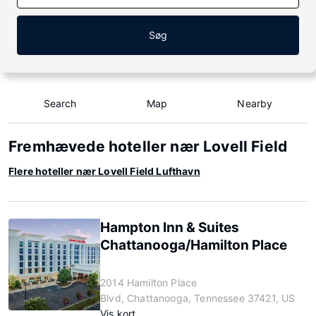
Søg
Search
Map
Nearby
Fremhævede hoteller nær Lovell Field
Flere hoteller nær Lovell Field Lufthavn
Hampton Inn & Suites
Chattanooga/Hamilton Place
2014 Hamilton Place
Blvd, Chattanooga, Tennessee 37421, US
Vis kort