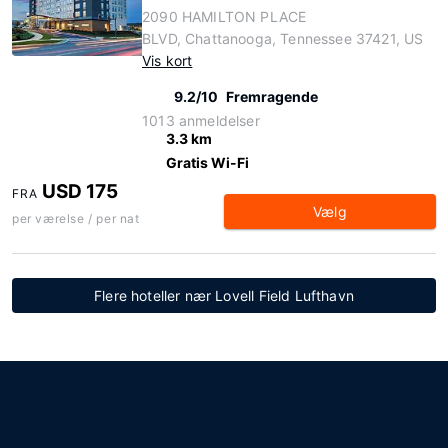
2090 HAMILTON PLACE
BLVD, Chattanooga, Tennessee 37421, US
Vis kort
9.2/10
Fremragende
1013 anmeldelser
3.3 km
Gratis Wi-Fi
USD 175
FRA
Vælg
per værelse / per nat
Flere hoteller nær Lovell Field Lufthavn