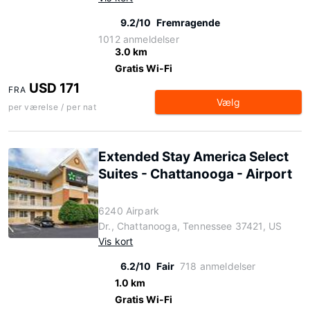
9.2/10
Fremragende
1012 anmeldelser
3.0 km
Gratis Wi-Fi
USD 171
FRA
Vælg
per værelse / per nat
Extended Stay America Select
Suites - Chattanooga - Airport
6240 Airpark
Dr., Chattanooga, Tennessee 37421, US
Vis kort
6.2/10
Fair
718 anmeldelser
1.0 km
Gratis Wi-Fi