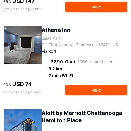
USD 147
FRA
Vælg
per værelse / per nat
Athena Inn
2201 Park
Dr, Chattanooga, Tennessee 37421, US
Vis kort
7.8/10
Godt
1006 anmeldelser
3.2 km
Gratis Wi-Fi
USD 74
FRA
Vælg
per værelse / per nat
Aloft by Marriott Chattanooga
Hamilton Place