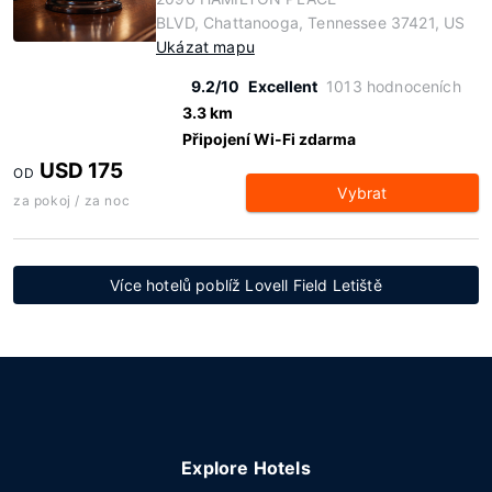
BLVD, Chattanooga, Tennessee 37421, US
Ukázat mapu
9.2/10
Excellent
1013 hodnoceních
3.3 km
Připojení Wi-Fi zdarma
USD 175
OD
Vybrat
za pokoj / za noc
Více hotelů poblíž Lovell Field Letiště
Explore Hotels