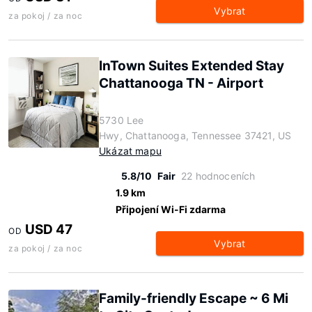
Vybrat
za pokoj / za noc
InTown Suites Extended Stay
Chattanooga TN - Airport
5730 Lee
Hwy, Chattanooga, Tennessee 37421, US
Ukázat mapu
5.8/10
Fair
22 hodnoceních
1.9 km
Připojení Wi-Fi zdarma
USD 47
OD
Vybrat
za pokoj / za noc
Family-friendly Escape ~ 6 Mi