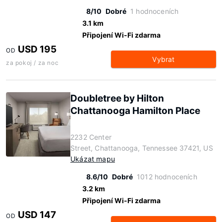
8/10
Dobré
1 hodnoceních
3.1 km
Připojení Wi-Fi zdarma
USD 195
OD
Vybrat
za pokoj / za noc
Doubletree by Hilton
Chattanooga Hamilton Place
2232 Center
Street, Chattanooga, Tennessee 37421, US
Ukázat mapu
8.6/10
Dobré
1012 hodnoceních
3.2 km
Připojení Wi-Fi zdarma
USD 147
OD