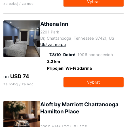
Vybrat
za pokoj / za noc
Athena Inn
2201 Park
Dr, Chattanooga, Tennessee 37421, US
Ukázat mapu
7.8/10
Dobré
1006 hodnoceních
3.2 km
Připojení Wi-Fi zdarma
USD 74
OD
Vybrat
za pokoj / za noc
Aloft by Marriott Chattanooga
Hamilton Place
2090 HAMILTON PLACE