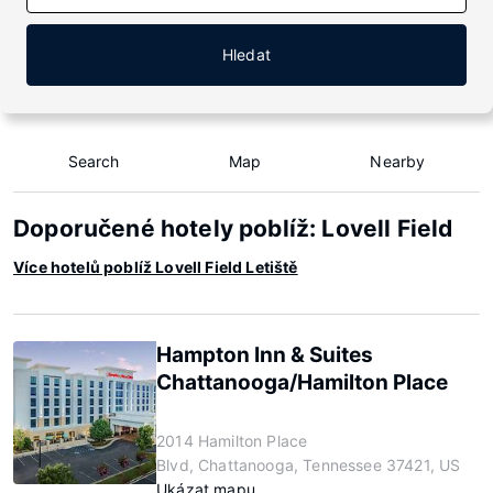
Hledat
Search
Map
Nearby
Doporučené hotely poblíž: Lovell Field
Více hotelů poblíž Lovell Field Letiště
Hampton Inn & Suites
Chattanooga/Hamilton Place
2014 Hamilton Place
Blvd, Chattanooga, Tennessee 37421, US
Ukázat mapu