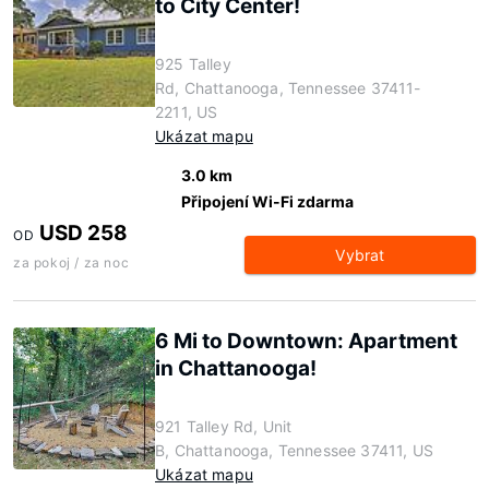
to City Center!
925 Talley
Rd, Chattanooga, Tennessee 37411-
2211, US
Ukázat mapu
3.0 km
Připojení Wi-Fi zdarma
USD 258
OD
Vybrat
za pokoj / za noc
6 Mi to Downtown: Apartment
in Chattanooga!
921 Talley Rd, Unit
B, Chattanooga, Tennessee 37411, US
Ukázat mapu