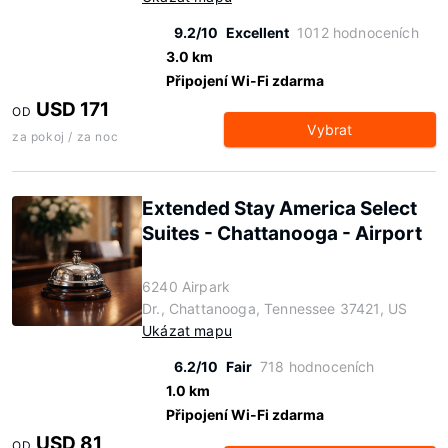
9.2/10
Excellent
1012 hodnoceních
3.0 km
Připojení Wi-Fi zdarma
USD 171
OD
Vybrat
za pokoj / za noc
Extended Stay America Select
Suites - Chattanooga - Airport
6240 Airpark
Dr., Chattanooga, Tennessee 37421, US
Ukázat mapu
6.2/10
Fair
718 hodnoceních
1.0 km
Připojení Wi-Fi zdarma
USD 81
OD