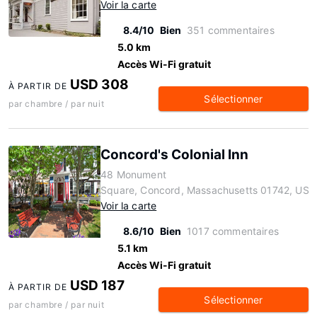
Voir la carte
8.4/10
Bien
351 commentaires
5.0 km
Accès Wi-Fi gratuit
USD 308
À PARTIR DE
Sélectionner
par chambre / par nuit
Concord's Colonial Inn
48 Monument
Square, Concord, Massachusetts 01742, US
Voir la carte
8.6/10
Bien
1017 commentaires
5.1 km
Accès Wi-Fi gratuit
USD 187
À PARTIR DE
Sélectionner
par chambre / par nuit