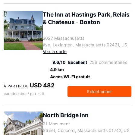
The Inn at Hastings Park, Relais
& Chateaux - Boston
2027 Massachusetts
Ave, Lexington, Massachusetts 02421, US
Voir la carte
9.6/10
Excellent
256 commentaires
4.9 km
Accès Wi-Fi gratuit
USD 482
À PARTIR DE
Sélectionner
par chambre / par nuit
North Bridge Inn
21 Monument
Street, Concord, Massachusetts 01742, US