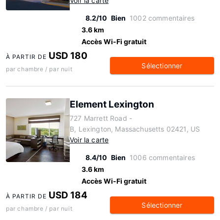
Voir la carte
8.2/10
Bien
1002 commentaires
3.6 km
Accès Wi-Fi gratuit
USD 180
À PARTIR DE
Sélectionner
par chambre / par nuit
Element Lexington
727 Marrett Road -
B, Lexington, Massachusetts 02421, US
Voir la carte
8.4/10
Bien
1006 commentaires
3.6 km
Accès Wi-Fi gratuit
USD 184
À PARTIR DE
Sélectionner
par chambre / par nuit