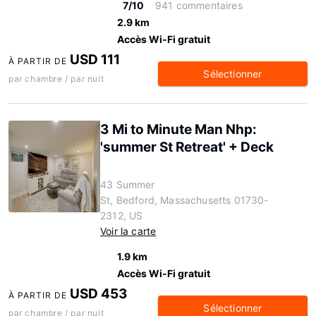
7/10
941 commentaires
2.9 km
Accès Wi-Fi gratuit
USD 111
À PARTIR DE
Sélectionner
par chambre / par nuit
3 Mi to Minute Man Nhp:
'summer St Retreat' + Deck
43 Summer
St, Bedford, Massachusetts 01730-
2312, US
Voir la carte
1.9 km
Accès Wi-Fi gratuit
USD 453
À PARTIR DE
Sélectionner
par chambre / par nuit