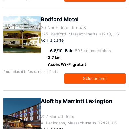
Bedford Motel
30 North Road, Rte 4 &
225, Bedford, Massachusetts 01730, US
Voir la carte
6.8/10
Fair
892 commentaires
2.7 km
Accès Wi-Fi gratuit
Pour plus d'infos sur cet hôtel :
Sélectionner
Aloft by Marriott Lexington
727 Marrett Road -
A, Lexington, Massachusetts 02421, US