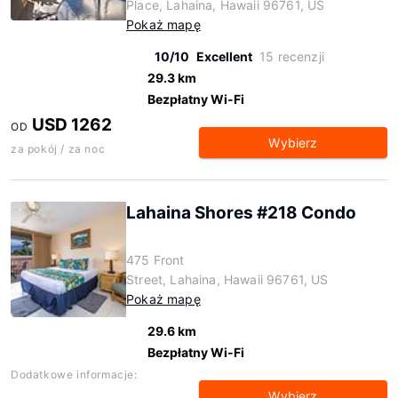
Place, Lahaina, Hawaii 96761, US
Pokaż mapę
10/10
Excellent
15 recenzji
29.3 km
Bezpłatny Wi-Fi
USD 1262
OD
Wybierz
za pokój / za noc
Lahaina Shores #218 Condo
475 Front
Street, Lahaina, Hawaii 96761, US
Pokaż mapę
29.6 km
Bezpłatny Wi-Fi
Dodatkowe informacje:
Wybierz