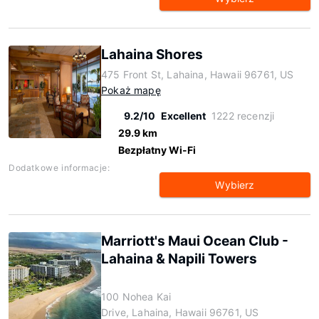
Lahaina Shores
475 Front St, Lahaina, Hawaii 96761, US
Pokaż mapę
9.2/10
Excellent
1222 recenzji
29.9 km
Bezpłatny Wi-Fi
Dodatkowe informacje:
Wybierz
Marriott's Maui Ocean Club -
Lahaina & Napili Towers
100 Nohea Kai
Drive, Lahaina, Hawaii 96761, US