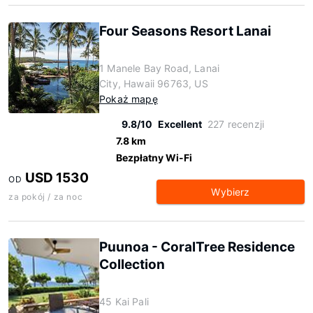
Four Seasons Resort Lanai
1 Manele Bay Road, Lanai
City, Hawaii 96763, US
Pokaż mapę
9.8/10
Excellent
227 recenzji
7.8 km
Bezpłatny Wi-Fi
USD 1530
OD
Wybierz
za pokój / za noc
Puunoa - CoralTree Residence
Collection
45 Kai Pali