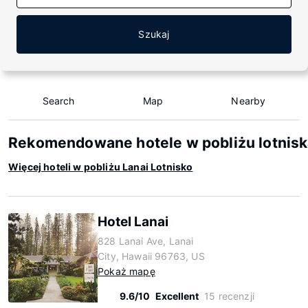
Szukaj
Search
Map
Nearby
Rekomendowane hotele w pobliżu lotnisk
Więcej hoteli w pobliżu Lanai Lotnisko
Hotel Lanai
828 Lanai Ave, Lanai
City, Hawaii 96763, US
Pokaż mapę
9.6/10
Excellent
15 recenzji