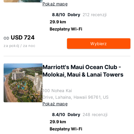
Pokaż mapę
8.8/10
Dobry
212 recenzji
29.9 km
Bezpłatny Wi-Fi
USD 724
OD
Wybierz
za pokój / za noc
Marriott's Maui Ocean Club -
Molokai, Maui & Lanai Towers
100 Nohea Kai
Drive, Lahaina, Hawaii 96761, US
Pokaż mapę
8.4/10
Dobry
248 recenzji
29.9 km
Bezpłatny Wi-Fi