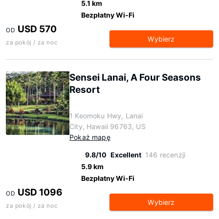
5.1 km
Bezpłatny Wi-Fi
USD 570
OD
Wybierz
za pokój / za noc
Sensei Lanai, A Four Seasons
Resort
1 Keomoku Hwy, Lanai
City, Hawaii 96763, US
Pokaż mapę
9.8/10
Excellent
146 recenzji
5.9 km
Bezpłatny Wi-Fi
USD 1096
OD
Wybierz
za pokój / za noc