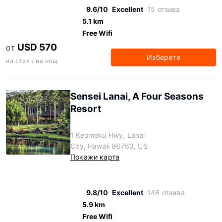
9.6/10
Excellent
15 отзива
5.1 km
Free Wifi
USD 570
ОТ
Изберете
на стая / на нощ
Sensei Lanai, A Four Seasons
Resort
1 Keomoku Hwy, Lanai
City, Hawaii 96763, US
Покажи карта
9.8/10
Excellent
146 отзива
5.9 km
Free Wifi