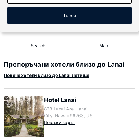
Търси
Search
Map
Препоръчани хотели близо до Lanai
Повече хотели близо до Lanai Летище
Hotel Lanai
828 Lanai Ave, Lanai
City, Hawaii 96763, US
Покажи карта