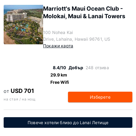
Marriott's Maui Ocean Club -
Molokai, Maui & Lanai Towers
100 Nohea Kai
Drive, Lahaina, Hawaii 96761, US
Покажи карта
8.4/10
Добър
248 отзива
29.9 km
Free Wifi
USD 701
ОТ
Изберете
на стая / на нощ
Повече хотели близо до Lanai Летище