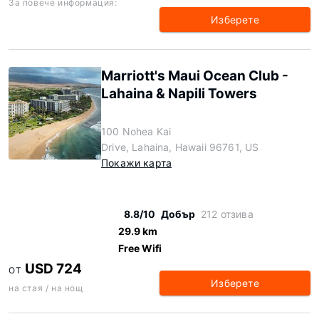
За повече информация:
Изберете
Marriott's Maui Ocean Club -
Lahaina & Napili Towers
100 Nohea Kai
Drive, Lahaina, Hawaii 96761, US
Покажи карта
8.8/10
Добър
212 отзива
29.9 km
Free Wifi
USD 724
ОТ
Изберете
на стая / на нощ