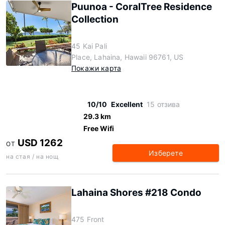
Puunoa - CoralTree Residence
Collection
45 Kai Pali
Place, Lahaina, Hawaii 96761, US
Покажи карта
10/10
Excellent
15 отзива
29.3 km
Free Wifi
USD 1262
ОТ
Изберете
на стая / на нощ
Lahaina Shores #218 Condo
475 Front