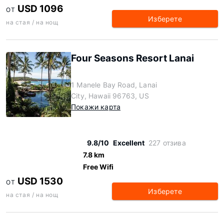
USD 1096
ОТ
Изберете
на стая / на нощ
Four Seasons Resort Lanai
1 Manele Bay Road, Lanai
City, Hawaii 96763, US
Покажи карта
9.8/10
Excellent
227 отзива
7.8 km
Free Wifi
USD 1530
ОТ
Изберете
на стая / на нощ