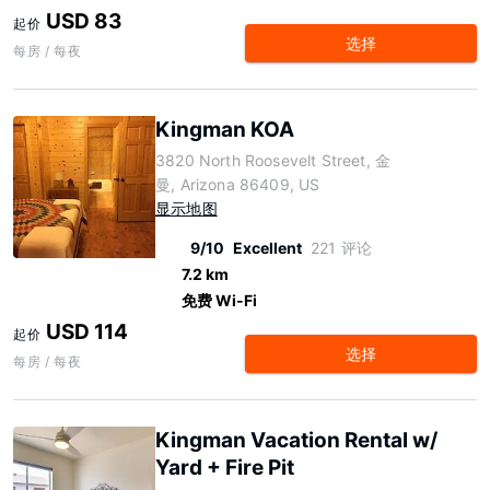
USD 83
起价
选择
每房 / 每夜
Kingman KOA
3820 North Roosevelt Street, 金
曼, Arizona 86409, US
显示地图
9/10
Excellent
221 评论
7.2 km
免费 Wi-Fi
USD 114
起价
选择
每房 / 每夜
Kingman Vacation Rental w/
Yard + Fire Pit