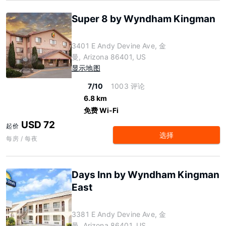
Super 8 by Wyndham Kingman
3401 E Andy Devine Ave, 金
曼, Arizona 86401, US
显示地图
7/10
1003 评论
6.8 km
免费 Wi-Fi
USD 72
起价
选择
每房 / 每夜
Days Inn by Wyndham Kingman
East
3381 E Andy Devine Ave, 金
曼, Arizona 86401, US