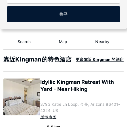
搜寻
Search
Map
Nearby
靠近Kingman的特色酒店
更多靠近 Kingman 的酒店
Idyllic Kingman Retreat With
Yard - Near Hiking
3793 Katie Ln Loop, 金曼, Arizona 86401-
4324, US
显示地图
5.0 km