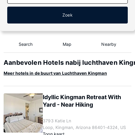
Zoek
Search
Map
Nearby
Aanbevolen Hotels nabij luchthaven Kin
Meer hotels in de buurt van Luchthaven Kingman
Idyllic Kingman Retreat With
Yard - Near Hiking
3793 Katie Ln
Loop, Kingman, Arizona 86401-4324, US
Toon kaart