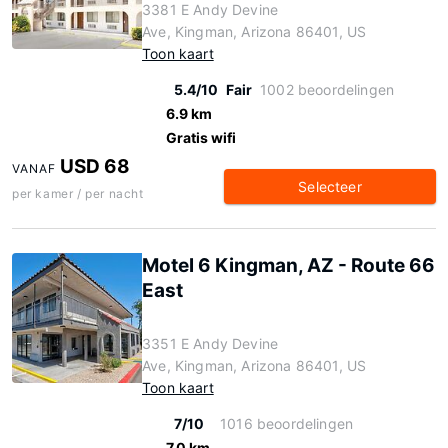
3381 E Andy Devine
Ave, Kingman, Arizona 86401, US
Toon kaart
5.4/10
Fair
1002 beoordelingen
6.9 km
Gratis wifi
USD 68
VANAF
Selecteer
per kamer / per nacht
Motel 6 Kingman, AZ - Route 66
East
3351 E Andy Devine
Ave, Kingman, Arizona 86401, US
Toon kaart
7/10
1016 beoordelingen
7.0 km