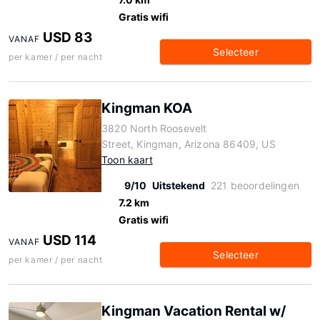
Gratis wifi
USD 83
VANAF
Selecteer
per kamer / per nacht
Kingman KOA
3820 North Roosevelt
Street, Kingman, Arizona 86409, US
Toon kaart
9/10
Uitstekend
221 beoordelingen
7.2 km
Gratis wifi
USD 114
VANAF
Selecteer
per kamer / per nacht
Kingman Vacation Rental w/