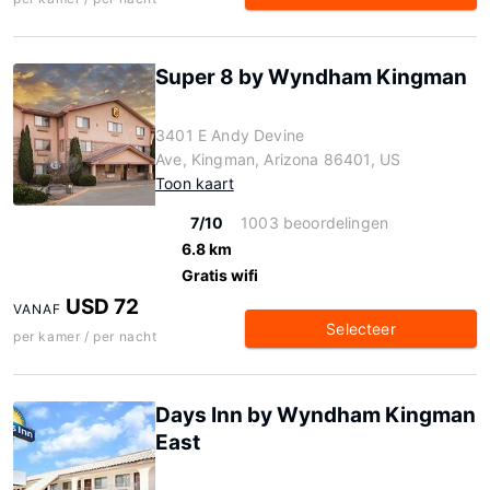
Super 8 by Wyndham Kingman
3401 E Andy Devine
Ave, Kingman, Arizona 86401, US
Toon kaart
7/10
1003 beoordelingen
6.8 km
Gratis wifi
USD 72
VANAF
Selecteer
per kamer / per nacht
Days Inn by Wyndham Kingman
East