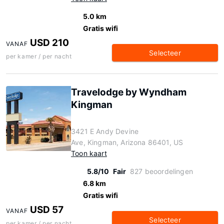
5.0 km
Gratis wifi
USD 210
VANAF
Selecteer
per kamer / per nacht
Travelodge by Wyndham
Kingman
3421 E Andy Devine
Ave, Kingman, Arizona 86401, US
Toon kaart
5.8/10
Fair
827 beoordelingen
6.8 km
Gratis wifi
USD 57
VANAF
Selecteer
per kamer / per nacht