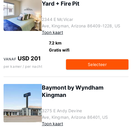
Yard + Fire Pit
2344 E McVicar
Ave, Kingman, Arizona 86409-1228, US
Toon kaart
7.2 km
Gratis wifi
USD 201
VANAF
Selecteer
per kamer / per nacht
Baymont by Wyndham
Kingman
3275 E Andy Devine
Ave, Kingman, Arizona 86401, US
Toon kaart