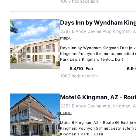
1003 hodnoceních
Days Inn by Wyndham Kin
3381 E Andy Devine Ave, Kingman, A
mapu
Days Inn by Wyndham Kingman East je v 
Kingman. Pouhých 5 minut autem odtud 
Park Lewis Kingman. Tento...
Další
5.4/10
Fair
6.9
1002 hodnoceních
Motel 6 Kingman, AZ - Rou
3351 E Andy Devine Ave, Kingman, A
mapu
Motel 6 Kingman, AZ - Route 66 East je v
Kingman. Pouhých 5 minut cesty autem 
Kingman a Park...
Další