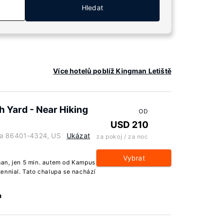
Hledat
Více hotelů poblíž Kingman Letiště
h Yard - Near Hiking
OD
USD 210
na 86401-4324, US
Ukázat
za pokoj / za noc
Vybrat
an, jen 5 min. autem od Kampus
ennial. Tato chalupa se nachází
a