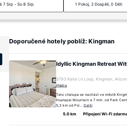
á 7 Srp - So 8 Srp
1 Pokoj, 2 Dospělí, 0 Děti
Doporučené hotely poblíž: Kingman
Idyllic Kingman Retreat Wit
3793 Katie Ln Loop, Kingman, Arizo
mapu
Tato chalupa se nachází ve městě Kingm
Hualapai Mountain a 7 min. od Park Cent
5,3 km od Psí...
Další
5.0 km
Připojení Wi-Fi zdarm