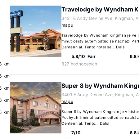
Travelodge by Wyndham 
3421 E Andy Devine Ave, Kingman, A
mapu
Travelodge by Wyndham Kingman je ve 
minut cesty autem odtud se nachází Park
Centennial. Tento hotel se...
Další
5.8/10
Fair
6.8
8 km
827 hodnoceních
6 km
Super 8 by Wyndham Kin
.5 km
3401 E Andy Devine Ave, Kingman, A
.6 km
mapu
Super 8 by Wyndham Kingman je v histor
.5 km
Pouhých 5 minut autem odtud se nachází
Centennial. Tento...
Další
7/10
6.8