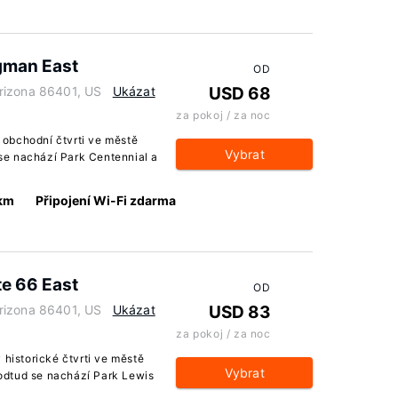
gman East
OD
rizona 86401, US
Ukázat
USD 68
za pokoj / za noc
obchodní čtvrti ve městě
Vybrat
se nachází Park Centennial a
 km
Připojení Wi-Fi zdarma
te 66 East
OD
rizona 86401, US
Ukázat
USD 83
za pokoj / za noc
 historické čtvrti ve městě
Vybrat
odtud se nachází Park Lewis