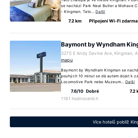
se nachází Park Neal Butler a Mohave 
- Kingman. Tato...
Další
7.2 km
Připojení Wi-Fi zdarma
Baymont by Wyndham Ki
3275 E Andy Devine Ave, Kingman, A
mapu
Baymont by Wyndham Kingman se nacház
pouhých 10 minut se dá autem dojet k z
Locomotive Park nebo Muzeum...
Další
7.6/10
Dobré
7.2
1181 hodnoceních
Více hotelů poblíž Ki