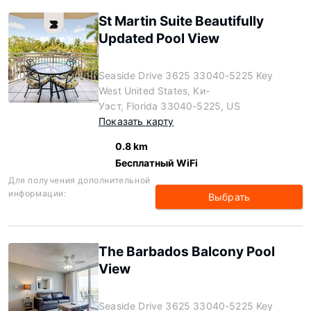
St Martin Suite Beautifully
Updated Pool View
Seaside Drive 3625 33040-5225 Key
West United States, Ки-
Уэст, Florida 33040-5225, US
Показать карту
0.8 km
Бесплатный WiFi
Для получения дополнительной
информации:
Выбрать
The Barbados Balcony Pool
View
Seaside Drive 3625 33040-5225 Key