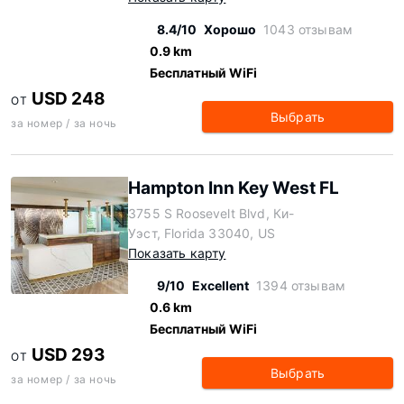
8.4/10
Хорошо
1043 отзывам
0.9 km
Бесплатный WiFi
USD 248
ОТ
Выбрать
за номер / за ночь
Hampton Inn Key West FL
3755 S Roosevelt Blvd, Ки-
Уэст, Florida 33040, US
Показать карту
9/10
Excellent
1394 отзывам
0.6 km
Бесплатный WiFi
USD 293
ОТ
Выбрать
за номер / за ночь