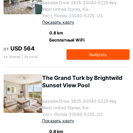
Seaside Drive 3625 33040-5225 Key
West United States, Ки-
Уэст, Florida 33040-5225, US
Показать карту
0.8 km
Бесплатный WiFi
USD 564
ОТ
Выбрать
за номер / за ночь
The Grand Turk by Brightwild
Sunset View Pool
Seaside Drive 3625 33040-5225 Key
West United States, Ки-
Уэст, Florida 33040-5225, US
Показать карту
0.8 km