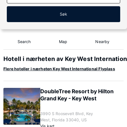
Søk
Search
Map
Nearby
Hotell i nærheten av Key West Internation
Flere hoteller i nærheten Key West International Flyplass
DoubleTree Resort by Hilton
Grand Key - Key West
3990 S Roosevelt Blvd, Key
West, Florida 33040, US
Vis kart