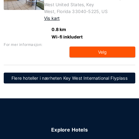
West United States, Key
West, Florida 33040-5225, US
Vis kart
0.8 km
Wi-fi inkludert
For mer informasjon:
Velg
Flere hoteller i nærheten Key West International Flyplass
Explore Hotels