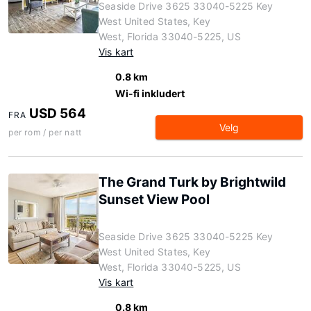
Seaside Drive 3625 33040-5225 Key
West United States, Key
West, Florida 33040-5225, US
Vis kart
0.8 km
Wi-fi inkludert
USD 564
FRA
Velg
per rom / per natt
The Grand Turk by Brightwild
Sunset View Pool
Seaside Drive 3625 33040-5225 Key
West United States, Key
West, Florida 33040-5225, US
Vis kart
0.8 km