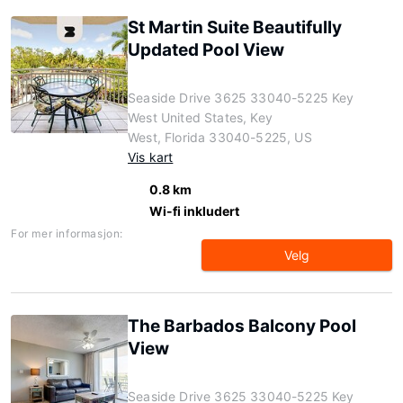
St Martin Suite Beautifully
Updated Pool View
Seaside Drive 3625 33040-5225 Key
West United States, Key
West, Florida 33040-5225, US
Vis kart
0.8 km
Wi-fi inkludert
For mer informasjon:
Velg
The Barbados Balcony Pool
View
Seaside Drive 3625 33040-5225 Key