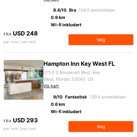
8.4/10
Bra
1043 anmeldelser
0.9 km
Wi-fi inkludert
USD 248
FRA
Velg
per rom / per natt
Hampton Inn Key West FL
3755 S Roosevelt Blvd, Key
West, Florida 33040, US
Vis kart
9/10
Fantastisk
1394 anmeldelser
0.6 km
Wi-fi inkludert
USD 293
FRA
Velg
per rom / per natt