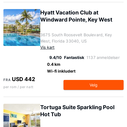
Hyatt Vacation Club at
Windward Pointe, Key West
3675 South Roosevelt Boulevard, Key
West, Florida 33040, US
Vis kart
9.4/10
Fantastisk
1137 anmeldelser
0.4 km
Wi-fi inkludert
USD 442
FRA
Velg
per rom / per natt
Tortuga Suite Sparkling Pool
Hot Tub