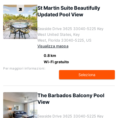
St Martin Suite Beautifully
Updated Pool View
Seaside Drive 3625 33040-5225 Key
West United States, Key
West, Florida 33040-5225, US
Visualizza mappa
0.8 km
Wi-Fi gratuito
Per maggiori informazioni:
Seleziona
The Barbados Balcony Pool
View
Seaside Drive 3625 33040-5225 Key