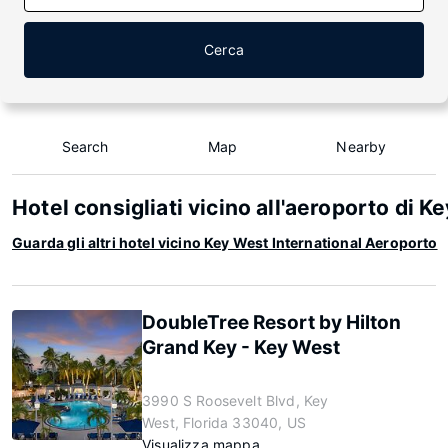
Cerca
Search
Map
Nearby
Hotel consigliati vicino all'aeroporto di K
Guarda gli altri hotel vicino Key West International Aeroporto
DoubleTree Resort by Hilton
Grand Key - Key West
3990 S Roosevelt Blvd, Key
West, Florida 33040, US
Visualizza mappa