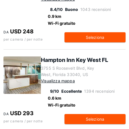
8.4/10
Buono
1043 recensioni
0.9 km
Wi-Fi gratuito
USD 248
DA
Seleziona
per camera / per notte
Hampton Inn Key West FL
3755 S Roosevelt Blvd, Key
West, Florida 33040, US
Visualizza mappa
9/10
Eccellente
1394 recensioni
0.6 km
Wi-Fi gratuito
USD 293
DA
Seleziona
per camera / per notte