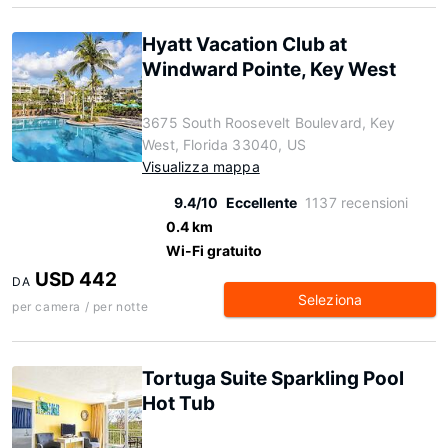
Hyatt Vacation Club at
Windward Pointe, Key West
3675 South Roosevelt Boulevard, Key
West, Florida 33040, US
Visualizza mappa
9.4/10
Eccellente
1137 recensioni
0.4 km
Wi-Fi gratuito
USD 442
DA
Seleziona
per camera / per notte
Tortuga Suite Sparkling Pool
Hot Tub