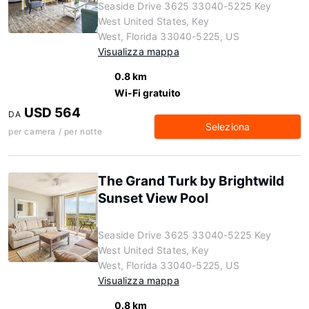
Seaside Drive 3625 33040-5225 Key
West United States, Key
West, Florida 33040-5225, US
Visualizza mappa
0.8 km
Wi-Fi gratuito
USD 564
DA
Seleziona
per camera / per notte
The Grand Turk by Brightwild
Sunset View Pool
Seaside Drive 3625 33040-5225 Key
West United States, Key
West, Florida 33040-5225, US
Visualizza mappa
0.8 km