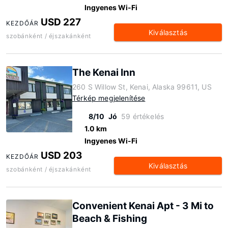
Ingyenes Wi-Fi
USD 227
KEZDŐÁR
Kiválasztás
szobánként / éjszakánként
The Kenai Inn
260 S Willow St, Kenai, Alaska 99611, US
Térkép megjelenítése
8/10
Jó
59 értékelés
1.0 km
Ingyenes Wi-Fi
USD 203
KEZDŐÁR
Kiválasztás
szobánként / éjszakánként
Convenient Kenai Apt - 3 Mi to
Beach & Fishing