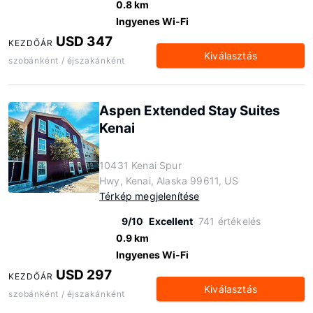
0.8 km
Ingyenes Wi-Fi
USD 347
KEZDŐÁR
Kiválasztás
szobánként / éjszakánként
Aspen Extended Stay Suites
Kenai
10431 Kenai Spur
Hwy, Kenai, Alaska 99611, US
Térkép megjelenítése
9/10
Excellent
741 értékelés
0.9 km
Ingyenes Wi-Fi
USD 297
KEZDŐÁR
Kiválasztás
szobánként / éjszakánként