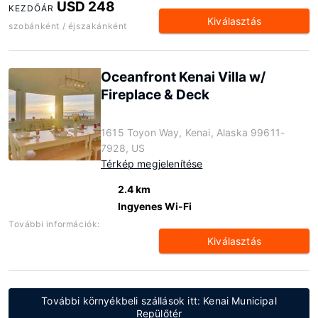
USD 248
KEZDŐÁR
Kiválasztás
szobánként / éjszakánként
Oceanfront Kenai Villa w/
Fireplace & Deck
1615 Toyon Way, Kenai, Alaska 99611-
7928, US
Térkép megjelenítése
2.4 km
Ingyenes Wi-Fi
További információk:
Kiválasztás
További környékbeli szállások itt: Kenai Municipal
Repülőtér