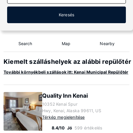
Keresés
Search
Map
Nearby
Kiemelt szálláshelyek az alábbi repülőtér
További környékbeli szállások itt: Kenai Municipal Repülőtér
Quality Inn Kenai
10352 Kenai Spur
Hwy, Kenai, Alaska 99611, US
Térkép megjelenítése
8.4/10
Jó
599 értékelés