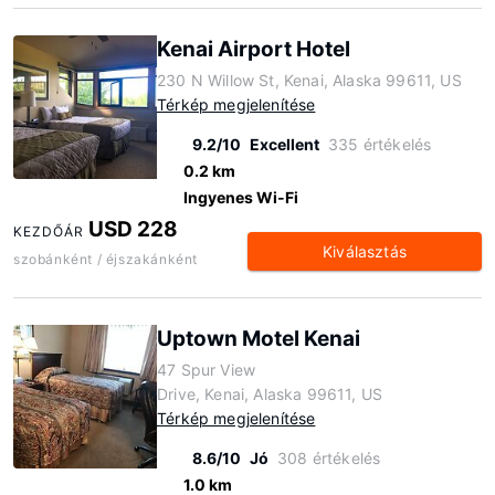
Kenai Airport Hotel
230 N Willow St, Kenai, Alaska 99611, US
Térkép megjelenítése
9.2/10
Excellent
335 értékelés
0.2 km
Ingyenes Wi-Fi
USD 228
KEZDŐÁR
Kiválasztás
szobánként / éjszakánként
Uptown Motel Kenai
47 Spur View
Drive, Kenai, Alaska 99611, US
Térkép megjelenítése
8.6/10
Jó
308 értékelés
1.0 km