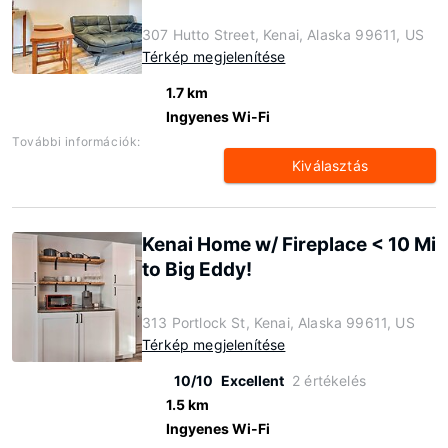
307 Hutto Street, Kenai, Alaska 99611, US
Térkép megjelenítése
1.7 km
Ingyenes Wi-Fi
További információk:
Kiválasztás
Kenai Home w/ Fireplace < 10 Mi
to Big Eddy!
313 Portlock St, Kenai, Alaska 99611, US
Térkép megjelenítése
10/10
Excellent
2 értékelés
1.5 km
Ingyenes Wi-Fi