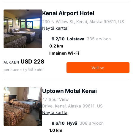
Kenai Airport Hotel
230 N Willow St, Kenai, Alaska 99611, US
Näytä kartta
9.2/10
Loistava
335 arvioon
0.2 km
Ilmainen Wi-Fi
USD 228
ALKAEN
Valitse
per huone / yötä kohti
Uptown Motel Kenai
47 Spur View
Drive, Kenai, Alaska 99611, US
Näytä kartta
8.6/10
Hyvä
308 arvioon
1.0 km