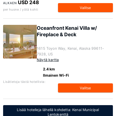
USD 248
ALKAEN
Valitse
per huone / yötä kohti
Oceanfront Kenai Villa w/
Fireplace & Deck
1615 Toyon Way, Kenai, Alaska 99611-
7928, US
Näytä kartta
2.4 km
Ilmainen Wi-Fi
Lisätietoja tästä hotellista:
Valitse
Lisää hotelleja lähellä kohdetta: Kenai Municipal
Lentokenttä