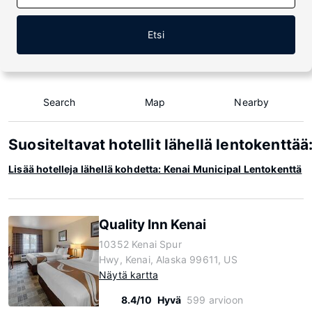
Etsi
Search
Map
Nearby
Suositeltavat hotellit lähellä lentokenttää
Lisää hotelleja lähellä kohdetta: Kenai Municipal Lentokenttä
Quality Inn Kenai
10352 Kenai Spur
Hwy, Kenai, Alaska 99611, US
Näytä kartta
8.4/10
Hyvä
599 arvioon