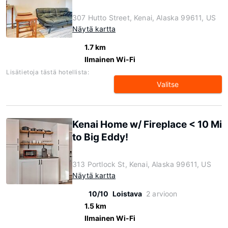
307 Hutto Street, Kenai, Alaska 99611, US
Näytä kartta
1.7 km
Ilmainen Wi-Fi
Lisätietoja tästä hotellista:
Valitse
Kenai Home w/ Fireplace < 10 Mi
to Big Eddy!
313 Portlock St, Kenai, Alaska 99611, US
Näytä kartta
10/10
Loistava
2 arvioon
1.5 km
Ilmainen Wi-Fi