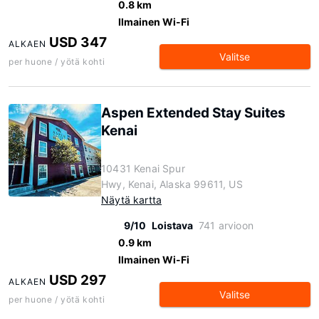
0.8 km
Ilmainen Wi-Fi
USD 347
ALKAEN
Valitse
per huone / yötä kohti
Aspen Extended Stay Suites
Kenai
10431 Kenai Spur
Hwy, Kenai, Alaska 99611, US
Näytä kartta
9/10
Loistava
741 arvioon
0.9 km
Ilmainen Wi-Fi
USD 297
ALKAEN
Valitse
per huone / yötä kohti