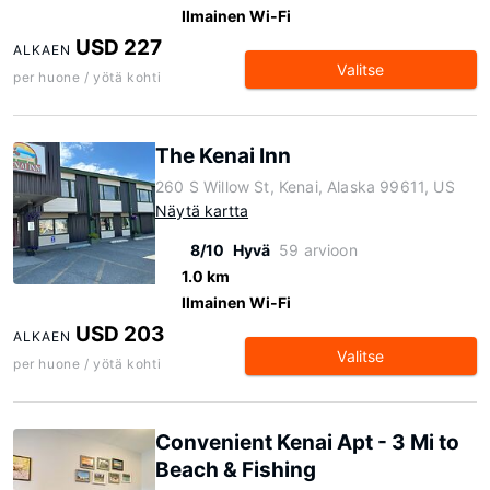
Ilmainen Wi-Fi
USD 227
ALKAEN
Valitse
per huone / yötä kohti
The Kenai Inn
260 S Willow St, Kenai, Alaska 99611, US
Näytä kartta
8/10
Hyvä
59 arvioon
1.0 km
Ilmainen Wi-Fi
USD 203
ALKAEN
Valitse
per huone / yötä kohti
Convenient Kenai Apt - 3 Mi to
Beach & Fishing