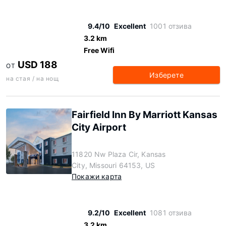
9.4/10
Excellent
1001 отзива
3.2 km
Free Wifi
USD 188
ОТ
Изберете
на стая / на нощ
Fairfield Inn By Marriott Kansas
City Airport
11820 Nw Plaza Cir, Kansas
City, Missouri 64153, US
Покажи карта
9.2/10
Excellent
1081 отзива
3.2 km