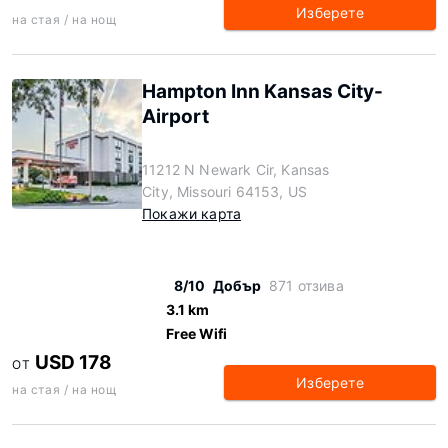
Изберете
на стая / на нощ
Hampton Inn Kansas City-
Airport
11212 N Newark Cir, Kansas
City, Missouri 64153, US
Покажи карта
8/10
Добър
871 отзива
3.1 km
Free Wifi
USD 178
ОТ
Изберете
на стая / на нощ