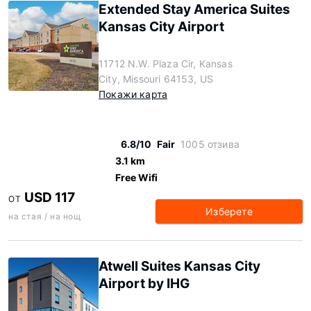
Extended Stay America Suites
Kansas City Airport
11712 N.W. Plaza Cir, Kansas
City, Missouri 64153, US
Покажи карта
6.8/10
Fair
1005 отзива
3.1 km
Free Wifi
USD 117
ОТ
Изберете
на стая / на нощ
Atwell Suites Kansas City
Airport by IHG