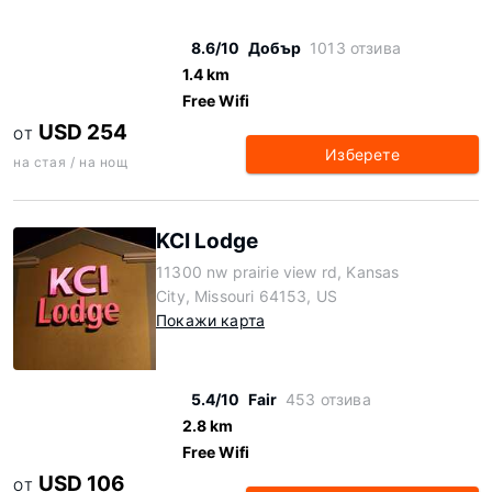
8.6/10
Добър
1013 отзива
1.4 km
Free Wifi
USD 254
ОТ
Изберете
на стая / на нощ
KCI Lodge
11300 nw prairie view rd, Kansas
City, Missouri 64153, US
Покажи карта
5.4/10
Fair
453 отзива
2.8 km
Free Wifi
USD 106
ОТ