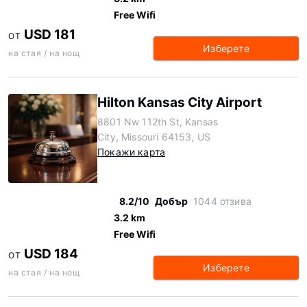
Free Wifi
USD 181
ОТ
Изберете
на стая / на нощ
Hilton Kansas City Airport
8801 Nw 112th St, Kansas
City, Missouri 64153, US
Покажи карта
8.2/10
Добър
1044 отзива
3.2 km
Free Wifi
USD 184
ОТ
Изберете
на стая / на нощ