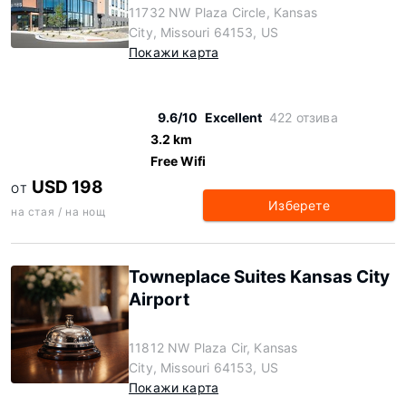
11732 NW Plaza Circle, Kansas
City, Missouri 64153, US
Покажи карта
9.6/10
Excellent
422 отзива
3.2 km
Free Wifi
USD 198
ОТ
Изберете
на стая / на нощ
Towneplace Suites Kansas City
Airport
11812 NW Plaza Cir, Kansas
City, Missouri 64153, US
Покажи карта