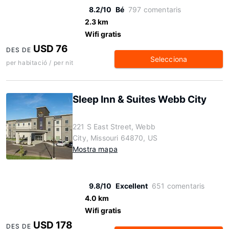
8.2/10
Bé
797 comentaris
2.3 km
Wifi gratis
USD 76
DES DE
Selecciona
per habitació / per nit
Sleep Inn & Suites Webb City
221 S East Street, Webb
City, Missouri 64870, US
Mostra mapa
9.8/10
Excellent
651 comentaris
4.0 km
Wifi gratis
USD 178
DES DE