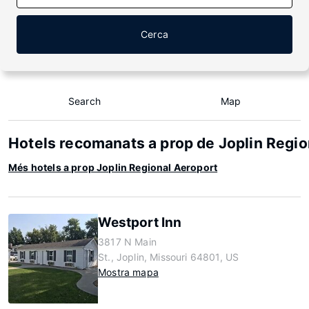
Cerca
Search
Map
Hotels recomanats a prop de Joplin Regio
Més hotels a prop Joplin Regional Aeroport
Westport Inn
3817 N Main
St., Joplin, Missouri 64801, US
Mostra mapa