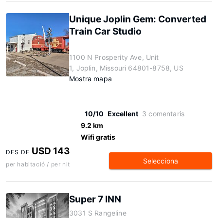
Unique Joplin Gem: Converted
Train Car Studio
1100 N Prosperity Ave, Unit
1, Joplin, Missouri 64801-8758, US
Mostra mapa
10/10
Excellent
3 comentaris
9.2 km
Wifi gratis
USD 143
DES DE
Selecciona
per habitació / per nit
Super 7 INN
3031 S Rangeline