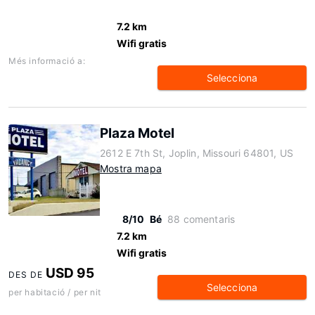
7.2 km
Wifi gratis
Més informació a:
Selecciona
Plaza Motel
2612 E 7th St, Joplin, Missouri 64801, US
Mostra mapa
8/10
Bé
88 comentaris
7.2 km
Wifi gratis
USD 95
DES DE
Selecciona
per habitació / per nit