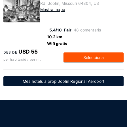
Rd, Joplin, Missouri 64804, US
Mostra mapa
5.4/10
Fair
48 comentaris
10.2 km
Wifi gratis
USD 55
DES DE
Selecciona
per habitació / per nit
Més hotels a prop Joplin Regional Aeroport