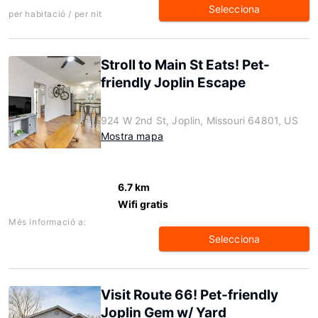
Selecciona
per habitació / per nit
Stroll to Main St Eats! Pet-
friendly Joplin Escape
924 W 2nd St, Joplin, Missouri 64801, US
Mostra mapa
6.7 km
Wifi gratis
Més informació a:
Selecciona
Visit Route 66! Pet-friendly
Joplin Gem w/ Yard