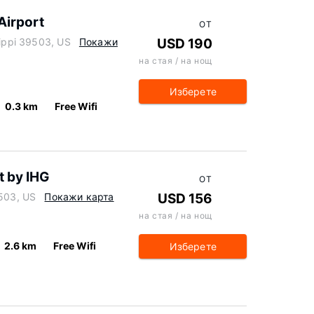
Airport
ОТ
sippi 39503, US
Покажи
USD 190
на стая / на нощ
Изберете
0.3 km
Free Wifi
t by IHG
ОТ
9503, US
Покажи карта
USD 156
на стая / на нощ
2.6 km
Free Wifi
Изберете