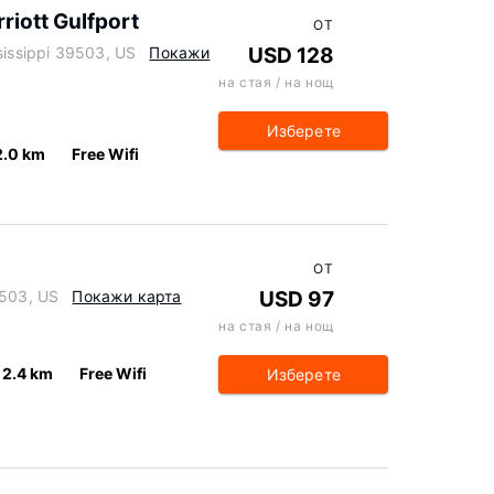
rriott Gulfport
ОТ
sissippi 39503, US
Покажи
USD 128
на стая / на нощ
Изберете
2.0 km
Free Wifi
ОТ
9503, US
Покажи карта
USD 97
на стая / на нощ
2.4 km
Free Wifi
Изберете