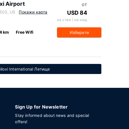
xi Airport
ОТ
9503, US
Покажи карта
USD 84
на стая / на нощ
.4 km
Free Wifi
Изберете
loxi International Летище
Sign Up for Newsletter
Stay informed about news and special
offers!