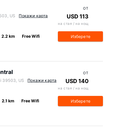
ОТ
9503, US
Покажи карта
USD 113
на стая / на нощ
2.2 km
Free Wifi
Изберете
ntral
ОТ
pi 39503, US
Покажи карта
USD 140
на стая / на нощ
2.1 km
Free Wifi
Изберете