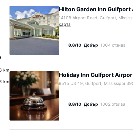
Hilton Garden Inn Gulfport 
14108 Airport Road, Gulfport, Missis
карта
8.8/10
Добър
1004 отзива
о
3 km
Holiday Inn Gulfport Airpor
.6 km
9515 US 49, Gulfport, Mississippi 3
8.8/10
Добър
1002 отзива