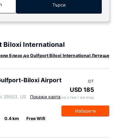
n
Търси
Biloxi International
ли близо до Gulfport Biloxi International Летище
ulfport-Biloxi Airport
ОТ
USD 185
ppi 39503, US
Покажи карта
на стая / на нощ
Изберете
0.4 km
Free Wifi