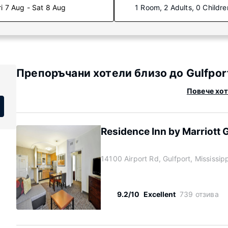
ri 7 Aug - Sat 8 Aug
1 Room, 2 Adults, 0 Childre
Препоръчани хотели близо до Gulfport 
Повече хоте
Residence Inn by Marriott G
14100 Airport Rd, Gulfport, Mississi
9.2/10
Excellent
739 отзива