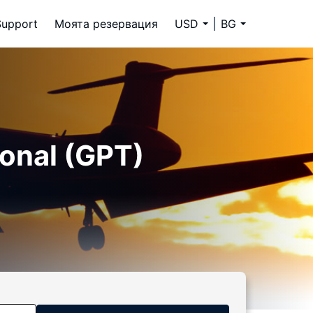
Support
Моята резервация
USD
BG
ional (GPT)