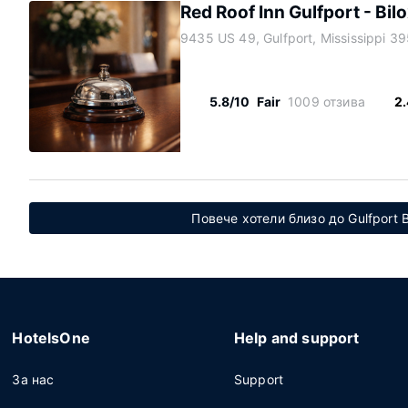
Red Roof Inn Gulfport - Bilo
9435 US 49, Gulfport, Mississippi 3
5.8/10
Fair
1009 отзива
2
Повече хотели близо до Gulfport Bi
HotelsOne
Help and support
За нас
Support