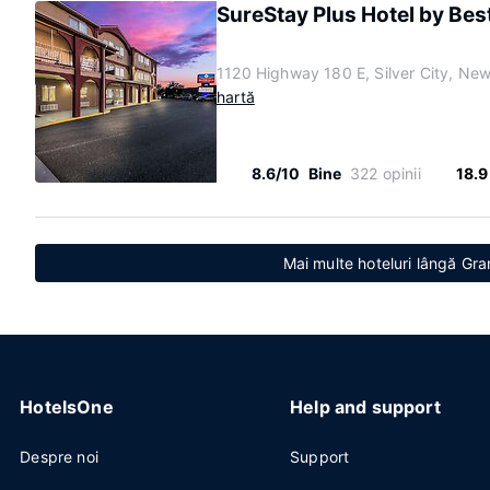
SureStay Plus Hotel by Best
1120 Highway 180 E, Silver City, Ne
hartă
8.6/10
Bine
322 opinii
18.9
Mai multe hoteluri lângă Gr
HotelsOne
Help and support
Despre noi
Support