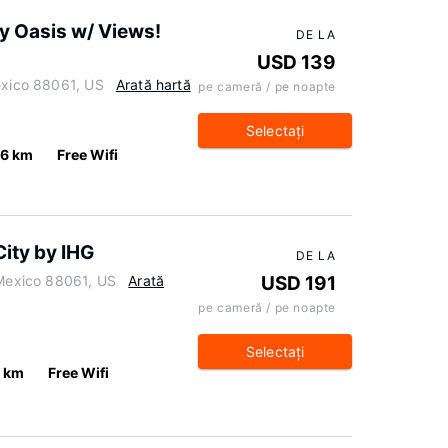
ty Oasis w/ Views!
DE LA
USD 139
exico 88061, US
Arată hartă
pe cameră / pe noapte
Selectaţi
.6 km
Free Wifi
City by IHG
DE LA
 Mexico 88061, US
Arată
USD 191
pe cameră / pe noapte
Selectaţi
0 km
Free Wifi