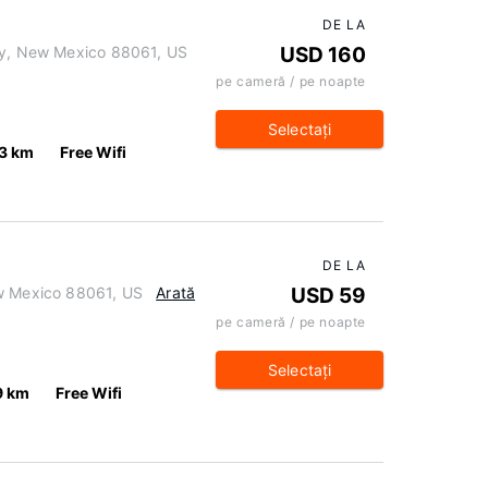
DE LA
ity, New Mexico 88061, US
USD 160
pe cameră / pe noapte
Selectaţi
.3 km
Free Wifi
DE LA
ew Mexico 88061, US
Arată
USD 59
pe cameră / pe noapte
Selectaţi
9 km
Free Wifi