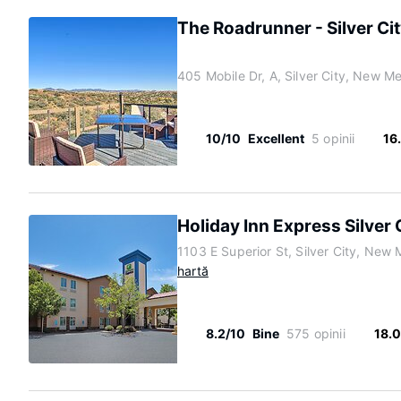
The Roadrunner - Silver Ci
405 Mobile Dr, A, Silver City, New M
10/10
Excellent
5 opinii
16
Holiday Inn Express Silver 
1103 E Superior St, Silver City, New
hartă
8.2/10
Bine
575 opinii
18.