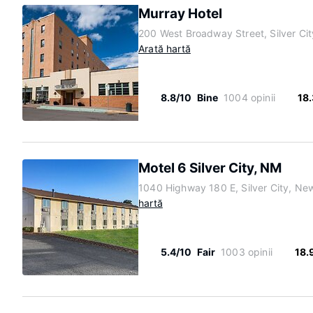
Murray Hotel
200 West Broadway Street, Silver C
Arată hartă
8.8/10
Bine
1004 opinii
18
Motel 6 Silver City, NM
1040 Highway 180 E, Silver City, N
hartă
5.4/10
Fair
1003 opinii
18.