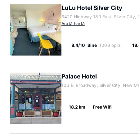
LuLu Hotel Silver City
3420 Highway 180 East, Silver City
Arată hartă
8.4/10
Bine
1008 opinii
18
Palace Hotel
106 E. Broadway, Silver City, New M
18.2 km
Free Wifi