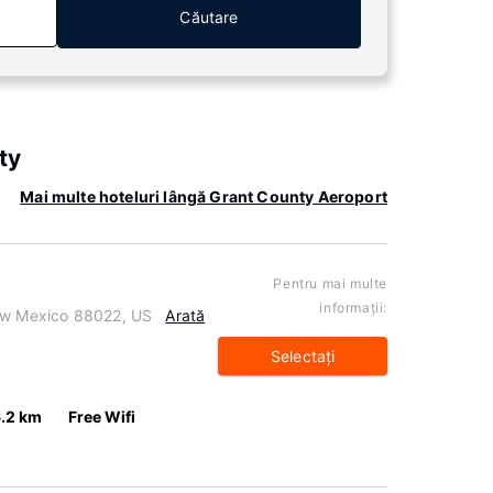
Căutare
ty
Mai multe hoteluri lângă Grant County Aeroport
Pentru mai multe
informaţii:
New Mexico 88022, US
Arată
Selectaţi
6.2 km
Free Wifi