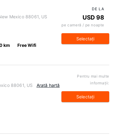
DE LA
, New Mexico 88061, US
USD 98
pe cameră / pe noapte
Selectaţi
.0 km
Free Wifi
Pentru mai multe
informaţii:
exico 88061, US
Arată hartă
Selectaţi