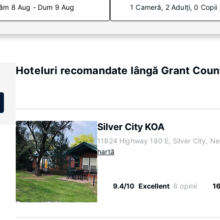
âm 8 Aug - Dum 9 Aug
1 Cameră, 2 Adulți, 0 Copii
Hoteluri recomandate lângă Grant Coun
Silver City KOA
11824 Highway 180 E, Silver City, 
hartă
9.4/10
Excellent
6 opinii
1