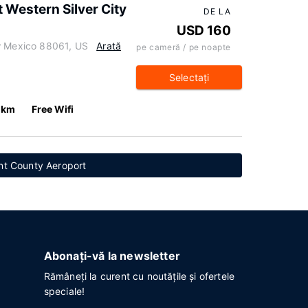
 Western Silver City
DE LA
USD 160
w Mexico 88061, US
Arată
pe cameră / pe noapte
Selectaţi
 km
Free Wifi
ant County Aeroport
Abonați-vă la newsletter
Rămâneți la curent cu noutățile și ofertele
speciale!