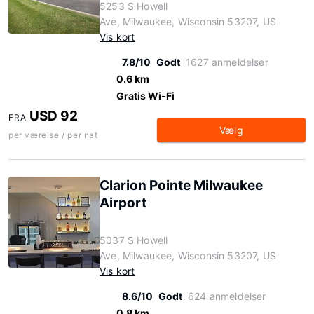
5253 S Howell
Ave, Milwaukee, Wisconsin 53207, US
Vis kort
7.8/10
Godt
1627 anmeldelser
0.6 km
Gratis Wi-Fi
USD 92
FRA
Vælg
per værelse / per nat
Clarion Pointe Milwaukee
Airport
5037 S Howell
Ave, Milwaukee, Wisconsin 53207, US
Vis kort
8.6/10
Godt
624 anmeldelser
0.8 km