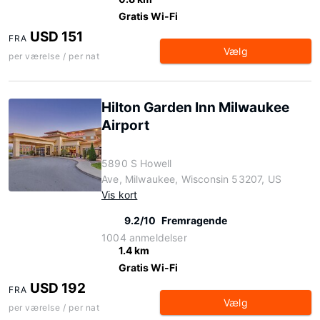
Gratis Wi-Fi
USD 151
FRA
Vælg
per værelse / per nat
Hilton Garden Inn Milwaukee
Airport
5890 S Howell
Ave, Milwaukee, Wisconsin 53207, US
Vis kort
9.2/10
Fremragende
1004 anmeldelser
1.4 km
Gratis Wi-Fi
USD 192
FRA
Vælg
per værelse / per nat