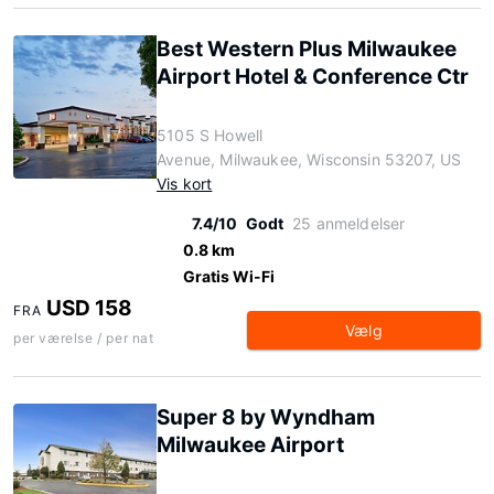
Best Western Plus Milwaukee
Airport Hotel & Conference Ctr
5105 S Howell
Avenue, Milwaukee, Wisconsin 53207, US
Vis kort
7.4/10
Godt
25 anmeldelser
0.8 km
Gratis Wi-Fi
USD 158
FRA
Vælg
per værelse / per nat
Super 8 by Wyndham
Milwaukee Airport