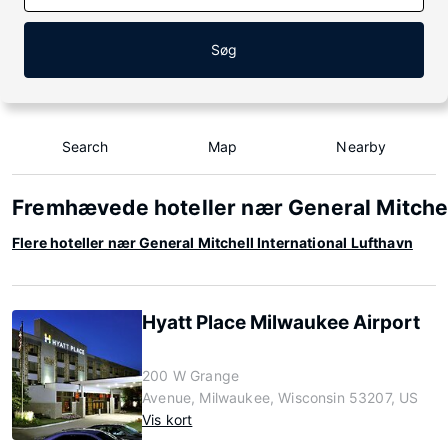
Søg
Search
Map
Nearby
Fremhævede hoteller nær General Mitchell
Flere hoteller nær General Mitchell International Lufthavn
Hyatt Place Milwaukee Airport
200 W Grange
Avenue, Milwaukee, Wisconsin 53207, US
Vis kort