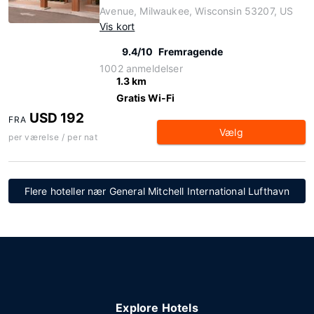
Avenue, Milwaukee, Wisconsin 53207, US
Vis kort
9.4/10
Fremragende
1002 anmeldelser
1.3 km
Gratis Wi-Fi
USD 192
FRA
Vælg
per værelse / per nat
Flere hoteller nær General Mitchell International Lufthavn
Explore Hotels