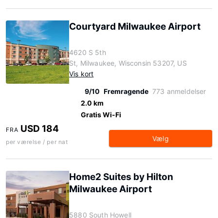
Courtyard Milwaukee Airport
4620 S 5th
St, Milwaukee, Wisconsin 53207, US
Vis kort
9/10
Fremragende
773 anmeldelser
2.0 km
Gratis Wi-Fi
USD 184
FRA
Vælg
per værelse / per nat
Home2 Suites by Hilton
Milwaukee Airport
5880 South Howell