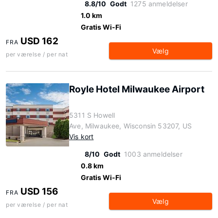
8.8/10
Godt
1275 anmeldelser
1.0 km
Gratis Wi-Fi
USD 162
FRA
Vælg
per værelse / per nat
Royle Hotel Milwaukee Airport
5311 S Howell
Ave, Milwaukee, Wisconsin 53207, US
Vis kort
8/10
Godt
1003 anmeldelser
0.8 km
Gratis Wi-Fi
USD 156
FRA
Vælg
per værelse / per nat