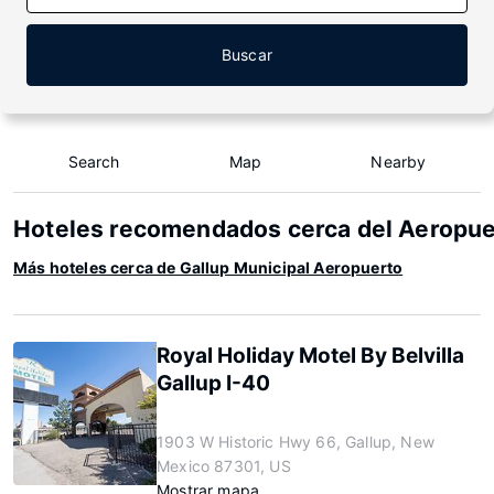
Buscar
Search
Map
Nearby
Hoteles recomendados cerca del Aeropue
Más hoteles cerca de Gallup Municipal Aeropuerto
Royal Holiday Motel By Belvilla
Gallup I-40
1903 W Historic Hwy 66, Gallup, New
Mexico 87301, US
Mostrar mapa