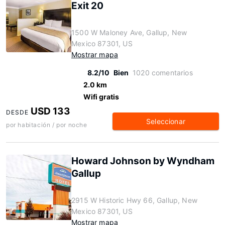
Exit 20
1500 W Maloney Ave, Gallup, New
Mexico 87301, US
Mostrar mapa
8.2/10
Bien
1020 comentarios
2.0 km
Wifi gratis
USD 133
DESDE
Seleccionar
por habitación / por noche
Howard Johnson by Wyndham
Gallup
2915 W Historic Hwy 66, Gallup, New
Mexico 87301, US
Mostrar mapa