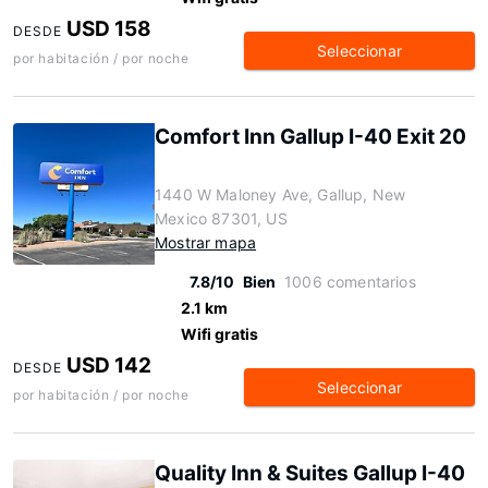
USD 158
DESDE
Seleccionar
por habitación / por noche
Comfort Inn Gallup I-40 Exit 20
1440 W Maloney Ave, Gallup, New
Mexico 87301, US
Mostrar mapa
7.8/10
Bien
1006 comentarios
2.1 km
Wifi gratis
USD 142
DESDE
Seleccionar
por habitación / por noche
Quality Inn & Suites Gallup I-40