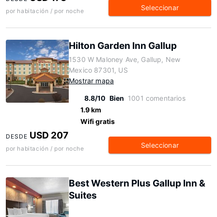
Seleccionar
por habitación / por noche
Hilton Garden Inn Gallup
1530 W Maloney Ave, Gallup, New
Mexico 87301, US
Mostrar mapa
8.8/10
Bien
1001 comentarios
1.9 km
Wifi gratis
USD 207
DESDE
Seleccionar
por habitación / por noche
Best Western Plus Gallup Inn &
Suites