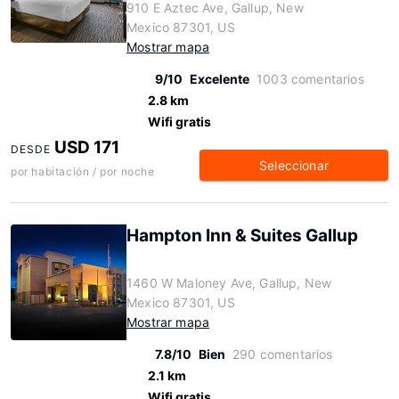
910 E Aztec Ave, Gallup, New
Mexico 87301, US
Mostrar mapa
9/10
Excelente
1003 comentarios
2.8 km
Wifi gratis
USD 171
DESDE
Seleccionar
por habitación / por noche
Hampton Inn & Suites Gallup
1460 W Maloney Ave, Gallup, New
Mexico 87301, US
Mostrar mapa
7.8/10
Bien
290 comentarios
2.1 km
Wifi gratis