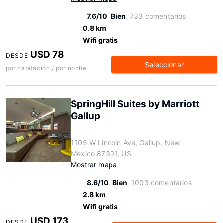
7.6/10
Bien
733 comentarios
0.8 km
Wifi gratis
USD 78
DESDE
Seleccionar
por habitación / por noche
SpringHill Suites by Marriott
Gallup
1105 W Lincoln Ave, Gallup, New
Mexico 87301, US
Mostrar mapa
8.6/10
Bien
1003 comentarios
2.8 km
Wifi gratis
USD 173
DESDE