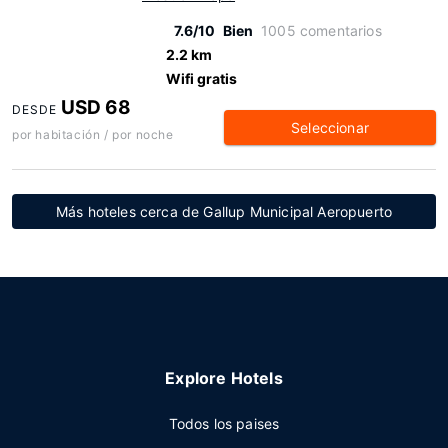
7.6/10
Bien
1005 comentarios
2.2 km
Wifi gratis
USD 68
DESDE
Seleccionar
por habitación / por noche
Más hoteles cerca de Gallup Municipal Aeropuerto
Explore Hotels
Todos los paises