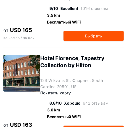
9/10
Excellent
1016 отзывам
3.5 km
Бесплатный WiFi
USD 165
ОТ
Выбрать
за номер / за ночь
Hotel Florence, Tapestry
Collection by Hilton
126 W Evans St, Флоренс, South
Carolina 29501, US
Показать карту
8.8/10
Хорошо
642 отзывам
3.6 km
Бесплатный WiFi
USD 163
ОТ