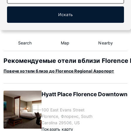
Искать
Search
Map
Nearby
Рекомендуемые отели вблизи Florence 
Повече хотели близо до Florence Regional Аэропорт
Hyatt Place Florence Downtown
100 East Evans Street
Florence, Флоренс, South
Carolina 29506, US
Показать карту