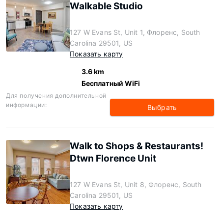
Walkable Studio
127 W Evans St, Unit 1, Флоренс, South
Carolina 29501, US
Показать карту
3.6 km
Бесплатный WiFi
Для получения дополнительной
информации:
Выбрать
Walk to Shops & Restaurants!
Dtwn Florence Unit
127 W Evans St, Unit 8, Флоренс, South
Carolina 29501, US
Показать карту