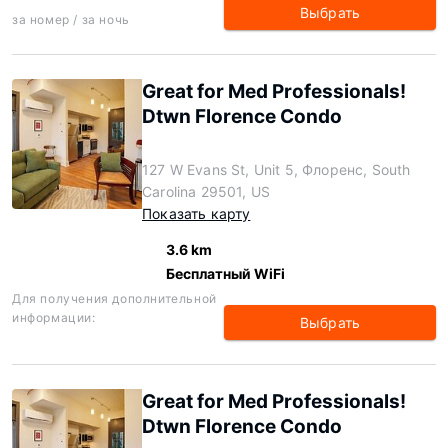
Выбрать
за номер / за ночь
Great for Med Professionals!
Dtwn Florence Condo
127 W Evans St, Unit 5, Флоренс, South
Carolina 29501, US
Показать карту
3.6 km
Бесплатный WiFi
Для получения дополнительной
информации:
Выбрать
Great for Med Professionals!
Dtwn Florence Condo