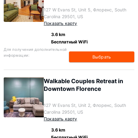
127 W Evans St, Unit 5, Флоренс, South
Carolina 29501, US
Показать карту
3.6 km
Бесплатный WiFi
Для получения дополнительной
информации:
Выбрать
Walkable Couples Retreat in
Downtown Florence
127 W Evans St, Unit 2, Флоренс, South
Carolina 29501, US
Показать карту
3.6 km
Бесплатный WiFi