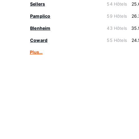
Sellers
54 Hôtels
25.
Pamplico
59 Hôtels
26.
Blenheim
43 Hôtels
35.
Coward
55 Hôtels
24.
Plus…