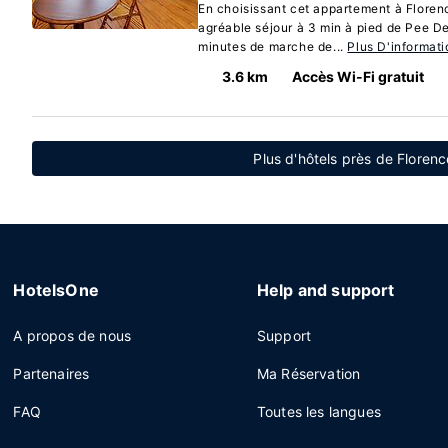
En choisissant cet appartement à Florenc
agréable séjour à 3 min à pied de Pee D
minutes de marche de...
Plus D'informati
3.6 km
Accès Wi-Fi gratuit
Plus d'hôtels près de Floren
HotelsOne
Help and support
A propos de nous
Support
Partenaires
Ma Réservation
FAQ
Toutes les langues