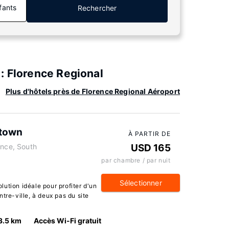
fants
Rechercher
: Florence Regional
Plus d'hôtels près de Florence Regional Aéroport
ntown
À PARTIR DE
ence, South
USD 165
par chambre / par nuit
Sélectionner
ution idéale pour profiter d'un
tre-ville, à deux pas du site
3.5 km
Accès Wi-Fi gratuit