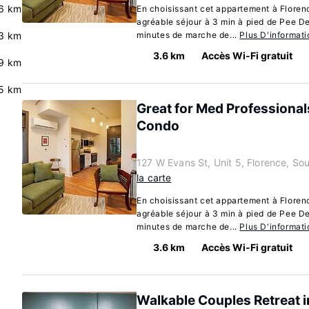
6 km
En choisissant cet appartement à Florenc
agréable séjour à 3 min à pied de Pee D
3 km
minutes de marche de...
Plus D'informati
3.6 km
Accès Wi-Fi gratuit
9 km
5 km
Great for Med Professional
Condo
127 W Evans St, Unit 5, Florence, So
la carte
En choisissant cet appartement à Florenc
agréable séjour à 3 min à pied de Pee D
minutes de marche de...
Plus D'informati
3.6 km
Accès Wi-Fi gratuit
Walkable Couples Retreat 