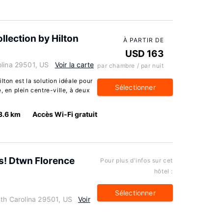
llection by Hilton
À PARTIR DE
USD 163
olina 29501, US
Voir la carte
par chambre / par nuit
lton est la solution idéale pour
Sélectionner
, en plein centre-ville, à deux
3.6 km
Accès Wi-Fi gratuit
s! Dtwn Florence
Pour plus d'infos sur cet
hôtel :
Sélectionner
uth Carolina 29501, US
Voir