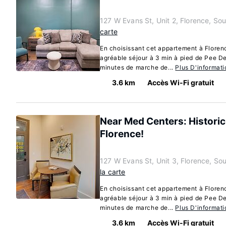
127 W Evans St, Unit 2, Florence, So
carte
En choisissant cet appartement à Florenc
agréable séjour à 3 min à pied de Pee D
minutes de marche de...
Plus D'informati
3.6 km
Accès Wi-Fi gratuit
Near Med Centers: Historic
Florence!
127 W Evans St, Unit 3, Florence, So
la carte
En choisissant cet appartement à Florenc
agréable séjour à 3 min à pied de Pee D
minutes de marche de...
Plus D'informati
3.6 km
Accès Wi-Fi gratuit