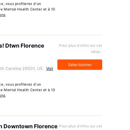
e, vous profiterez d'un
ee Mental Health Center et à 10
ons
s! Dtwn Florence
Pour plus d'infos sur cet
hôtel :
Sélectionner
uth Carolina 29501, US
Voir
e, vous profiterez d'un
ee Mental Health Center et à 10
ons
in Downtown Florence
Pour plus d'infos sur cet