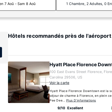
en 7 Aoû - Sam 8 Aoû
1 Chambre, 2 Adultes, 0 En
Hôtels recommandés près de l'aéroport 
Hyatt Place Florence Dow
100 East Evans Street Florence, Flor
Carolina 29506, US
Voir la carte
Hyatt Place Florence Downtown est la sol
séjour de charme à Florence, en plein cen
Pee Dee...
Plus D'informations
9/10
Excellent