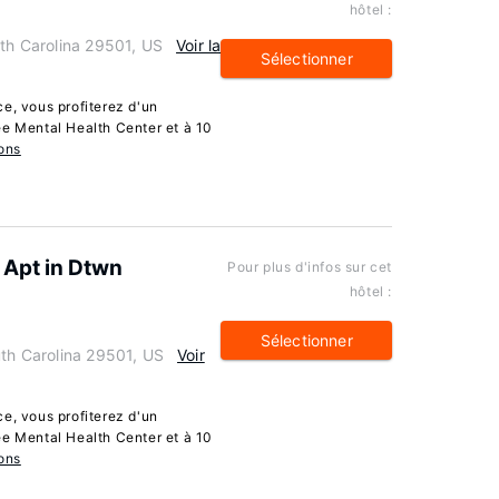
hôtel :
uth Carolina 29501, US
Voir la
Sélectionner
e, vous profiterez d'un
ee Mental Health Center et à 10
ons
 Apt in Dtwn
Pour plus d'infos sur cet
hôtel :
Sélectionner
uth Carolina 29501, US
Voir
e, vous profiterez d'un
ee Mental Health Center et à 10
ons