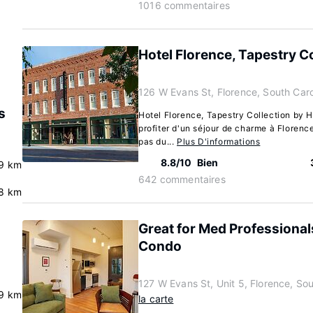
1016 commentaires
Hotel Florence, Tapestry Co
126 W Evans St, Florence, South Car
s
Hotel Florence, Tapestry Collection by Hi
profiter d'un séjour de charme à Florence
pas du...
Plus D'informations
8.8/10
Bien
9 km
642 commentaires
.8 km
Great for Med Professional
Condo
127 W Evans St, Unit 5, Florence, So
9 km
la carte