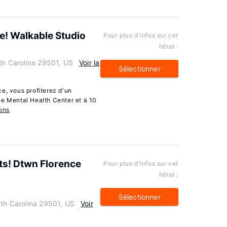
ce! Walkable Studio
Pour plus d'infos sur cet
hôtel :
uth Carolina 29501, US
Voir la
Sélectionner
e, vous profiterez d'un
ee Mental Health Center et à 10
ons
ts! Dtwn Florence
Pour plus d'infos sur cet
hôtel :
Sélectionner
uth Carolina 29501, US
Voir