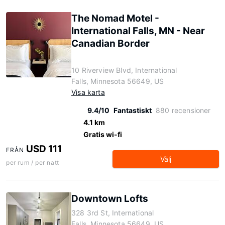
The Nomad Motel -
International Falls, MN - Near
Canadian Border
10 Riverview Blvd, International
Falls, Minnesota 56649, US
Visa karta
9.4/10
Fantastiskt
880 recensioner
4.1 km
Gratis wi-fi
USD 111
FRÅN
Välj
per rum / per natt
Downtown Lofts
328 3rd St, International
Falls, Minnesota 56649, US