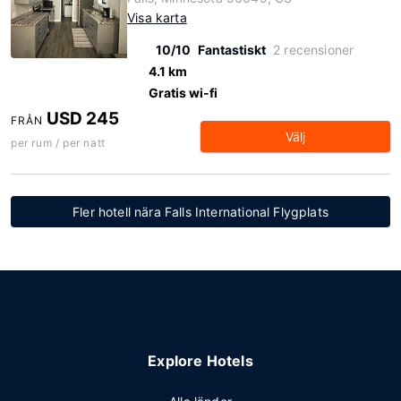
Visa karta
10/10
Fantastiskt
2 recensioner
4.1 km
Gratis wi-fi
USD 245
FRÅN
Välj
per rum / per natt
Fler hotell nära Falls International Flygplats
Explore Hotels