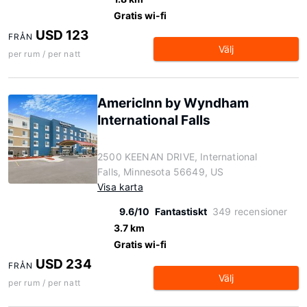
Gratis wi-fi
USD 123
FRÅN
Välj
per rum / per natt
AmericInn by Wyndham
International Falls
2500 KEENAN DRIVE, International
Falls, Minnesota 56649, US
Visa karta
9.6/10
Fantastiskt
349 recensioner
3.7 km
Gratis wi-fi
USD 234
FRÅN
Välj
per rum / per natt