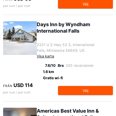
Välj
per rum / per natt
Days Inn by Wyndham
International Falls
2331 U S Hwy 53 S, International
Falls, Minnesota 56649, US
Visa karta
7.8/10
Bra
243 recensioner
1.6 km
Gratis wi-fi
USD 114
FRÅN
Välj
per rum / per natt
Americas Best Value Inn &