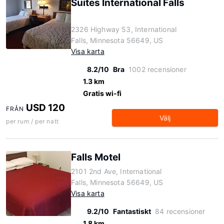
Suites International Falls
2326 Highway 53, International
Falls, Minnesota 56649, US
Visa karta
8.2/10
Bra
1002 recensioner
1.3 km
Gratis wi-fi
USD 120
FRÅN
Välj
per rum / per natt
Falls Motel
2101 2nd Ave, International
Falls, Minnesota 56649, US
Visa karta
9.2/10
Fantastiskt
84 recensioner
1.8 km