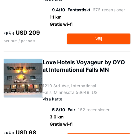
9.4/10
Fantastiskt
676 recensioner
1.1 km
Gratis wi-fi
USD 209
FRÅN
Välj
per rum / per natt
Love Hotels Voyageur by OYO
at International Falls MN
1210 3rd Ave, International
Falls, Minnesota 56649, US
Visa karta
5.8/10
Fair
162 recensioner
3.0 km
Gratis wi-fi
USD 68
FRÅN