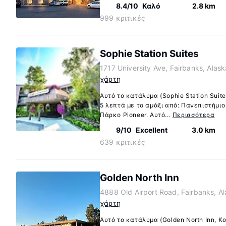
8.4/10
Καλό
2.8 km
999 κριτικές
Sophie Station Suites
1717 University Ave, Fairbanks, Alas
χάρτη
Αυτό το κατάλυμα (Sophie Station Suite
5 λεπτά με το αμάξι από: Πανεπιστήμιο
Πάρκο Pioneer. Αυτό...
Περισσότερα
9/10
Excellent
3.0 km
639 κριτικές
Golden North Inn
4888 Old Airport Road, Fairbanks, A
χάρτη
Αυτό το κατάλυμα (Golden North Inn, Κο