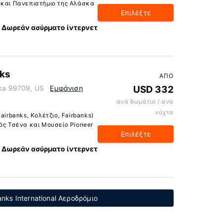
 και Πανεπιστήμιο της Αλάσκα
Επιλέξτε
Δωρεάν ασύρματο ίντερνετ
nks
ΑΠΌ
ska 99709, US
Εμφάνιση
USD 332
ανά δωμάτιο / ανά
νύχτα
airbanks, Κολέτζιο, Fairbanks)
ός Τσένα και Μουσείο Pioneer
Επιλέξτε
Δωρεάν ασύρματο ίντερνετ
nks International Αεροδρόμιο