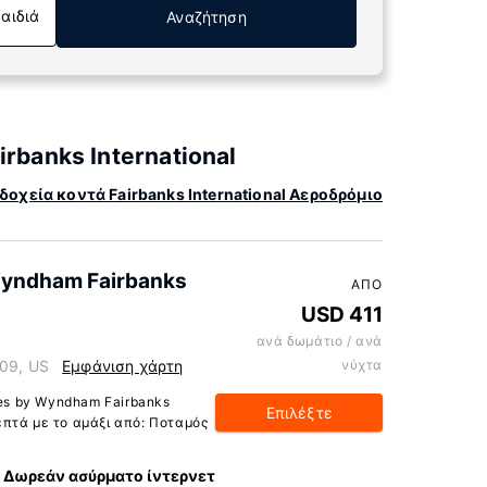
Παιδιά
Αναζήτηση
rbanks International
οχεία κοντά Fairbanks International Αεροδρόμιο
 Wyndham Fairbanks
ΑΠΌ
USD 411
ανά δωμάτιο / ανά
709, US
Εμφάνιση χάρτη
νύχτα
tes by Wyndham Fairbanks
Επιλέξτε
λεπτά με το αμάξι από: Ποταμός
Δωρεάν ασύρματο ίντερνετ