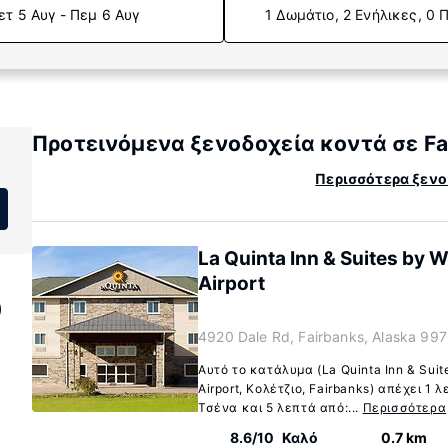
ετ 5 Αυγ - Πεμ 6 Αυγ
1 Δωμάτιο, 2 Ενήλικες, 0 
Προτεινόμενα ξενοδοχεία κοντά σε Fai
Περισσότερα ξενοδ
La Quinta Inn & Suites by
Airport
)
4920 Dale Rd, Fairbanks, Alaska 99
Αυτό το κατάλυμα (La Quinta Inn & Sui
Airport, Κολέτζιο, Fairbanks) απέχει 1 
Τσένα και 5 λεπτά από:...
Περισσότερα
8.6/10
Καλό
0.7 km