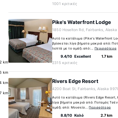
1001 κριτικές
Pike's Waterfront Lodge
1850 Hoselton Rd, Fairbanks, Alask
Αυτό το κατάλυμα (Pike's Waterfront Lo
βρίσκεται λίγα βήματα μακριά από: Πο
λεπτά με το αμάξι από:...
Περισσότερα
9.4/10
Excellent
1.7 km
2 km
2315 κριτικές
6 km
Rivers Edge Resort
.4 km
4200 Boat St, Fairbanks, Alaska 997
.7 km
Αυτό το κατάλυμα (Rivers Edge Resort, 
λίγα βήματα μακριά από: Ποταμός Τσέν
αμάξι από: Μουσείο...
Περισσότερα
8.8/10
Καλό
2.7 km