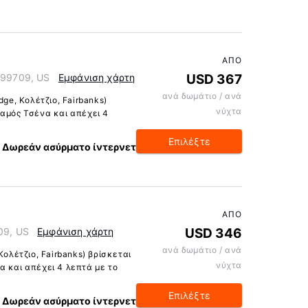
ΑΠΌ
a 99709, US
Εμφάνιση χάρτη
USD 367
ανά δωμάτιο / ανά
dge, Κολέτζιο, Fairbanks)
νύχτα
ταμός Τσένα και απέχει 4
Επιλέξτε
Δωρεάν ασύρματο ίντερνετ
ΑΠΌ
09, US
Εμφάνιση χάρτη
USD 346
ανά δωμάτιο / ανά
Κολέτζιο, Fairbanks) βρίσκεται
νύχτα
α και απέχει 4 λεπτά με το
Επιλέξτε
Δωρεάν ασύρματο ίντερνετ