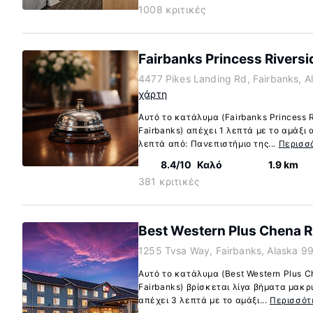
1008 κριτικές
Fairbanks Princess Rivers
4477 Pikes Landing Rd, Fairbanks, 
χάρτη
Αυτό το κατάλυμα (Fairbanks Princess R
Fairbanks) απέχει 1 λεπτά με το αμάξι
λεπτά από: Πανεπιστήμιο της...
Περισσ
8.4/10
Καλό
1.9 km
381 κριτικές
Best Western Plus Chena R
1255 Tvsa Way, Fairbanks, Alaska 9
Αυτό το κατάλυμα (Best Western Plus C
Fairbanks) βρίσκεται λίγα βήματα μακρ
απέχει 3 λεπτά με το αμάξι...
Περισσότ