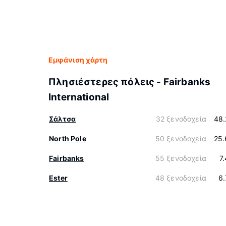
Εμφάνιση χάρτη
Πλησιέστερες πόλεις - Fairbanks
International
Σάλτσα
32 ξενοδοχεία
48.
North Pole
50 ξενοδοχεία
25.
Fairbanks
55 ξενοδοχεία
7
Ester
48 ξενοδοχεία
6