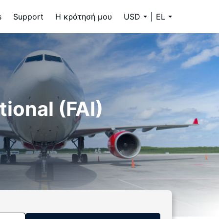
s
Support
Η κράτησή μου
USD
EL
ional (FAI)