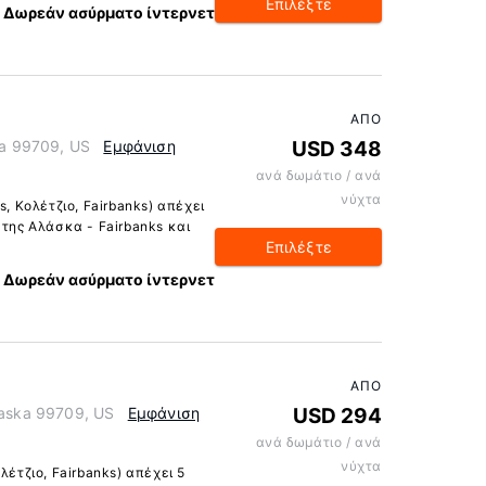
Επιλέξτε
Δωρεάν ασύρματο ίντερνετ
ΑΠΌ
ka 99709, US
Εμφάνιση
USD 348
ανά δωμάτιο / ανά
νύχτα
s, Κολέτζιο, Fairbanks) απέχει
 της Αλάσκα - Fairbanks και
Επιλέξτε
Δωρεάν ασύρματο ίντερνετ
ΑΠΌ
laska 99709, US
Εμφάνιση
USD 294
ανά δωμάτιο / ανά
νύχτα
λέτζιο, Fairbanks) απέχει 5