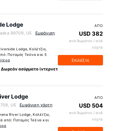
ide Lodge
ΑΠΌ
Alaska 99709, US
Εμφάνιση
USD 382
ανά δωμάτιο / ανά
νύχτα
iverside Lodge, Κολέτζιο,
 από: Ποταμός Τσένα και 5
Επιλέξτε
ότερα
Δωρεάν ασύρματο ίντερνετ
iver Lodge
ΑΠΌ
9709, US
Εμφάνιση χάρτη
USD 504
ανά δωμάτιο / ανά
hena River Lodge, Κολέτζιο,
νύχτα
ιά από: Ποταμός Τσένα και
ερα