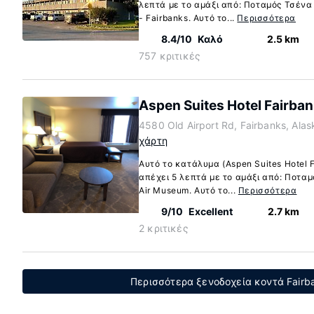
λεπτά με το αμάξι από: Ποταμός Τσένα
- Fairbanks. Αυτό το...
Περισσότερα
8.4/10
Καλό
2.5 km
757 κριτικές
Aspen Suites Hotel Fairba
4580 Old Airport Rd, Fairbanks, Ala
χάρτη
Αυτό το κατάλυμα (Aspen Suites Hotel F
απέχει 5 λεπτά με το αμάξι από: Ποταμ
Air Museum. Αυτό το...
Περισσότερα
9/10
Excellent
2.7 km
2 κριτικές
Περισσότερα ξενοδοχεία κοντά Fairba