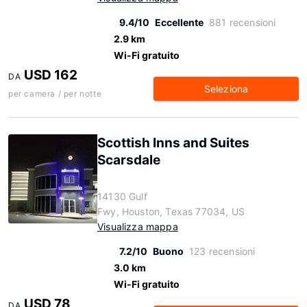
9.4/10
Eccellente
881 recensioni
2.9 km
Wi-Fi gratuito
USD 162
DA
Seleziona
per camera / per notte
Scottish Inns and Suites
Scarsdale
14130 Gulf
Fwy, Houston, Texas 77034, US
Visualizza mappa
7.2/10
Buono
123 recensioni
3.0 km
Wi-Fi gratuito
USD 78
DA