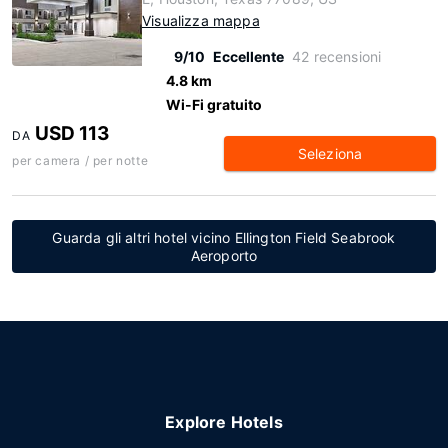
Visualizza mappa
9/10
Eccellente
42 recensioni
4.8 km
Wi-Fi gratuito
USD 113
DA
Seleziona
per camera / per notte
Guarda gli altri hotel vicino Ellington Field Seabrook
Aeroporto
Explore Hotels