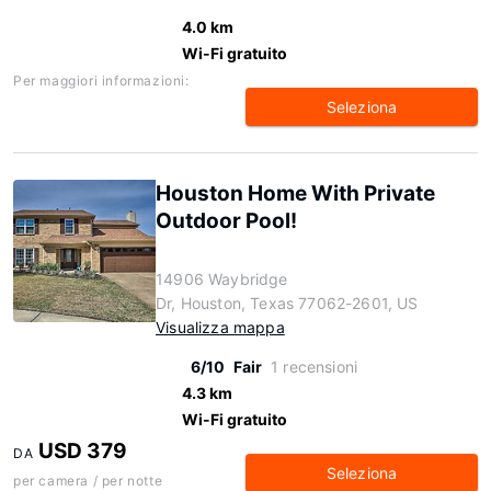
4.0 km
Wi-Fi gratuito
Per maggiori informazioni:
Seleziona
Houston Home With Private
Outdoor Pool!
14906 Waybridge
Dr, Houston, Texas 77062-2601, US
Visualizza mappa
6/10
Fair
1 recensioni
4.3 km
Wi-Fi gratuito
USD 379
DA
Seleziona
per camera / per notte