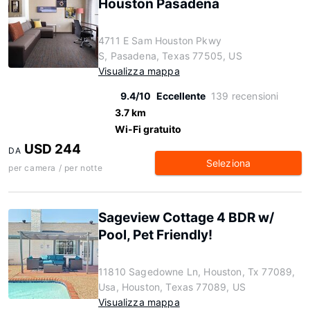
Houston Pasadena
4711 E Sam Houston Pkwy
S, Pasadena, Texas 77505, US
Visualizza mappa
9.4/10
Eccellente
139 recensioni
3.7 km
Wi-Fi gratuito
USD 244
DA
Seleziona
per camera / per notte
Sageview Cottage 4 BDR w/
Pool, Pet Friendly!
11810 Sagedowne Ln, Houston, Tx 77089,
Usa, Houston, Texas 77089, US
Visualizza mappa