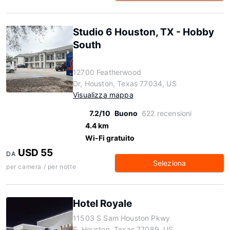
Studio 6 Houston, TX - Hobby
South
12700 Featherwood
Dr, Houston, Texas 77034, US
Visualizza mappa
7.2/10
Buono
622 recensioni
4.4 km
Wi-Fi gratuito
USD 55
DA
Seleziona
per camera / per notte
Hotel Royale
11503 S Sam Houston Pkwy
E, Houston, Texas 77089, US