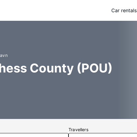
Car rentals
havn
chess County (POU)
Travellers