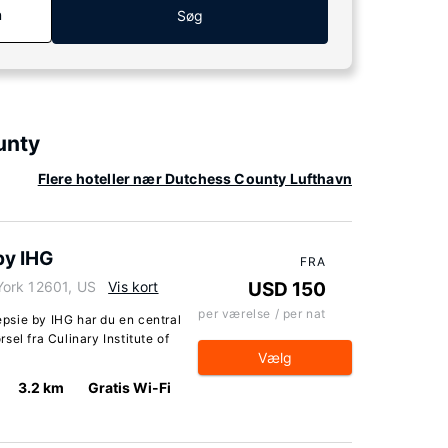
n
Søg
unty
Flere hoteller nær Dutchess County Lufthavn
by IHG
FRA
York 12601, US
Vis kort
USD 150
per værelse / per nat
psie by IHG har du en central
el fra Culinary Institute of
Vælg
3.2 km
Gratis Wi-Fi