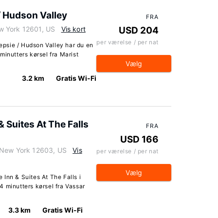
/ Hudson Valley
FRA
w York 12601, US
Vis kort
USD 204
per værelse / per nat
psie / Hudson Valley har du en
minutters kørsel fra Marist
Vælg
3.2 km
Gratis Wi-Fi
 Suites At The Falls
FRA
USD 166
 New York 12603, US
Vis
per værelse / per nat
Vælg
Inn & Suites At The Falls i
 minutters kørsel fra Vassar
3.3 km
Gratis Wi-Fi