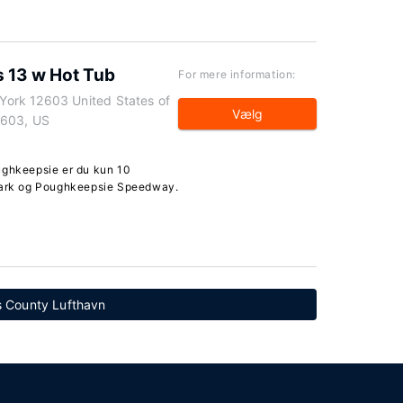
s 13 w Hot Tub
For mere information:
ork 12603 United States of
Vælg
2603, US
ughkeepsie er du kun 10
 Park og Poughkeepsie Speedway.
s County Lufthavn