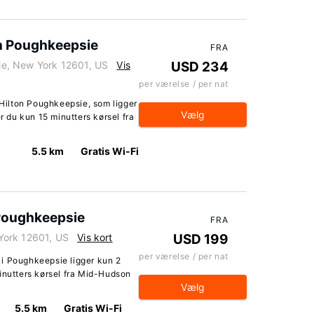
n Poughkeepsie
FRA
e, New York 12601, US
Vis
USD 234
per værelse / per nat
ilton Poughkeepsie, som ligger
Vælg
er du kun 15 minutters kørsel fra
5.5 km
Gratis Wi-Fi
 Poughkeepsie
FRA
York 12601, US
Vis kort
USD 199
per værelse / per nat
i Poughkeepsie ligger kun 2
inutters kørsel fra Mid-Hudson
Vælg
5.5 km
Gratis Wi-Fi