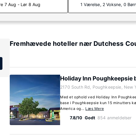
re 7 Aug - Lør 8 Aug
1 Værelse, 2 Voksne, 0 Bør
Fremhævede hoteller nær Dutchess Co
Holiday Inn Poughkeepsie 
2170 South Rd, Poughkeepsie, New 
Med et ophold ved Holiday Inn Poughkee
base i Poughkeepsie kun 15 minutters kørs
America og...
Læs Mere
7.8/10
Godt
854 anmeldelser