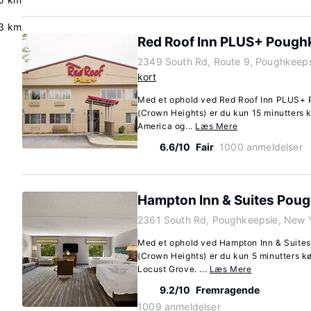
3 km
Red Roof Inn PLUS+ Pough
2349 South Rd, Route 9, Poughkeeps
kort
Med et ophold ved Red Roof Inn PLUS+ 
(Crown Heights) er du kun 15 minutters kø
America og...
Læs Mere
6.6/10
Fair
1000 anmeldelser
Hampton Inn & Suites Pou
2361 South Rd, Poughkeepsie, New 
Med et ophold ved Hampton Inn & Suite
(Crown Heights) er du kun 5 minutters kø
Locust Grove. ...
Læs Mere
9.2/10
Fremragende
1009 anmeldelser