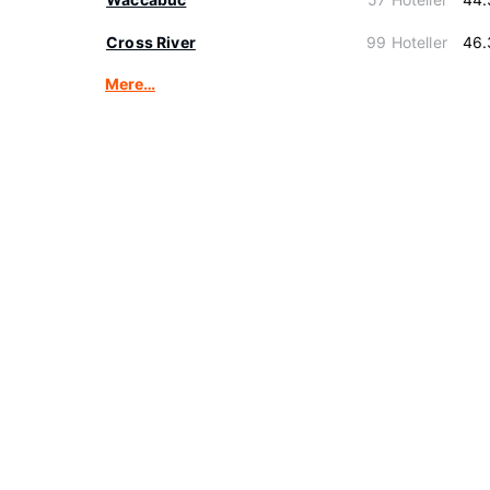
Cross River
99 Hoteller
46.
Mere…