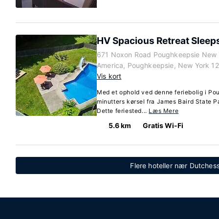
HV Spacious Retreat Sleep
671 Noxon Road Poughkeepsie New Y
America, Poughkeepsie, New York 1
Vis kort
Med et ophold ved denne feriebolig i Po
minutters kørsel fra James Baird State
Dette feriested...
Læs Mere
5.6 km
Gratis Wi-Fi
Flere hoteller nær Dutches