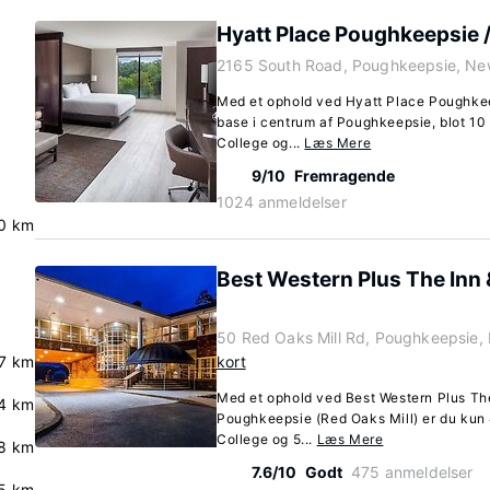
Hyatt Place Poughkeepsie 
2165 South Road, Poughkeepsie, Ne
Med et ophold ved Hyatt Place Poughkee
base i centrum af Poughkeepsie, blot 10 
College og...
Læs Mere
9/10
Fremragende
1024 anmeldelser
.0 km
Best Western Plus The Inn &
50 Red Oaks Mill Rd, Poughkeepsie,
.7 km
kort
Med et ophold ved Best Western Plus The 
.4 km
Poughkeepsie (Red Oaks Mill) er du kun 4
College og 5...
Læs Mere
8 km
7.6/10
Godt
475 anmeldelser
5 km