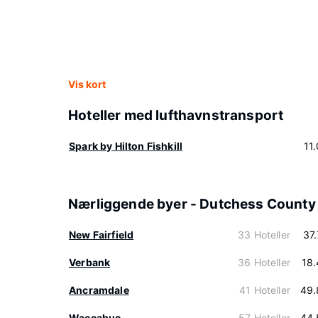
Vis kort
Hoteller med lufthavnstransport
Spark by Hilton Fishkill
11
Nærliggende byer - Dutchess County
New Fairfield
33 Hoteller
37
Verbank
36 Hoteller
18
Ancramdale
41 Hoteller
49.
Waccabuc
57 Hoteller
44.