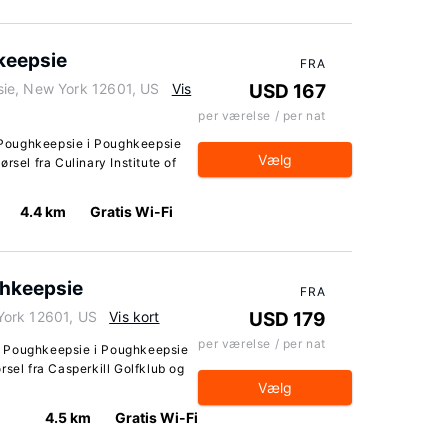
keepsie
FRA
ie, New York 12601, US
Vis
USD 167
per værelse / per nat
Poughkeepsie i Poughkeepsie
Vælg
rsel fra Culinary Institute of
4.4 km
Gratis Wi-Fi
ghkeepsie
FRA
York 12601, US
Vis kort
USD 179
per værelse / per nat
s Poughkeepsie i Poughkeepsie
rsel fra Casperkill Golfklub og
Vælg
4.5 km
Gratis Wi-Fi