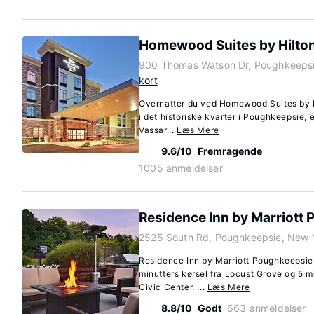
Homewood Suites by Hilto
900 Thomas Watson Dr, Poughkeepsi
kort
Overnatter du ved Homewood Suites by H
i det historiske kvarter i Poughkeepsie, 
Vassar...
Læs Mere
9.6/10
Fremragende
1005 anmeldelser
Residence Inn by Marriott
2525 South Rd, Poughkeepsie, New 
Residence Inn by Marriott Poughkeepsie 
minutters kørsel fra Locust Grove og 5 m
Civic Center. ...
Læs Mere
8.8/10
Godt
663 anmeldelser