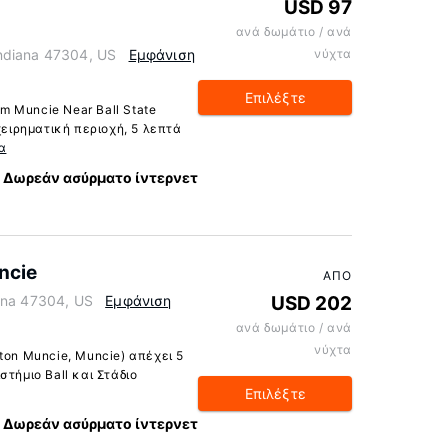
USD 97
ανά δωμάτιο / ανά
ndiana 47304, US
Εμφάνιση
νύχτα
Επιλέξτε
 Muncie Near Ball State
χειρηματική περιοχή, 5 λεπτά
α
Δωρεάν ασύρματο ίντερνετ
ncie
ΑΠΌ
ana 47304, US
Εμφάνιση
USD 202
ανά δωμάτιο / ανά
νύχτα
ton Muncie, Muncie) απέχει 5
τήμιο Ball και Στάδιο
Επιλέξτε
Δωρεάν ασύρματο ίντερνετ