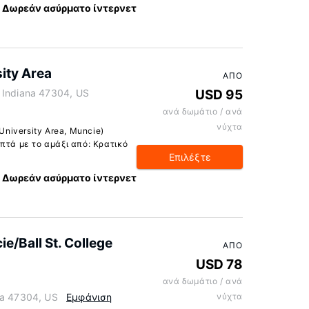
Δωρεάν ασύρματο ίντερνετ
sity Area
ΑΠΌ
 Indiana 47304, US
USD 95
ανά δωμάτιο / ανά
νύχτα
University Area, Muncie)
πτά με το αμάξι από: Κρατικό
Επιλέξτε
Δωρεάν ασύρματο ίντερνετ
/Ball St. College
ΑΠΌ
USD 78
ανά δωμάτιο / ανά
na 47304, US
Εμφάνιση
νύχτα