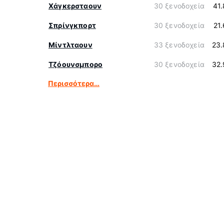
Χάγκερσταουν
30 ξενοδοχεία
41
Σπρίνγκπορτ
30 ξενοδοχεία
21
Μίντλταουν
33 ξενοδοχεία
23.
Τζόουνσμπορο
30 ξενοδοχεία
32.
Περισσότερα…