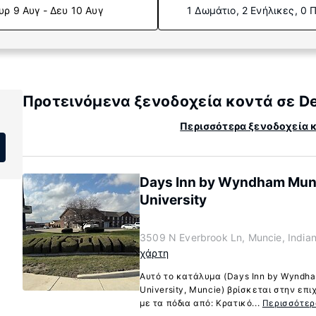
υρ 9 Αυγ - Δευ 10 Αυγ
1 Δωμάτιο, 2 Ενήλικες, 0 
Προτεινόμενα ξενοδοχεία κοντά σε De
Περισσότερα ξενοδοχεία κ
Days Inn by Wyndham Munci
University
3509 N Everbrook Ln, Muncie, India
χάρτη
Αυτό το κατάλυμα (Days Inn by Wyndha
University, Muncie) βρίσκεται στην επι
με τα πόδια από: Κρατικό...
Περισσότερ