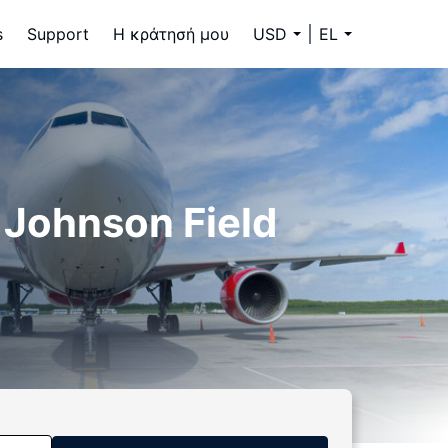
s
Support
Η κράτησή μου
USD
EL
Johnson Field