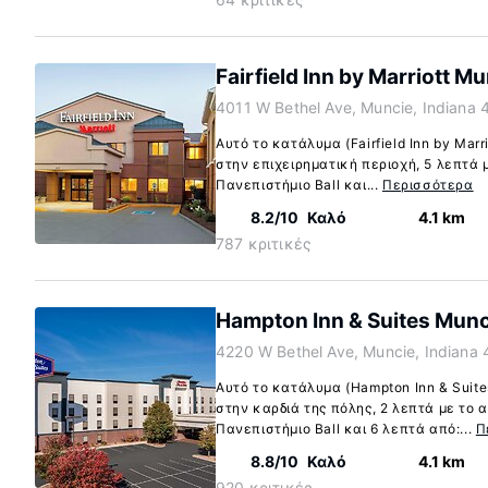
Fairfield Inn by Marriott M
4011 W Bethel Ave, Muncie, Indiana
Αυτό το κατάλυμα (Fairfield Inn by Marr
στην επιχειρηματική περιοχή, 5 λεπτά 
Πανεπιστήμιο Ball και...
Περισσότερα
8.2/10
Καλό
4.1 km
787 κριτικές
Hampton Inn & Suites Munc
4220 W Bethel Ave, Muncie, Indiana
Αυτό το κατάλυμα (Hampton Inn & Suite
στην καρδιά της πόλης, 2 λεπτά με το 
Πανεπιστήμιο Ball και 6 λεπτά από:...
Π
8.8/10
Καλό
4.1 km
920 κριτικές