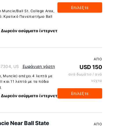
Επιλέξτε
Muncie/Ball St. College Area,
ό: Κρατικό Πανεπιστήμιο Ball
Δωρεάν ασύρματο ίντερνετ
ΑΠΌ
 47304, US
Εμφάνιση χάρτη
USD 150
ανά δωμάτιο / ανά
, Muncie) απέχει 4 λεπτά με
νύχτα
l και 11 λεπτά με τα πόδια
α
Επιλέξτε
Δωρεάν ασύρματο ίντερνετ
e Near Ball State
ΑΠΌ