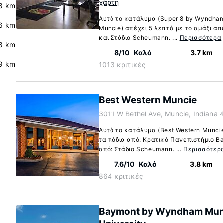
χάρτη
.8 km
Αυτό το κατάλυμα (Super 8 by Wyndham 
.6 km
Muncie) απέχει 5 λεπτά με το αμάξι απ
και Στάδιο Scheumann. ...
Περισσότερα
8 km
8/10
Καλό
3.7 km
9 km
1013 κριτικές
Best Western Muncie
3011 W Bethel Ave, Muncie, Indiana
Αυτό το κατάλυμα (Best Western Muncie
τα πόδια από: Κρατικό Πανεπιστήμιο Bal
από: Στάδιο Scheumann. ...
Περισσότερ
7.6/10
Καλό
3.8 km
864 κριτικές
Baymont by Wyndham Munci