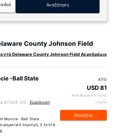
Παιδιά
Αναζήτηση
laware County Johnson Field
οντά Delaware County Johnson Field Αεροδρόμιο
e -Ball State
ΑΠΌ
USD 81
ανά δωμάτιο / ανά
na 47304, US
Εμφάνιση
νύχτα
Επιλέξτε
m Muncie -Ball State
χειρηματική περιοχή, 3 λεπτά
α