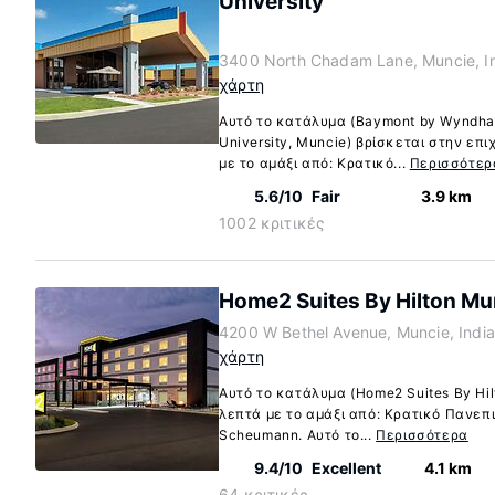
University
3400 North Chadam Lane, Muncie, I
χάρτη
Αυτό το κατάλυμα (Baymont by Wyndham
University, Muncie) βρίσκεται στην επι
με το αμάξι από: Κρατικό...
Περισσότερ
5.6/10
Fair
3.9 km
1002 κριτικές
Home2 Suites By Hilton Mu
4200 W Bethel Avenue, Muncie, Indi
χάρτη
Αυτό το κατάλυμα (Home2 Suites By Hil
λεπτά με το αμάξι από: Κρατικό Πανεπισ
Scheumann. Αυτό το...
Περισσότερα
9.4/10
Excellent
4.1 km
64 κριτικές