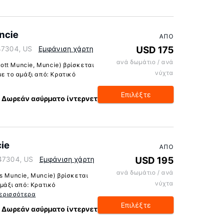
uncie
ΑΠΌ
 47304, US
Εμφάνιση χάρτη
USD 175
ανά δωμάτιο / ανά
iott Muncie, Muncie) βρίσκεται
νύχτα
με το αμάξι από: Κρατικό
Επιλέξτε
Δωρεάν ασύρματο ίντερνετ
ie
ΑΠΌ
 47304, US
Εμφάνιση χάρτη
USD 195
ανά δωμάτιο / ανά
s Muncie, Muncie) βρίσκεται
νύχτα
αμάξι από: Κρατικό
ερισσότερα
Επιλέξτε
Δωρεάν ασύρματο ίντερνετ