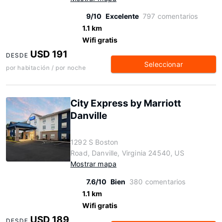
9/10
Excelente
797 comentarios
1.1 km
Wifi gratis
USD 191
DESDE
Seleccionar
por habitación / por noche
City Express by Marriott
Danville
1292 S Boston
Road, Danville, Virginia 24540, US
Mostrar mapa
7.6/10
Bien
380 comentarios
1.1 km
Wifi gratis
USD 189
DESDE