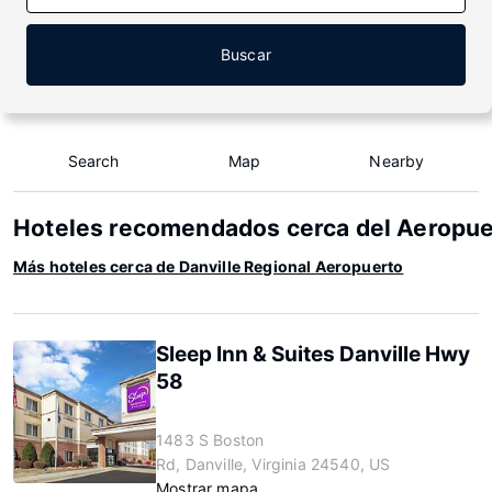
Buscar
Search
Map
Nearby
Hoteles recomendados cerca del Aeropuer
Más hoteles cerca de Danville Regional Aeropuerto
Sleep Inn & Suites Danville Hwy
58
1483 S Boston
Rd, Danville, Virginia 24540, US
Mostrar mapa