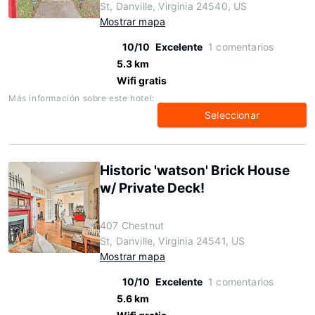
St, Danville, Virginia 24540, US
Mostrar mapa
10/10
Excelente
1 comentarios
5.3 km
Wifi gratis
Más información sobre este hotel:
Seleccionar
Historic 'watson' Brick House
w/ Private Deck!
407 Chestnut
St, Danville, Virginia 24541, US
Mostrar mapa
10/10
Excelente
1 comentarios
5.6 km