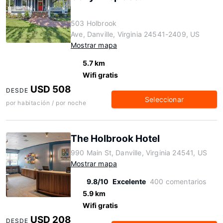
503 Holbrook
Ave, Danville, Virginia 24541-2409, US
Mostrar mapa
5.7 km
Wifi gratis
USD 508
DESDE
Seleccionar
por habitación / por noche
The Holbrook Hotel
990 Main St, Danville, Virginia 24541, US
Mostrar mapa
9.8/10
Excelente
400 comentarios
5.9 km
Wifi gratis
USD 208
DESDE