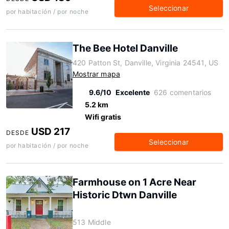
Seleccionar
por habitación / por noche
The Bee Hotel Danville
420 Patton St, Danville, Virginia 24541, US
Mostrar mapa
9.6/10
Excelente
626 comentarios
5.2 km
Wifi gratis
USD 217
DESDE
Seleccionar
por habitación / por noche
Farmhouse on 1 Acre Near
Historic Dtwn Danville
513 Middle