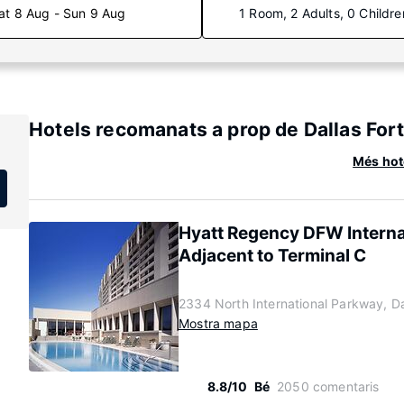
at 8 Aug - Sun 9 Aug
1 Room, 2 Adults, 0 Childre
Hotels recomanats a prop de Dallas Fort
Més hote
Hyatt Regency DFW Internat
Adjacent to Terminal C
2334 North International Parkway, D
Mostra mapa
8.8/10
Bé
2050 comentaris