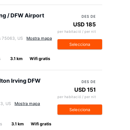
ing / DFW Airport
DES DE
USD 185
per habitació / per nit
as 75063, US
Mostra mapa
Selecciona
s
3.1 km
Wifi gratis
lton Irving DFW
DES DE
USD 151
per habitació / per nit
63, US
Mostra mapa
Selecciona
is
3.1 km
Wifi gratis