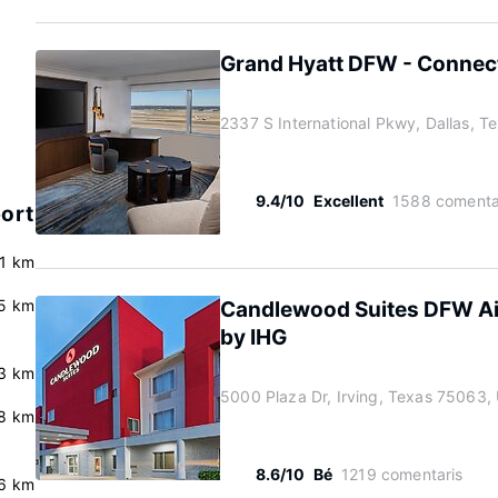
Grand Hyatt DFW - Connect
2337 S International Pkwy, Dallas, T
9.4/10
Excellent
1588 comenta
port
.1 km
5 km
Candlewood Suites DFW Air
by IHG
3 km
5000 Plaza Dr, Irving, Texas 75063,
8 km
8.6/10
Bé
1219 comentaris
6 km