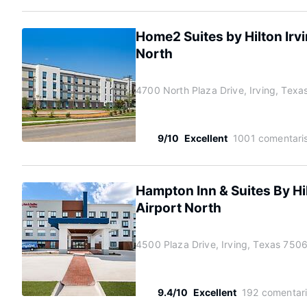
Home2 Suites by Hilton Irv
North
4700 North Plaza Drive, Irving, Tex
9/10
Excellent
1001 comentari
Hampton Inn & Suites By Hi
Airport North
4500 Plaza Drive, Irving, Texas 750
9.4/10
Excellent
192 comentar