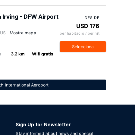
 Irving - DFW Airport
DES DE
USD 176
 US
Mostra mapa
per habitació / per nit
Selecciona
s
3.2 km
Wifi gratis
th International Aeroport
Sign Up for Newsletter
Stay informed about news and special