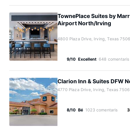
TownePlace Suites by Marr
Airport North/Irving
4800 Plaza Drive, Irving, Texas 750
9/10
Excellent
648 comentaris
Clarion Inn & Suites DFW N
4770 Plaza Drive, Irving, Texas 750
8/10
Bé
1023 comentaris
3