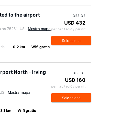
ed to the airport
DES DE
USD 432
exas 75261, US
Mostra mapa
per habitació / per nit
Selecciona
ris
0.2 km
Wifi gratis
port North - Irving
DES DE
USD 160
per habitació / per nit
 US
Mostra mapa
Selecciona
3.1 km
Wifi gratis