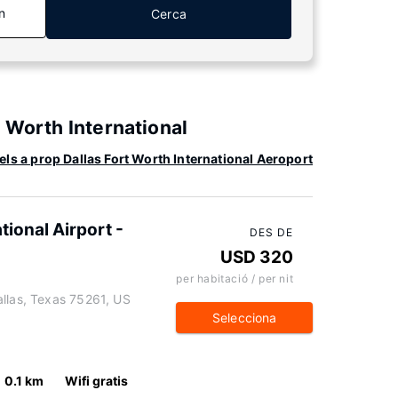
n
Cerca
 Worth International
ls a prop Dallas Fort Worth International Aeroport
ional Airport -
DES DE
USD 320
per habitació / per nit
allas, Texas 75261, US
Selecciona
0.1 km
Wifi gratis