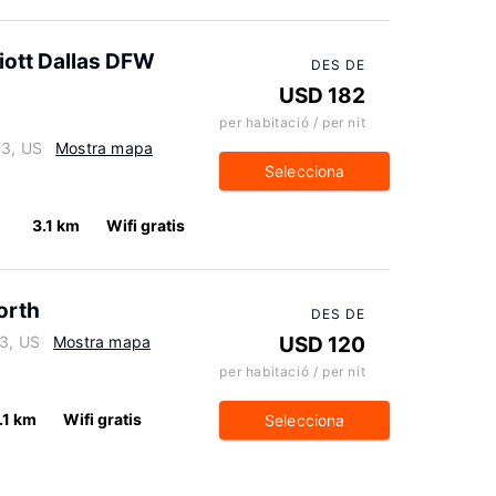
iott Dallas DFW
DES DE
USD 182
per habitació / per nit
63, US
Mostra mapa
Selecciona
3.1 km
Wifi gratis
orth
DES DE
63, US
Mostra mapa
USD 120
per habitació / per nit
.1 km
Wifi gratis
Selecciona