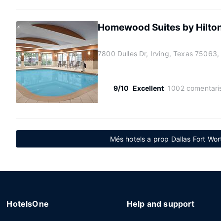
Homewood Suites by Hilton
7800 Dulles Dr, Irving, Texas 75063,
9/10
Excellent
1002 comentari
Més hotels a prop Dallas Fort Wor
HotelsOne
Help and support