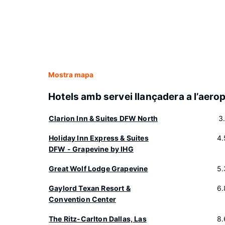
Mostra mapa
Hotels amb servei llançadera a l’aero
Clarion Inn & Suites DFW North
3
Holiday Inn Express & Suites
4.
DFW - Grapevine by IHG
Great Wolf Lodge Grapevine
5.
Gaylord Texan Resort &
6.
Convention Center
The Ritz-Carlton Dallas, Las
8.