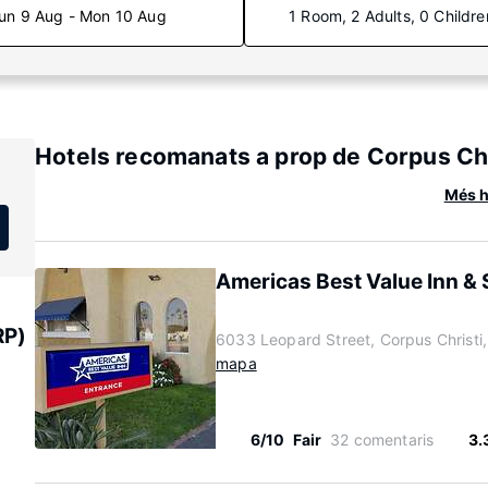
un 9 Aug - Mon 10 Aug
1 Room, 2 Adults, 0 Childre
Hotels recomanats a prop de Corpus Chr
Més h
Americas Best Value Inn & 
RP)
6033 Leopard Street, Corpus Christi
mapa
6/10
Fair
32 comentaris
3.