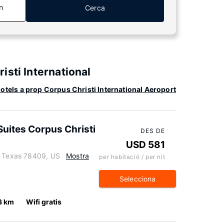
n
Cerca
isti International
otels a prop Corpus Christi International Aeroport
Suites Corpus Christi
DES DE
USD 581
, Texas 78409, US
Mostra
per habitació / per nit
Selecciona
3 km
Wifi gratis