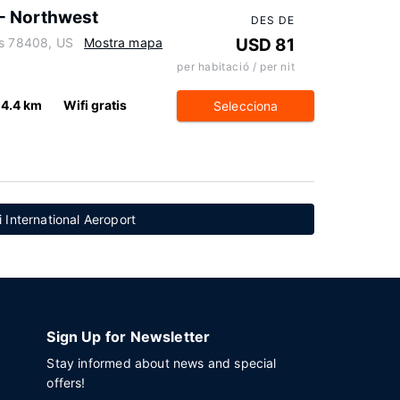
 - Northwest
DES DE
as 78408, US
Mostra mapa
USD 81
per habitació / per nit
4.4 km
Wifi gratis
Selecciona
 International Aeroport
Sign Up for Newsletter
Stay informed about news and special
offers!