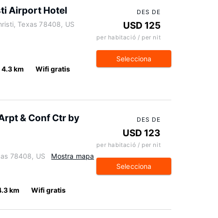
i Airport Hotel
DES DE
hristi, Texas 78408, US
USD 125
per habitació / per nit
Selecciona
4.3 km
Wifi gratis
Arpt & Conf Ctr by
DES DE
USD 123
per habitació / per nit
exas 78408, US
Mostra mapa
Selecciona
4.3 km
Wifi gratis