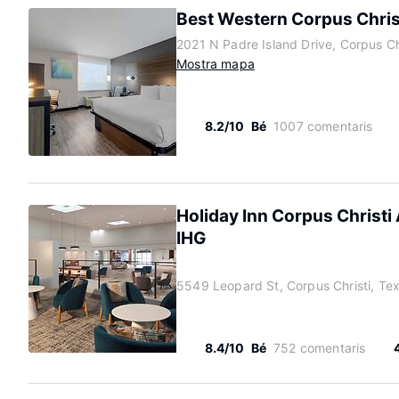
Best Western Corpus Christ
2021 N Padre Island Drive, Corpus C
Mostra mapa
8.2/10
Bé
1007 comentaris
Holiday Inn Corpus Christi 
IHG
5549 Leopard St, Corpus Christi, T
8.4/10
Bé
752 comentaris