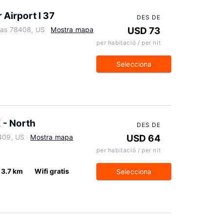
Airport I 37
DES DE
xas 78408, US
Mostra mapa
USD 73
per habitació / per nit
Selecciona
 - North
DES DE
8409, US
Mostra mapa
USD 64
per habitació / per nit
3.7 km
Wifi gratis
Selecciona