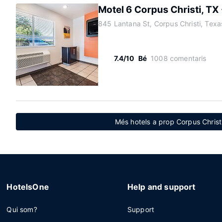
Motel 6 Corpus Christi, TX
845 Lantana St, Corpus Christi, Tex
7.4/10
Bé
1008 comentaris
Més hotels a prop Corpus Christi
HotelsOne
Help and support
Qui som?
Support