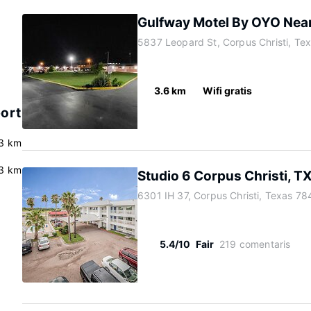
Gulfway Motel By OYO Near 
5837 Leopard St, Corpus Christi, Te
3.6 km
Wifi gratis
port
.3 km
.3 km
Studio 6 Corpus Christi, TX
6301 IH 37, Corpus Christi, Texas 7
5.4/10
Fair
219 comentaris