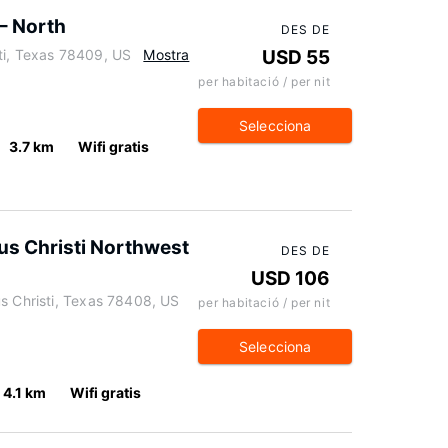
 – North
DES DE
ti, Texas 78409, US
Mostra
USD 55
per habitació / per nit
Selecciona
3.7 km
Wifi gratis
us Christi Northwest
DES DE
USD 106
s Christi, Texas 78408, US
per habitació / per nit
Selecciona
4.1 km
Wifi gratis