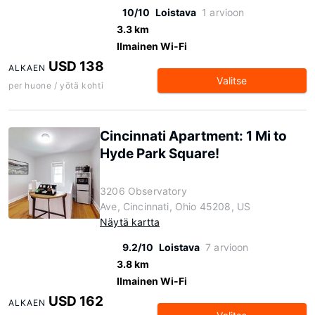
10/10
Loistava
1 arvioon
3.3 km
Ilmainen Wi-Fi
USD 138
ALKAEN
Valitse
per huone / yötä kohti
Cincinnati Apartment: 1 Mi to
Hyde Park Square!
3206 Observatory
Ave, Cincinnati, Ohio 45208, US
Näytä kartta
9.2/10
Loistava
7 arvioon
3.8 km
Ilmainen Wi-Fi
USD 162
ALKAEN