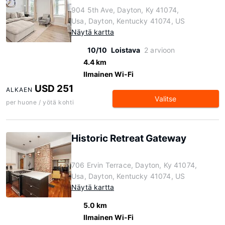
904 5th Ave, Dayton, Ky 41074,
Usa, Dayton, Kentucky 41074, US
Näytä kartta
10/10
Loistava
2 arvioon
4.4 km
Ilmainen Wi-Fi
USD 251
ALKAEN
Valitse
per huone / yötä kohti
Historic Retreat Gateway
706 Ervin Terrace, Dayton, Ky 41074,
Usa, Dayton, Kentucky 41074, US
Näytä kartta
5.0 km
Ilmainen Wi-Fi