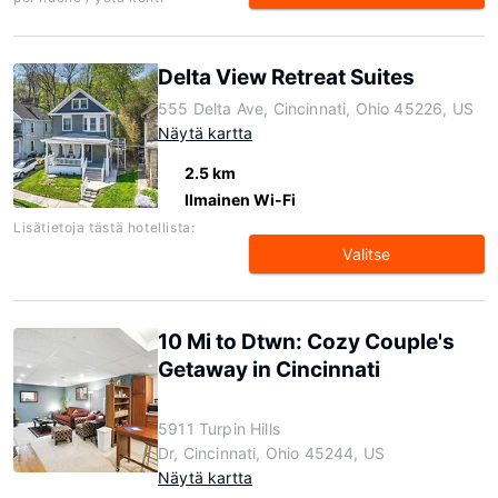
Delta View Retreat Suites
555 Delta Ave, Cincinnati, Ohio 45226, US
Näytä kartta
2.5 km
Ilmainen Wi-Fi
Lisätietoja tästä hotellista:
Valitse
10 Mi to Dtwn: Cozy Couple's
Getaway in Cincinnati
5911 Turpin Hills
Dr, Cincinnati, Ohio 45244, US
Näytä kartta