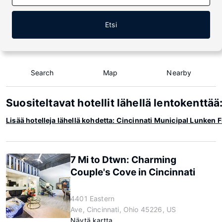
Etsi
Search
Map
Nearby
Suositeltavat hotellit lähellä lentokenttä
Lisää hotelleja lähellä kohdetta: Cincinnati Municipal Lunken 
7 Mi to Dtwn: Charming
Couple's Cove in Cincinnati
4401 Eastern
Ave, Cincinnati, Ohio 45226, US
Näytä kartta