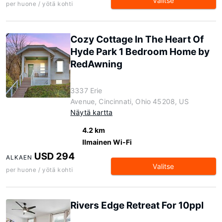
Valitse
per huone / yötä kohti
Cozy Cottage In The Heart Of
Hyde Park 1 Bedroom Home by
RedAwning
3337 Erie
Avenue, Cincinnati, Ohio 45208, US
Näytä kartta
4.2 km
Ilmainen Wi-Fi
USD 294
ALKAEN
Valitse
per huone / yötä kohti
Rivers Edge Retreat For 10ppl