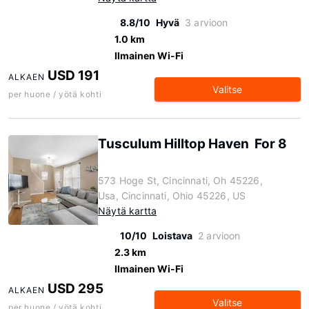
8.8/10
Hyvä
3 arvioon
1.0 km
Ilmainen Wi-Fi
USD 191
ALKAEN
Valitse
per huone / yötä kohti
Tusculum Hilltop Haven For 8
573 Hoge St, Cincinnati, Oh 45226,
Usa, Cincinnati, Ohio 45226, US
Näytä kartta
10/10
Loistava
2 arvioon
2.3 km
Ilmainen Wi-Fi
USD 295
ALKAEN
Valitse
per huone / yötä kohti