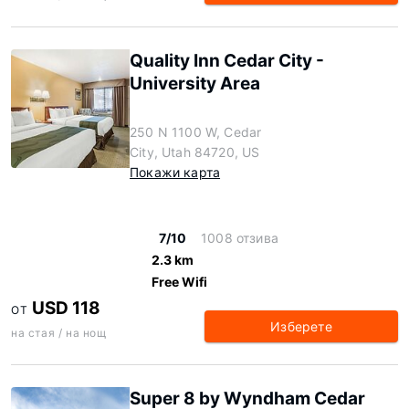
Quality Inn Cedar City -
University Area
250 N 1100 W, Cedar
City, Utah 84720, US
Покажи карта
7/10
1008 отзива
2.3 km
Free Wifi
USD 118
ОТ
Изберете
на стая / на нощ
Super 8 by Wyndham Cedar