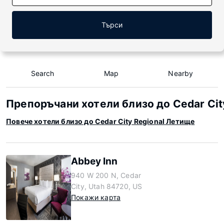
Търси
Search
Map
Nearby
Препоръчани хотели близо до Cedar Cit
Повече хотели близо до Cedar City Regional Летище
Abbey Inn
940 W 200 N, Cedar
City, Utah 84720, US
Покажи карта