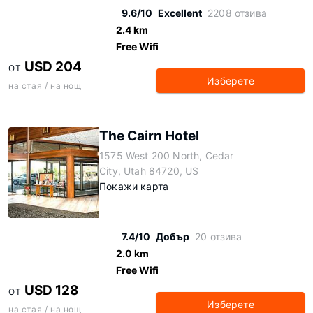
9.6/10
Excellent
2208 отзива
2.4 km
Free Wifi
USD 204
ОТ
Изберете
на стая / на нощ
The Cairn Hotel
1575 West 200 North, Cedar
City, Utah 84720, US
Покажи карта
7.4/10
Добър
20 отзива
2.0 km
Free Wifi
USD 128
ОТ
Изберете
на стая / на нощ