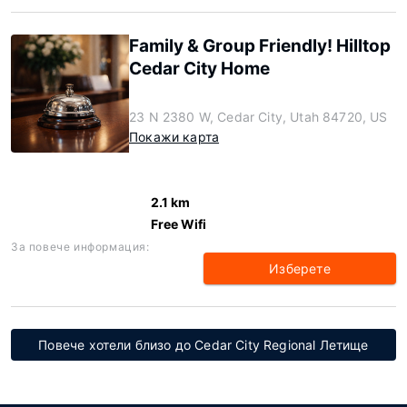
Family & Group Friendly! Hilltop
Cedar City Home
23 N 2380 W, Cedar City, Utah 84720, US
Покажи карта
2.1 km
Free Wifi
За повече информация:
Изберете
Повече хотели близо до Cedar City Regional Летище