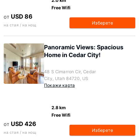
2.0 km
Free Wifi
USD 86
ОТ
Изберете
на стая / на нощ
Panoramic Views: Spacious
Home in Cedar City!
48 S Cimarron Cir, Cedar
City, Utah 84720, US
Покажи карта
2.8 km
Free Wifi
USD 426
ОТ
Изберете
на стая / на нощ