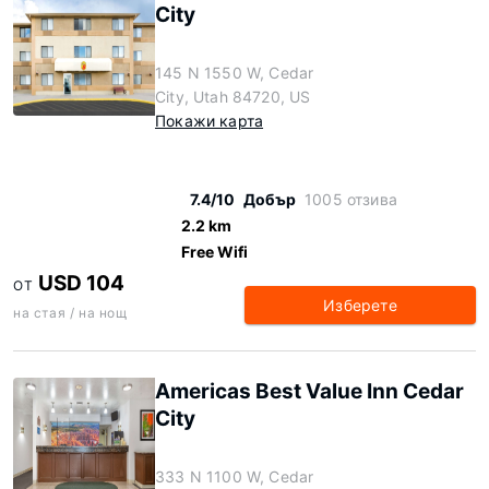
City
145 N 1550 W, Cedar
City, Utah 84720, US
Покажи карта
7.4/10
Добър
1005 отзива
2.2 km
Free Wifi
USD 104
ОТ
Изберете
на стая / на нощ
Americas Best Value Inn Cedar
City
333 N 1100 W, Cedar