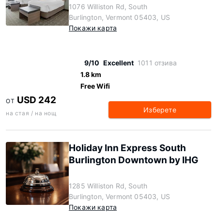
1076 Williston Rd, South
Burlington, Vermont 05403, US
Покажи карта
9/10
Excellent
1011 отзива
1.8 km
Free Wifi
USD 242
ОТ
Изберете
на стая / на нощ
Holiday Inn Express South
Burlington Downtown by IHG
1285 Williston Rd, South
Burlington, Vermont 05403, US
Покажи карта