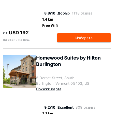
8.8/10
Добър
1118 отзива
1.4 km
Free Wifi
USD 192
ОТ
Изберете
на стая / на нощ
Homewood Suites by Hilton
Burlington
5 Dorset Street, South
Burlington, Vermont 05403, US
Покажи карта
9.2/10
Excellent
809 отзива
2.1 km