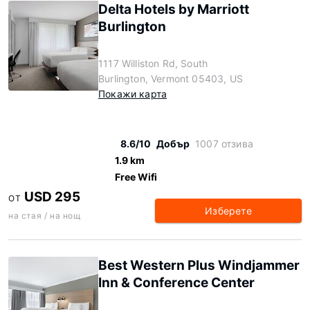
Delta Hotels by Marriott
Burlington
1117 Williston Rd, South
Burlington, Vermont 05403, US
Покажи карта
8.6/10
Добър
1007 отзива
1.9 km
Free Wifi
USD 295
ОТ
Изберете
на стая / на нощ
Best Western Plus Windjammer
Inn & Conference Center