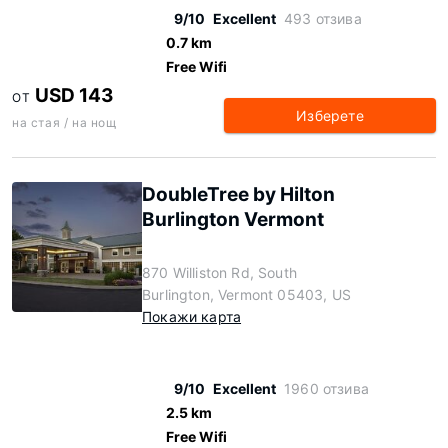
9/10
Excellent
493 отзива
0.7 km
Free Wifi
USD 143
ОТ
Изберете
на стая / на нощ
DoubleTree by Hilton
Burlington Vermont
870 Williston Rd, South
Burlington, Vermont 05403, US
Покажи карта
9/10
Excellent
1960 отзива
2.5 km
Free Wifi