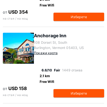
Free Wifi
USD 354
ОТ
Изберете
на стая / на нощ
Anchorage Inn
108 Dorset St, South
Burlington, Vermont 05403, US
Покажи карта
6.6/10
Fair
1449 отзива
2.1 km
Free Wifi
USD 158
ОТ
Изберете
на стая / на нощ