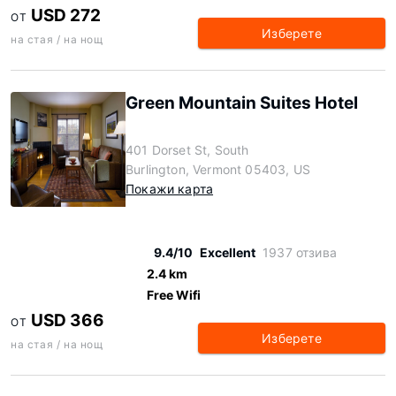
USD 272
ОТ
Изберете
на стая / на нощ
Green Mountain Suites Hotel
401 Dorset St, South
Burlington, Vermont 05403, US
Покажи карта
9.4/10
Excellent
1937 отзива
2.4 km
Free Wifi
USD 366
ОТ
Изберете
на стая / на нощ