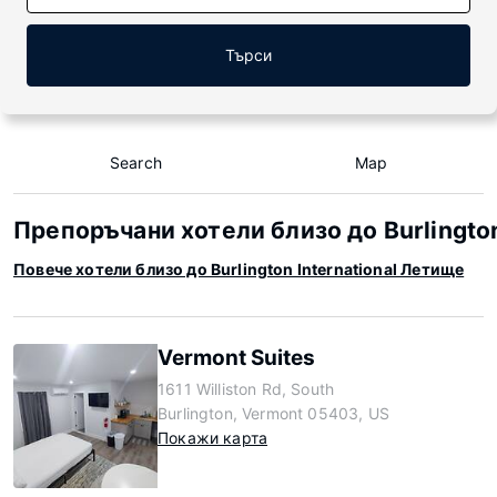
Търси
Search
Map
Препоръчани хотели близо до Burlington
Повече хотели близо до Burlington International Летище
Vermont Suites
1611 Williston Rd, South
Burlington, Vermont 05403, US
Покажи карта