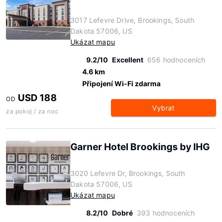
3017 Lefevre Drive, Brookings, South
Dakota 57006, US
Ukázat mapu
9.2/10
Excellent
656 hodnoceních
4.6 km
Připojení Wi-Fi zdarma
USD 188
OD
Vybrat
za pokoj / za noc
Garner Hotel Brookings by IHG
3020 Lefevre Dr, Brookings, South
Dakota 57006, US
Ukázat mapu
8.2/10
Dobré
393 hodnoceních