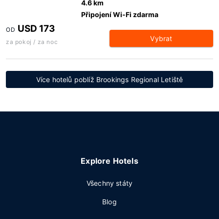
4.6 km
Připojení Wi-Fi zdarma
USD 173
OD
Vybrat
za pokoj / za noc
Více hotelů poblíž Brookings Regional Letiště
Explore Hotels
Všechny státy
Blog