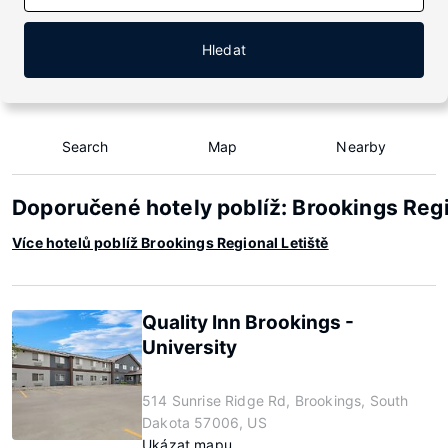
Hledat
Search
Map
Nearby
Doporučené hotely poblíž: Brookings Reg
Více hotelů poblíž Brookings Regional Letiště
Quality Inn Brookings -
University
514 Sunrise Ridge Rd, Brookings, South
Dakota 57006, US
Ukázat mapu