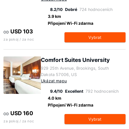
8.2/10
Dobré
724 hodnoceních
3.9 km
Připojení Wi-Fi zdarma
USD 103
OD
Vybrat
za pokoj / za noc
Comfort Suites University
929 25th Avenue, Brookings, South
Dakota 57006, US
Ukázat mapu
9.4/10
Excellent
792 hodnoceních
4.0 km
Připojení Wi-Fi zdarma
USD 160
OD
Vybrat
za pokoj / za noc