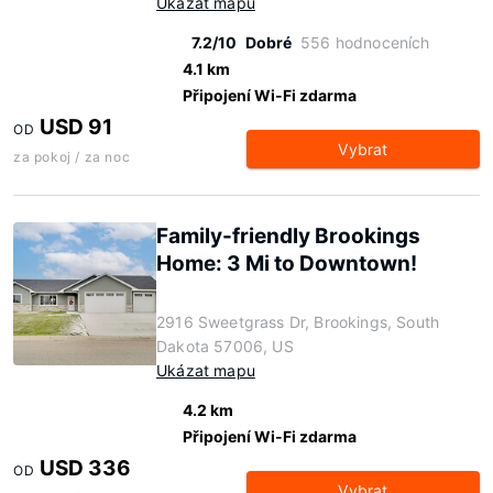
Ukázat mapu
7.2/10
Dobré
556 hodnoceních
4.1 km
Připojení Wi-Fi zdarma
USD 91
OD
Vybrat
za pokoj / za noc
Family-friendly Brookings
Home: 3 Mi to Downtown!
2916 Sweetgrass Dr, Brookings, South
Dakota 57006, US
Ukázat mapu
4.2 km
Připojení Wi-Fi zdarma
USD 336
OD
Vybrat