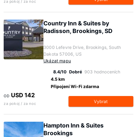
za pokoj / za noc
Country Inn & Suites by
Radisson, Brookings, SD
3000 Lefevre Drive, Brookings, South
Dakota 57006, US
Ukázat mapu
8.4/10
Dobré
903 hodnoceních
4.5 km
Připojení Wi-Fi zdarma
USD 142
OD
Vybrat
za pokoj / za noc
Hampton Inn & Suites
Brookings