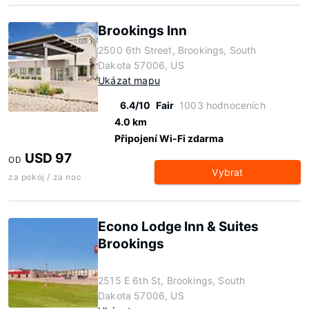
Brookings Inn
2500 6th Street, Brookings, South
Dakota 57006, US
Ukázat mapu
6.4/10
Fair
1003 hodnoceních
4.0 km
Připojení Wi-Fi zdarma
USD 97
OD
Vybrat
za pokoj / za noc
Econo Lodge Inn & Suites
Brookings
2515 E 6th St, Brookings, South
Dakota 57006, US