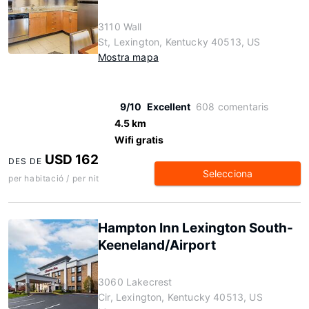
3110 Wall
St, Lexington, Kentucky 40513, US
Mostra mapa
9/10
Excellent
608 comentaris
4.5 km
Wifi gratis
USD 162
DES DE
Selecciona
per habitació / per nit
Hampton Inn Lexington South-
Keeneland/Airport
3060 Lakecrest
Cir, Lexington, Kentucky 40513, US