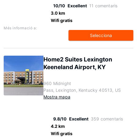
10/10
Excellent
11 comentaris
3.0 km
Wifi gratis
Més informació a:
Selecciona
Home2 Suites Lexington
Keeneland Airport, KY
960 Midnight
Pass, Lexington, Kentucky 40513, US
Mostra mapa
9.8/10
Excellent
359 comentaris
4.2 km
Wifi gratis