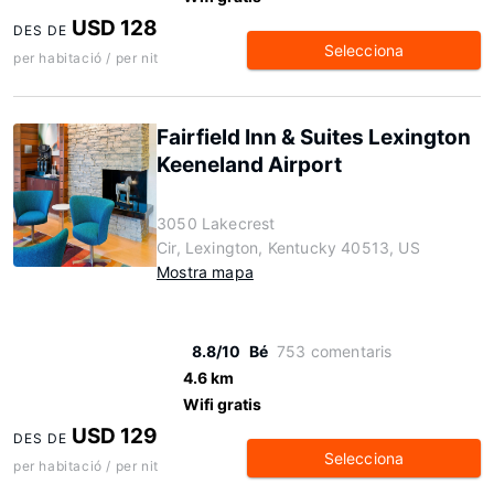
USD 128
DES DE
Selecciona
per habitació / per nit
Fairfield Inn & Suites Lexington
Keeneland Airport
3050 Lakecrest
Cir, Lexington, Kentucky 40513, US
Mostra mapa
8.8/10
Bé
753 comentaris
4.6 km
Wifi gratis
USD 129
DES DE
Selecciona
per habitació / per nit