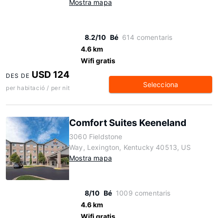
Mostra mapa
8.2/10
Bé
614 comentaris
4.6 km
Wifi gratis
USD 124
DES DE
Selecciona
per habitació / per nit
Comfort Suites Keeneland
3060 Fieldstone
Way, Lexington, Kentucky 40513, US
Mostra mapa
8/10
Bé
1009 comentaris
4.6 km
Wifi gratis