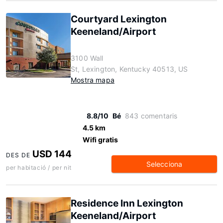
Courtyard Lexington
Keeneland/Airport
3100 Wall
St, Lexington, Kentucky 40513, US
Mostra mapa
8.8/10
Bé
843 comentaris
4.5 km
Wifi gratis
USD 144
DES DE
Selecciona
per habitació / per nit
Residence Inn Lexington
Keeneland/Airport