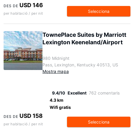
USD 146
DES DE
Selecciona
per habitació / per nit
TownePlace Suites by Marriott
Lexington Keeneland/Airport
980 Midnight
Pass, Lexington, Kentucky 40513, US
Mostra mapa
9.4/10
Excellent
762 comentaris
4.3 km
Wifi gratis
USD 158
DES DE
Selecciona
per habitació / per nit