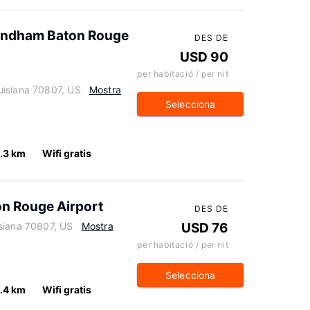
Wyndham Baton Rouge
DES DE
USD 90
per habitació / per nit
uisiana 70807, US
Mostra
Selecciona
1.3 km
Wifi gratis
n Rouge Airport
DES DE
siana 70807, US
Mostra
USD 76
per habitació / per nit
Selecciona
1.4 km
Wifi gratis