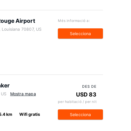
ouge Airport
Més informació a:
 Louisiana 70807, US
Selecciona
aker
DES DE
, US
Mostra mapa
USD 83
per habitació / per nit
5.4 km
Wifi gratis
Selecciona