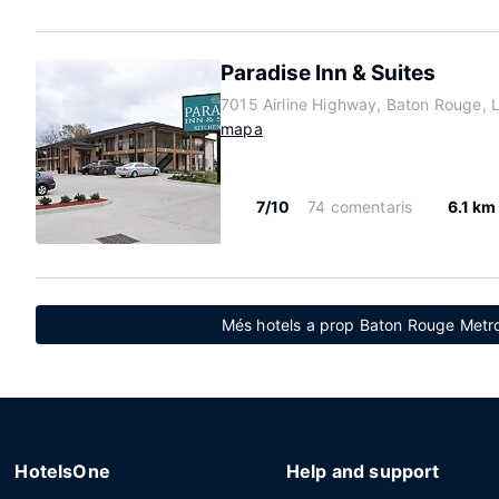
Paradise Inn & Suites
7015 Airline Highway, Baton Rouge, 
mapa
7/10
74 comentaris
6.1 km
Més hotels a prop Baton Rouge Metro
HotelsOne
Help and support