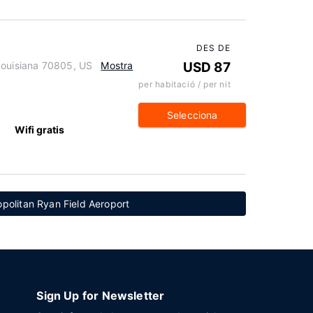
DES DE
Louisiana 70805, US
Mostra
USD 87
per habitació / per nit
Selecciona
Wifi gratis
politan Ryan Field Aeroport
Sign Up for Newsletter