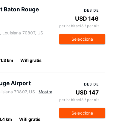
ott Baton Rouge
DES DE
USD 146
per habitació / per nit
, Louisiana 70807, US
Selecciona
1.3 km
Wifi gratis
uge Airport
DES DE
uisiana 70807, US
Mostra
USD 147
per habitació / per nit
Selecciona
1.4 km
Wifi gratis