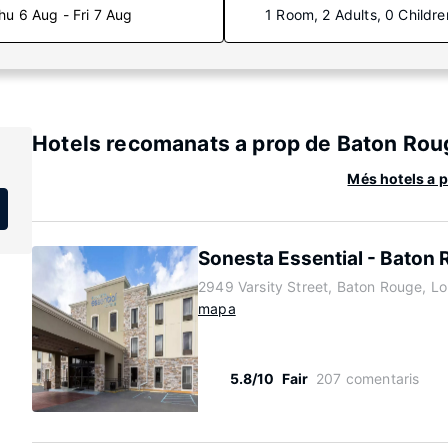
hu 6 Aug - Fri 7 Aug
1 Room, 2 Adults, 0 Childre
Hotels recomanats a prop de Baton Rou
Més hotels a 
Sonesta Essential - Baton 
2949 Varsity Street, Baton Rouge, L
mapa
5.8/10
Fair
207 comentaris