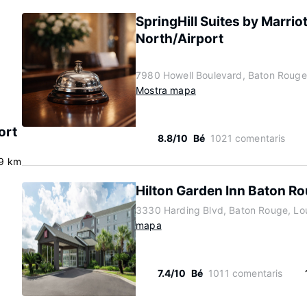
SpringHill Suites by Marri
North/Airport
7980 Howell Boulevard, Baton Rouge
Mostra mapa
ort
8.8/10
Bé
1021 comentaris
.9 km
Hilton Garden Inn Baton Ro
3330 Harding Blvd, Baton Rouge, Lo
mapa
7.4/10
Bé
1011 comentaris