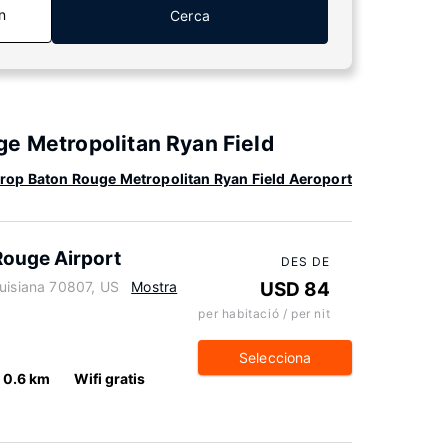
n
Cerca
ge Metropolitan Ryan Field
prop Baton Rouge Metropolitan Ryan Field Aeroport
Rouge Airport
DES DE
ouisiana 70807, US
Mostra
USD 84
per habitació / per nit
Selecciona
0.6 km
Wifi gratis