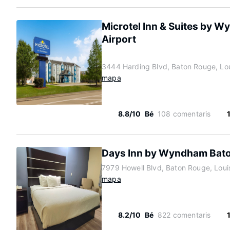
Microtel Inn & Suites by 
Airport
3444 Harding Blvd, Baton Rouge, Lo
mapa
8.8/10
Bé
108 comentaris
Days Inn by Wyndham Bato
7979 Howell Blvd, Baton Rouge, Loui
mapa
8.2/10
Bé
822 comentaris