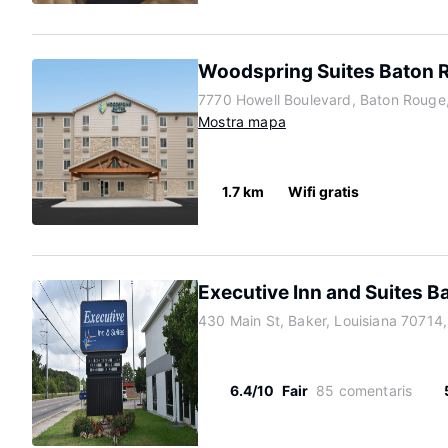
Woodspring Suites Baton R
7770 Howell Boulevard, Baton Rouge,
Mostra mapa
1.7 km
Wifi gratis
Executive Inn and Suites B
430 Main St, Baker, Louisiana 70714
6.4/10
Fair
85 comentaris