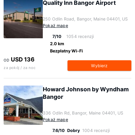
Quality Inn Bangor Airport
250 Odlin Road, Bangor, Maine 04401, US
Pokaż mapę
7/10
1054 recenzji
2.0 km
Bezpłatny Wi-Fi
USD 136
OD
Wybierz
za pokój / za noc
Howard Johnson by Wyndham
Bangor
336 Odlin Rd, Bangor, Maine 04401, US
Pokaż mapę
7.6/10
Dobry
1004 recenzji