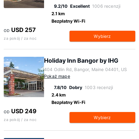
9.2/10
Excellent
1006 recenzji
2.1 km
Bezpłatny Wi-Fi
USD 257
OD
Wybierz
za pokój / za noc
Holiday Inn Bangor by IHG
404 Odlin Rd, Bangor, Maine 04401, US
Pokaż mapę
7.8/10
Dobry
1003 recenzji
2.4 km
Bezpłatny Wi-Fi
USD 249
OD
Wybierz
za pokój / za noc