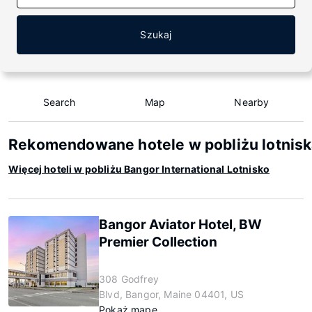
Szukaj
Search
Map
Nearby
Rekomendowane hotele w pobliżu lotniska
Więcej hoteli w pobliżu Bangor International Lotnisko
Bangor Aviator Hotel, BW
Premier Collection
308 Godfrey
Blvd, Bangor, Maine 04401, US
Pokaż mapę