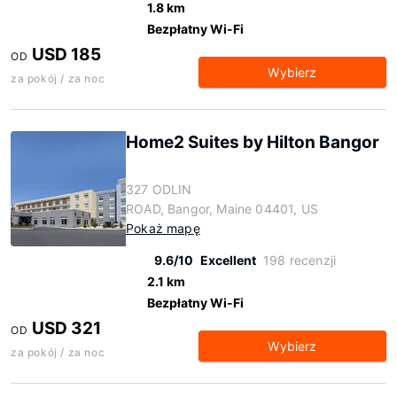
1.8 km
Bezpłatny Wi-Fi
USD 185
OD
Wybierz
za pokój / za noc
Home2 Suites by Hilton Bangor
327 ODLIN
ROAD, Bangor, Maine 04401, US
Pokaż mapę
9.6/10
Excellent
198 recenzji
2.1 km
Bezpłatny Wi-Fi
USD 321
OD
Wybierz
za pokój / za noc