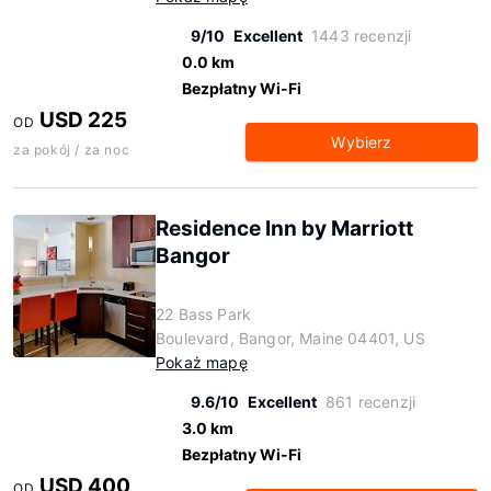
9/10
Excellent
1443 recenzji
0.0 km
Bezpłatny Wi-Fi
USD 225
OD
Wybierz
za pokój / za noc
Residence Inn by Marriott
Bangor
22 Bass Park
Boulevard, Bangor, Maine 04401, US
Pokaż mapę
9.6/10
Excellent
861 recenzji
3.0 km
Bezpłatny Wi-Fi
USD 400
OD