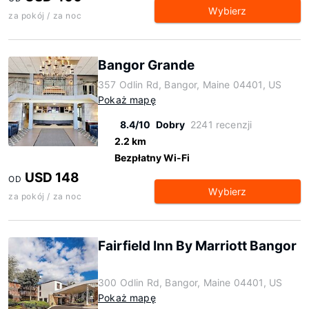
Wybierz
za pokój / za noc
Bangor Grande
357 Odlin Rd, Bangor, Maine 04401, US
Pokaż mapę
8.4/10
Dobry
2241 recenzji
2.2 km
Bezpłatny Wi-Fi
USD 148
OD
Wybierz
za pokój / za noc
Fairfield Inn By Marriott Bangor
300 Odlin Rd, Bangor, Maine 04401, US
Pokaż mapę