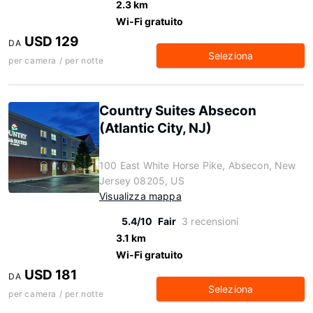
2.3 km
Wi-Fi gratuito
USD 129
DA
Seleziona
per camera / per notte
Country Suites Absecon
(Atlantic City, NJ)
100 East White Horse Pike, Absecon, New
Jersey 08205, US
Visualizza mappa
5.4/10
Fair
3 recensioni
3.1 km
Wi-Fi gratuito
USD 181
DA
Seleziona
per camera / per notte