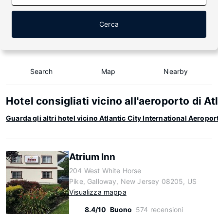
Cerca
Search
Map
Nearby
Hotel consigliati vicino all'aeroporto di At
Guarda gli altri hotel vicino Atlantic City International Aeropor
Atrium Inn
204 West White Horse
Pike, Galloway, New Jersey 08205, US
Visualizza mappa
8.4/10
Buono
574 recensioni