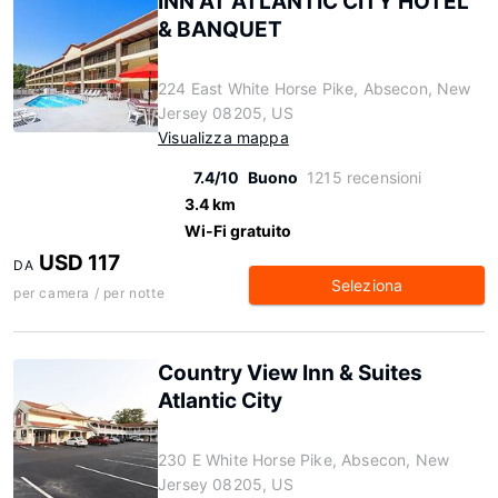
INN AT ATLANTIC CITY HOTEL
& BANQUET
224 East White Horse Pike, Absecon, New
Jersey 08205, US
Visualizza mappa
7.4/10
Buono
1215 recensioni
3.4 km
Wi-Fi gratuito
USD 117
DA
Seleziona
per camera / per notte
Country View Inn & Suites
Atlantic City
230 E White Horse Pike, Absecon, New
Jersey 08205, US