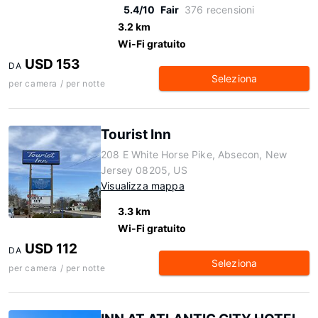
5.4/10
Fair
376 recensioni
3.2 km
Wi-Fi gratuito
USD 153
DA
Seleziona
per camera / per notte
Tourist Inn
208 E White Horse Pike, Absecon, New
Jersey 08205, US
Visualizza mappa
3.3 km
Wi-Fi gratuito
USD 112
DA
Seleziona
per camera / per notte