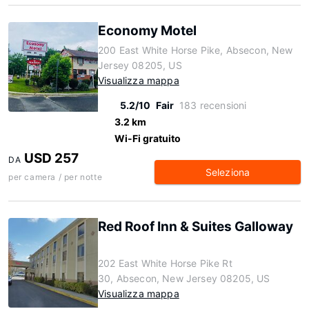
Economy Motel
200 East White Horse Pike, Absecon, New
Jersey 08205, US
Visualizza mappa
5.2/10
Fair
183 recensioni
3.2 km
Wi-Fi gratuito
USD 257
DA
Seleziona
per camera / per notte
Red Roof Inn & Suites Galloway
202 East White Horse Pike Rt
30, Absecon, New Jersey 08205, US
Visualizza mappa