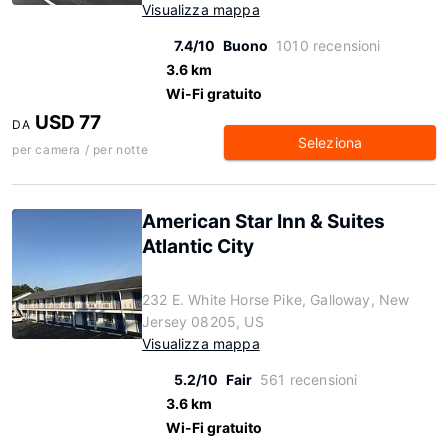
Visualizza mappa
7.4/10
Buono
1010 recensioni
3.6 km
Wi-Fi gratuito
USD 77
DA
Seleziona
per camera / per notte
American Star Inn & Suites
Atlantic City
232 E. White Horse Pike, Galloway, New
Jersey 08205, US
Visualizza mappa
5.2/10
Fair
561 recensioni
3.6 km
Wi-Fi gratuito