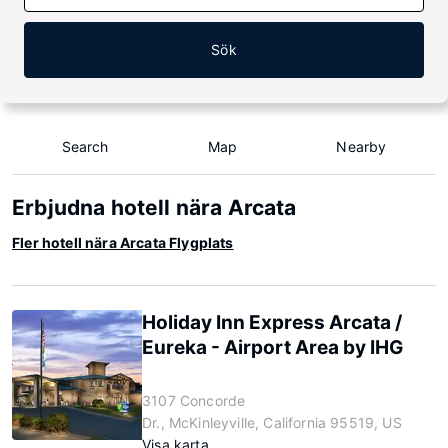
Sök
Search
Map
Nearby
Erbjudna hotell nära Arcata
Fler hotell nära Arcata Flygplats
Holiday Inn Express Arcata /
Eureka - Airport Area by IHG
3107 Concorde
Dr., McKinleyville, California 95519, US
Visa karta