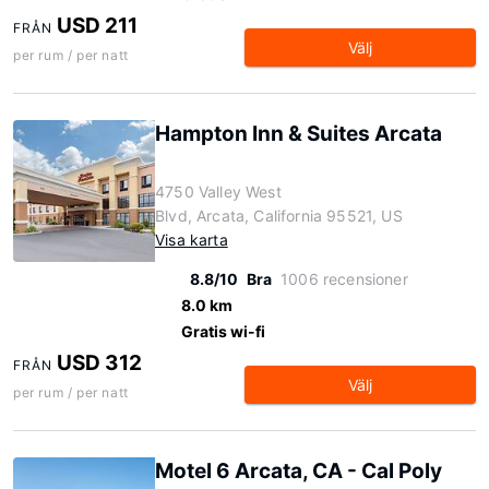
USD 211
FRÅN
Välj
per rum / per natt
Hampton Inn & Suites Arcata
4750 Valley West
Blvd, Arcata, California 95521, US
Visa karta
8.8/10
Bra
1006 recensioner
8.0 km
Gratis wi-fi
USD 312
FRÅN
Välj
per rum / per natt
Motel 6 Arcata, CA - Cal Poly