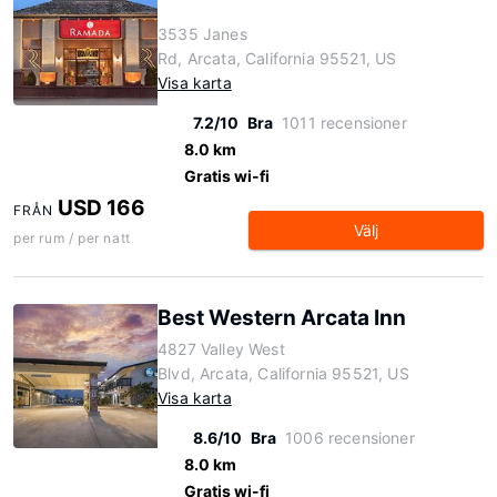
3535 Janes
Rd, Arcata, California 95521, US
Visa karta
7.2/10
Bra
1011 recensioner
8.0 km
Gratis wi-fi
USD 166
FRÅN
Välj
per rum / per natt
Best Western Arcata Inn
4827 Valley West
Blvd, Arcata, California 95521, US
Visa karta
8.6/10
Bra
1006 recensioner
8.0 km
Gratis wi-fi