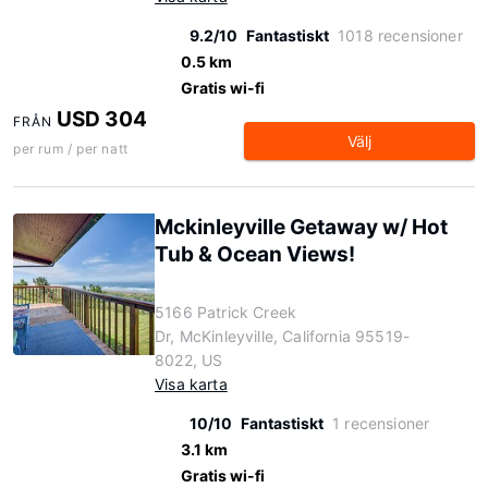
9.2/10
Fantastiskt
1018 recensioner
0.5 km
Gratis wi-fi
USD 304
FRÅN
Välj
per rum / per natt
Mckinleyville Getaway w/ Hot
Tub & Ocean Views!
5166 Patrick Creek
Dr, McKinleyville, California 95519-
8022, US
Visa karta
10/10
Fantastiskt
1 recensioner
3.1 km
Gratis wi-fi