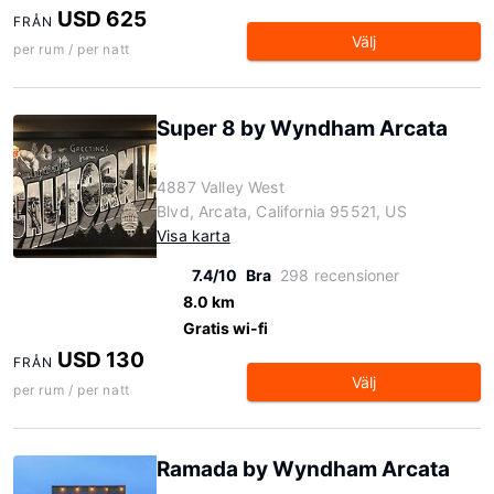
USD 625
FRÅN
Välj
per rum / per natt
Super 8 by Wyndham Arcata
4887 Valley West
Blvd, Arcata, California 95521, US
Visa karta
7.4/10
Bra
298 recensioner
8.0 km
Gratis wi-fi
USD 130
FRÅN
Välj
per rum / per natt
Ramada by Wyndham Arcata