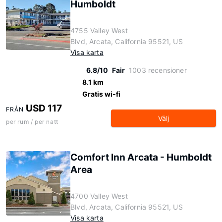
Humboldt
4755 Valley West
Blvd, Arcata, California 95521, US
Visa karta
6.8/10
Fair
1003 recensioner
8.1 km
Gratis wi-fi
USD 117
FRÅN
Välj
per rum / per natt
Comfort Inn Arcata - Humboldt
Area
4700 Valley West
Blvd, Arcata, California 95521, US
Visa karta