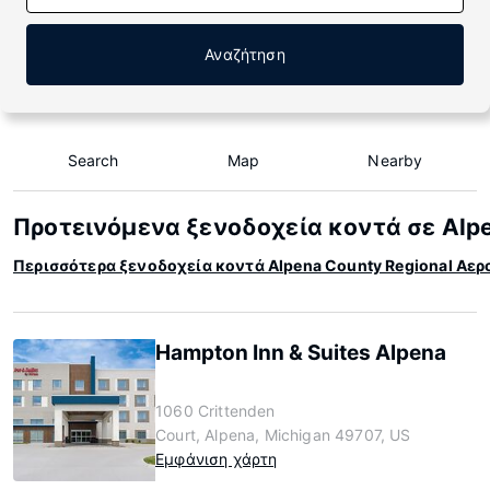
Αναζήτηση
Search
Map
Nearby
Προτεινόμενα ξενοδοχεία κοντά σε Alpe
Περισσότερα ξενοδοχεία κοντά Alpena County Regional Αερ
Hampton Inn & Suites Alpena
1060 Crittenden
Court, Alpena, Michigan 49707, US
Εμφάνιση χάρτη