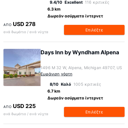
9.4/10
Excellent
116 κριτικές
6.3 km
Δωρεάν ασύρματο ίντερνετ
USD 278
ΑΠΌ
Επιλέξτε
ανά δωμάτιο / ανά νύχτα
Days Inn by Wyndham Alpena
1496 M 32 W, Alpena, Michigan 49707, US
Εμφάνιση χάρτη
8/10
Καλό
1005 κριτικές
6.7 km
Δωρεάν ασύρματο ίντερνετ
USD 225
ΑΠΌ
Επιλέξτε
ανά δωμάτιο / ανά νύχτα