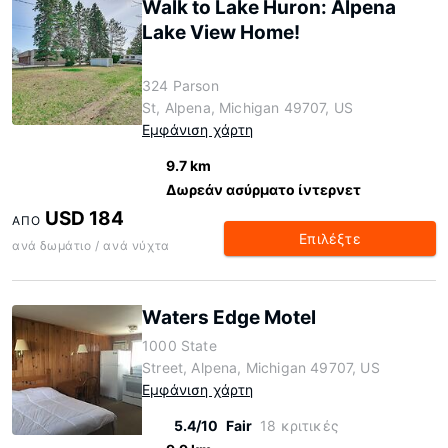
Walk to Lake Huron: Alpena
Lake View Home!
324 Parson
St, Alpena, Michigan 49707, US
Εμφάνιση χάρτη
9.7 km
Δωρεάν ασύρματο ίντερνετ
USD 184
ΑΠΌ
Επιλέξτε
ανά δωμάτιο / ανά νύχτα
Waters Edge Motel
1000 State
Street, Alpena, Michigan 49707, US
Εμφάνιση χάρτη
5.4/10
Fair
18 κριτικές