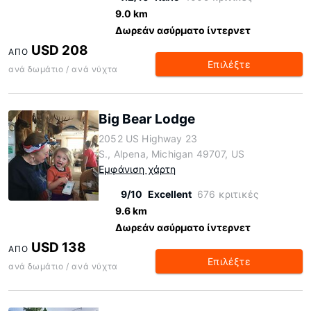
9.0 km
Δωρεάν ασύρματο ίντερνετ
USD 208
ΑΠΌ
Επιλέξτε
ανά δωμάτιο / ανά νύχτα
Big Bear Lodge
2052 US Highway 23
S., Alpena, Michigan 49707, US
Εμφάνιση χάρτη
9/10
Excellent
676 κριτικές
9.6 km
Δωρεάν ασύρματο ίντερνετ
USD 138
ΑΠΌ
Επιλέξτε
ανά δωμάτιο / ανά νύχτα