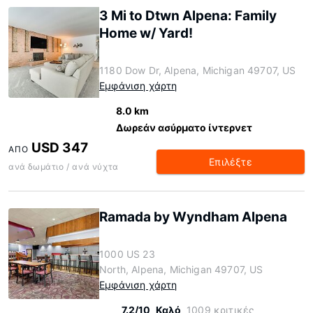
3 Mi to Dtwn Alpena: Family
Home w/ Yard!
1180 Dow Dr, Alpena, Michigan 49707, US
Εμφάνιση χάρτη
8.0 km
Δωρεάν ασύρματο ίντερνετ
USD 347
ΑΠΌ
Επιλέξτε
ανά δωμάτιο / ανά νύχτα
Ramada by Wyndham Alpena
1000 US 23
North, Alpena, Michigan 49707, US
Εμφάνιση χάρτη
7.2/10
Καλό
1009 κριτικές