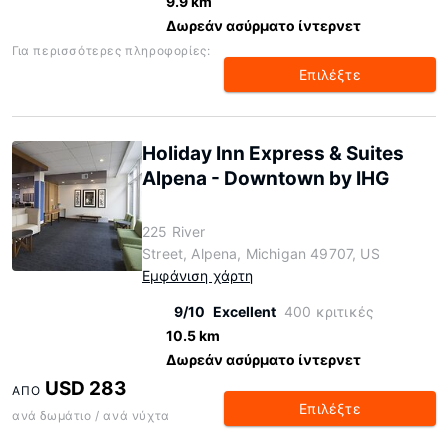
9.9 km
Δωρεάν ασύρματο ίντερνετ
Για περισσότερες πληροφορίες:
Επιλέξτε
Holiday Inn Express & Suites
Alpena - Downtown by IHG
225 River
Street, Alpena, Michigan 49707, US
Εμφάνιση χάρτη
9/10
Excellent
400 κριτικές
10.5 km
Δωρεάν ασύρματο ίντερνετ
USD 283
ΑΠΌ
Επιλέξτε
ανά δωμάτιο / ανά νύχτα