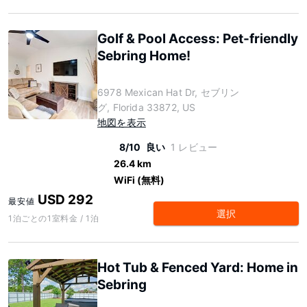
Golf & Pool Access: Pet-friendly
Sebring Home!
6978 Mexican Hat Dr, セブリン
グ, Florida 33872, US
地図を表示
8/10
良い
1 レビュー
26.4 km
WiFi (無料)
USD 292
最安値
選択
1泊ごとの1室料金 / 1泊
Hot Tub & Fenced Yard: Home in
Sebring