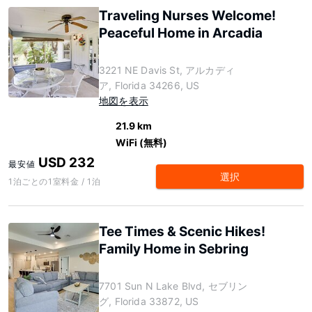
Traveling Nurses Welcome!
Peaceful Home in Arcadia
3221 NE Davis St, アルカディ
ア, Florida 34266, US
地図を表示
21.9 km
WiFi (無料)
USD 232
最安値
選択
1泊ごとの1室料金 / 1泊
Tee Times & Scenic Hikes!
Family Home in Sebring
7701 Sun N Lake Blvd, セブリン
グ, Florida 33872, US