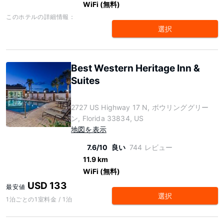
WiFi (無料)
このホテルの詳細情報：
選択
Best Western Heritage Inn &
Suites
2727 US Highway 17 N, ボウリンググリー
ン, Florida 33834, US
地図を表示
7.6/10
良い
744 レビュー
11.9 km
WiFi (無料)
USD 133
最安値
選択
1泊ごとの1室料金 / 1泊