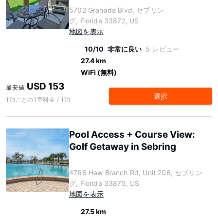
5702 Granada Blvd, セブリン
グ, Florida 33872, US
地図を表示
10/10
非常に良い
5 レビュー
27.4 km
WiFi (無料)
USD 153
最安値
選択
1泊ごとの1室料金 / 1泊
Pool Access + Course View:
Golf Getaway in Sebring
4766 Haw Branch Rd, Unit 206, セブリン
グ, Florida 33875, US
地図を表示
27.5 km