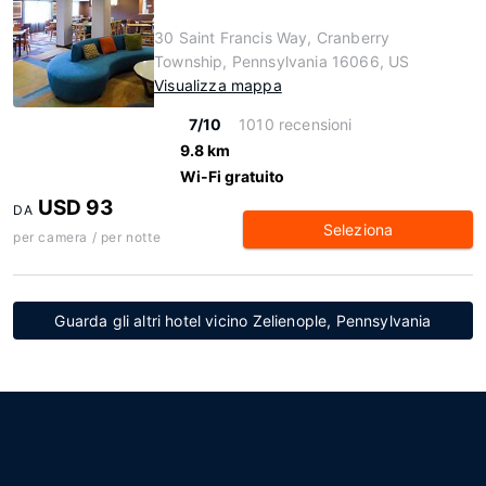
30 Saint Francis Way, Cranberry
Township, Pennsylvania 16066, US
Visualizza mappa
7/10
1010 recensioni
9.8 km
Wi-Fi gratuito
USD 93
DA
Seleziona
per camera / per notte
Guarda gli altri hotel vicino Zelienople, Pennsylvania