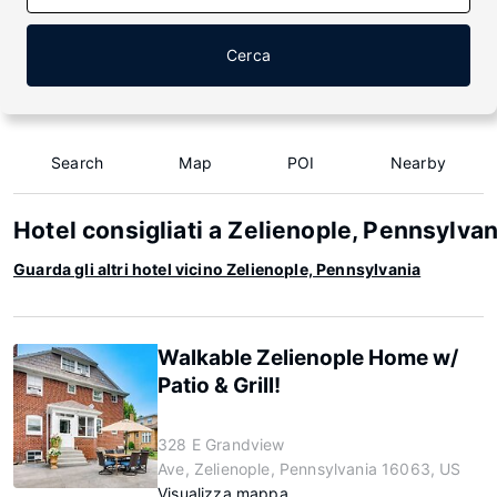
Cerca
Search
Map
POI
Nearby
Hotel consigliati a Zelienople, Pennsylvan
Guarda gli altri hotel vicino Zelienople, Pennsylvania
Walkable Zelienople Home w/
Patio & Grill!
328 E Grandview
Ave, Zelienople, Pennsylvania 16063, US
Visualizza mappa