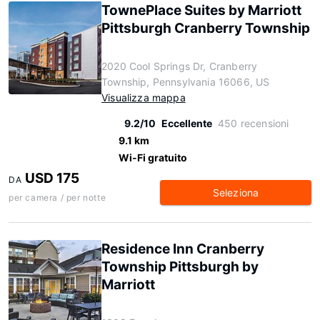
TownePlace Suites by Marriott
Pittsburgh Cranberry Township
2020 Cool Springs Dr, Cranberry
Township, Pennsylvania 16066, US
Visualizza mappa
9.2/10
Eccellente
450 recensioni
9.1 km
Wi-Fi gratuito
USD 175
DA
Seleziona
per camera / per notte
Residence Inn Cranberry
Township Pittsburgh by
Marriott