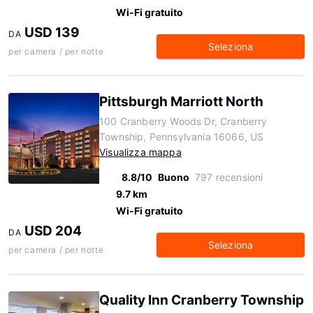
Wi-Fi gratuito
USD 139
DA
Seleziona
per camera / per notte
Pittsburgh Marriott North
100 Cranberry Woods Dr, Cranberry
Township, Pennsylvania 16066, US
Visualizza mappa
8.8/10
Buono
797 recensioni
9.7 km
Wi-Fi gratuito
USD 204
DA
Seleziona
per camera / per notte
Quality Inn Cranberry Township