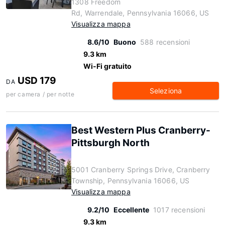
1308 Freedom
Rd, Warrendale, Pennsylvania 16066, US
Visualizza mappa
8.6/10
Buono
588 recensioni
9.3 km
Wi-Fi gratuito
USD 179
DA
Seleziona
per camera / per notte
Best Western Plus Cranberry-
Pittsburgh North
5001 Cranberry Springs Drive, Cranberry
Township, Pennsylvania 16066, US
Visualizza mappa
9.2/10
Eccellente
1017 recensioni
9.3 km