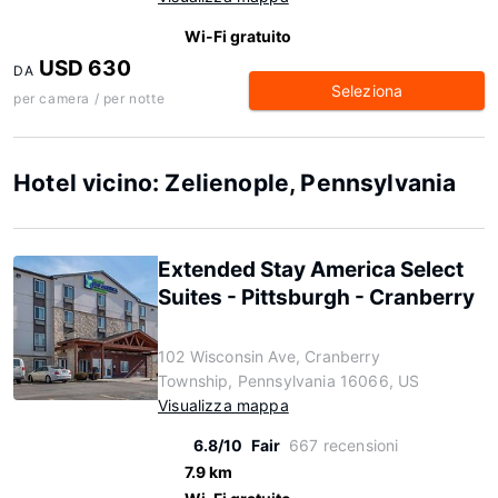
Wi-Fi gratuito
USD 630
DA
Seleziona
per camera / per notte
Hotel vicino: Zelienople, Pennsylvania
Extended Stay America Select
Suites - Pittsburgh - Cranberry
102 Wisconsin Ave, Cranberry
Township, Pennsylvania 16066, US
Visualizza mappa
6.8/10
Fair
667 recensioni
7.9 km