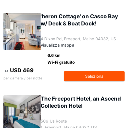
'heron Cottage' on Casco Bay
w/ Deck & Boat Dock!
4 Dixon Rd, Freeport, Maine 04032, US
Visualizza mappa
6.6 km
Wi-Fi gratuito
USD 469
DA
Seleziona
per camera / per notte
The Freeport Hotel, an Ascend
Collection Hotel
506 Us Route
1, Freeport, Maine 04032, US