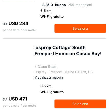
8.8/10
Buono
255 recensioni
6.5 km
Wi-Fi gratuito
USD 284
DA
Seleziona
per camera / per notte
'osprey Cottage' South
Freeport Home on Casco Bay!
4 Dixon Road,
Osprey, Freeport, Maine 04078, US
Visualizza mappa
6.5 km
Wi-Fi gratuito
USD 471
DA
Seleziona
per camera / per notte