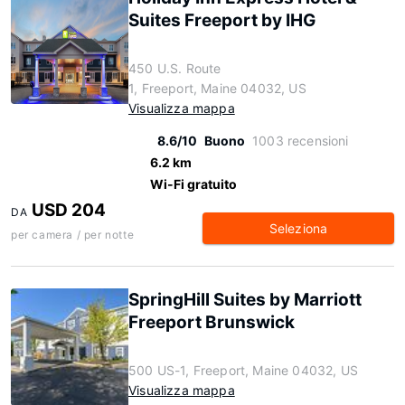
Suites Freeport by IHG
450 U.S. Route
1, Freeport, Maine 04032, US
Visualizza mappa
8.6/10
Buono
1003 recensioni
6.2 km
Wi-Fi gratuito
USD 204
DA
Seleziona
per camera / per notte
SpringHill Suites by Marriott
Freeport Brunswick
500 US-1, Freeport, Maine 04032, US
Visualizza mappa