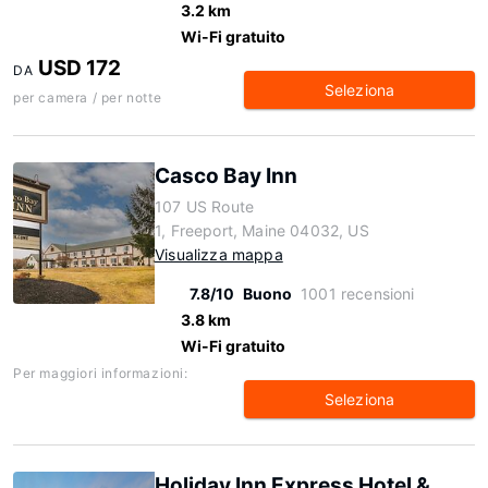
3.2 km
Wi-Fi gratuito
USD 172
DA
Seleziona
per camera / per notte
Casco Bay Inn
107 US Route
1, Freeport, Maine 04032, US
Visualizza mappa
7.8/10
Buono
1001 recensioni
3.8 km
Wi-Fi gratuito
Per maggiori informazioni:
Seleziona
Holiday Inn Express Hotel &