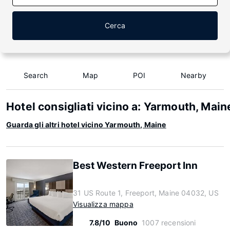
Cerca
Search
Map
POI
Nearby
Hotel consigliati vicino a: Yarmouth, Main
Guarda gli altri hotel vicino Yarmouth, Maine
Best Western Freeport Inn
31 US Route 1, Freeport, Maine 04032, US
Visualizza mappa
7.8/10
Buono
1007 recensioni