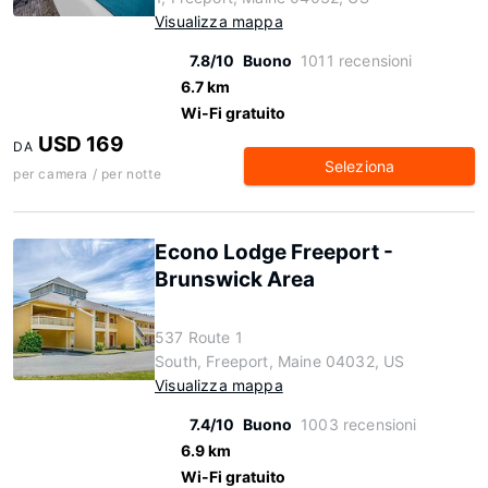
Visualizza mappa
7.8/10
Buono
1011 recensioni
6.7 km
Wi-Fi gratuito
USD 169
DA
Seleziona
per camera / per notte
Econo Lodge Freeport -
Brunswick Area
537 Route 1
South, Freeport, Maine 04032, US
Visualizza mappa
7.4/10
Buono
1003 recensioni
6.9 km
Wi-Fi gratuito