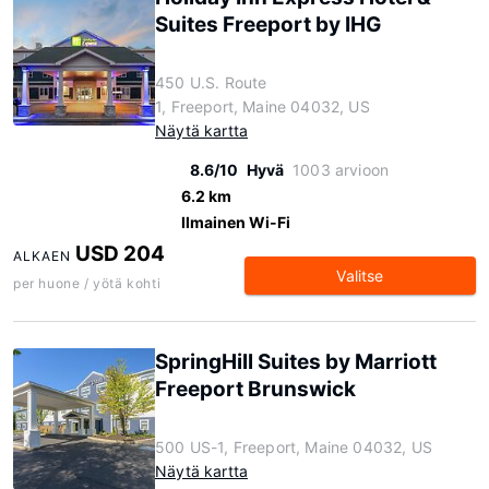
Suites Freeport by IHG
450 U.S. Route
1, Freeport, Maine 04032, US
Näytä kartta
8.6/10
Hyvä
1003 arvioon
6.2 km
Ilmainen Wi-Fi
USD 204
ALKAEN
Valitse
per huone / yötä kohti
SpringHill Suites by Marriott
Freeport Brunswick
500 US-1, Freeport, Maine 04032, US
Näytä kartta