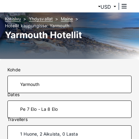
USD
Kotisivu
Yhdysvallat
Maine
Hotellit kaupungissa: Yarmouth
Yarmouth Hotellit
Kohde
Dates
Pe 7 Elo - La 8 Elo
Travellers
1 Huone, 2 Aikuista, 0 Lasta