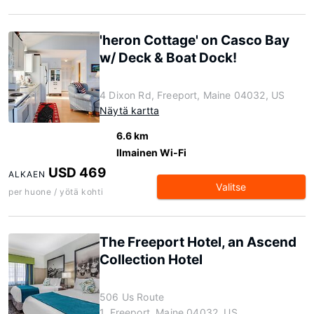
'heron Cottage' on Casco Bay
w/ Deck & Boat Dock!
4 Dixon Rd, Freeport, Maine 04032, US
Näytä kartta
6.6 km
Ilmainen Wi-Fi
USD 469
ALKAEN
Valitse
per huone / yötä kohti
The Freeport Hotel, an Ascend
Collection Hotel
506 Us Route
1, Freeport, Maine 04032, US