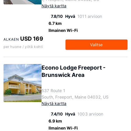
Näytä kartta
7.8/10
Hyvä
1011 arvioon
6.7 km
Ilmainen Wi-Fi
USD 169
ALKAEN
Valitse
per huone / yötä kohti
Econo Lodge Freeport -
Brunswick Area
537 Route 1
South, Freeport, Maine 04032, US
Näytä kartta
7.4/10
Hyvä
1003 arvioon
6.9 km
Ilmainen Wi-Fi