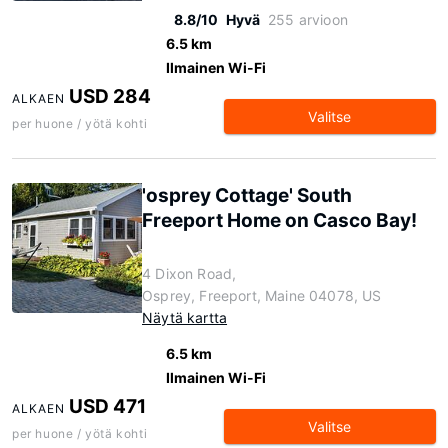
8.8/10
Hyvä
255 arvioon
6.5 km
Ilmainen Wi-Fi
USD 284
ALKAEN
Valitse
per huone / yötä kohti
'osprey Cottage' South
Freeport Home on Casco Bay!
4 Dixon Road,
Osprey, Freeport, Maine 04078, US
Näytä kartta
6.5 km
Ilmainen Wi-Fi
USD 471
ALKAEN
Valitse
per huone / yötä kohti