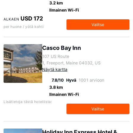
3.2 km
Ilmainen Wi-Fi
USD 172
ALKAEN
Valitse
per huone / yötä kohti
Casco Bay Inn
107 US Route
1, Freeport, Maine 04032, US
Näytä kartta
7.8/10
Hyvä
1001 arvioon
3.8 km
Ilmainen Wi-Fi
Lisätietoja tästä hotellista:
Valitse
Holiday Inn Express Hotel &