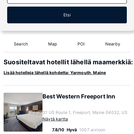
Etsi
Search
Map
POI
Nearby
Suositeltavat hotellit lähellä maamerkkiä
Lisää hotelleja lähellä kohdetta: Yarmouth, Maine
Best Western Freeport Inn
31 US Route 1, Freeport, Maine 04032, US
Näytä kartta
7.8/10
Hyvä
1007 arvioon